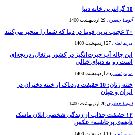
10 گرانترین خانه دنیا
آتوسا جعفری
29 اردیبهشت 1400
۲۰ عجیب ترین فوبیا در دنیا که شما را متحیر می‌کنند
مریم ثمنی
27 اردیبهشت 1400
این چاله آب حیرت‌انگیز در کشور پرتغال، دریچه‌ای
است رو به دنیای خیالی
مریم ثمنی
26 اردیبهشت 1400
ختنه زنان: 10 حقیقت دردناک از ختنه دختران در
ایران و جهان
آتوسا جعفری
20 اردیبهشت 1400
۱۲ حقیقت جذاب از زندگی شخصی ایلان ماسک
نابغه‌ی پرحاشیه+ عکس
مریم ثمنی
19 اردیبهشت 1400