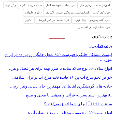
آموزش n8n
پرشین هتل
خرید ساعت هوشمند اصل
ساخت ربات تلگرام
وکیل ازما
خرید کف کاذب
اشنایدرسیتی نمایندگی اشنایدر الکتریک
دعاوی خانواده
خرید آنتی ویروس
وکیل تهران
خرید دمپایی کراکس اورجینال
انکودر
خرید سکه پارسیان اقساطی
پربازدیدترین
پرطرفدارترین
لیست مشاغل خانگی: فهرست 340 شغل خانگی زودبازده در ایران
مورد…
انواع سالاد: 50 نوع سالاد ساده با طرز تهیه برای هر فصل و هر…
خواص تخم مرغ آب پز: ۱۶ فایده تخم مرغ آب پز برای سلامتی
جاذبه های گردشگری ایتالیا: 32 مهمترین جای دیدنی ونیز، رم،…
91 بهترین اسم پسرانه قرآنی و مذهبی با معنی و منبع
ساعت 11:11 آیا برای شما اتفاق می‌افتد ؟
انواع بوسه: 39 نوع بوسه مختلف و معنای پنهان آن ها