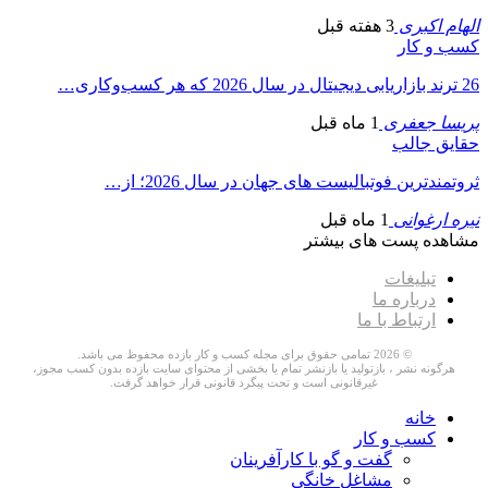
الهام اکبری
3 هفته قبل
کسب و کار
26 ترند بازاریابی دیجیتال در سال 2026 که هر کسب‌وکاری…
پریسا جعفری
1 ماه قبل
حقایق جالب
ثروتمندترین فوتبالیست های جهان در سال 2026؛ از…
نیره ارغوانی
1 ماه قبل
مشاهده پست های بیشتر
تبلیغات
درباره ما
ارتباط با ما
© 2026 تمامی حقوق برای مجله کسب و کار بازده محفوظ می باشد.
هرگونه نشر ، بازتولید یا بازنشر تمام یا بخشی از محتوای سایت بازده بدون کسب مجوز،
غیرقانونی است و تحت پیگرد قانونی قرار خواهد گرفت.
خانه
کسب و کار
گفت و گو با کارآفرینان
مشاغل خانگی