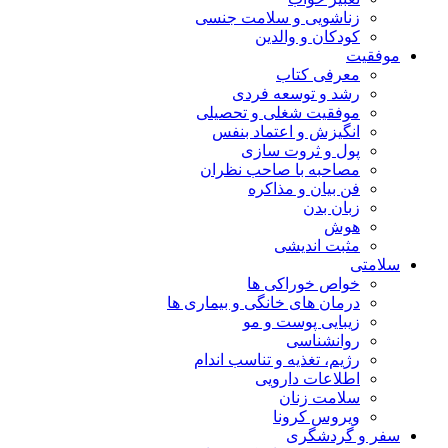
زناشویی و سلامت جنسی
کودکان و والدین
موفقیت
معرفی کتاب
رشد و توسعه فردی
موفقیت شغلی و تحصیلی
انگیزش و اعتماد بنفس
پول و ثروت سازی
مصاحبه با صاحب نظران
فن بیان و مذاکره
زبان بدن
هوش
مثبت اندیشی
سلامتی
خواص خوراکی ها
درمان های خانگی و بیماری ها
زیبایی پوست و مو
روانشناسی
رژیم، تغذیه و تناسب اندام
اطلاعات دارویی
سلامت زنان
ویروس کرونا
سفر و گردشگری