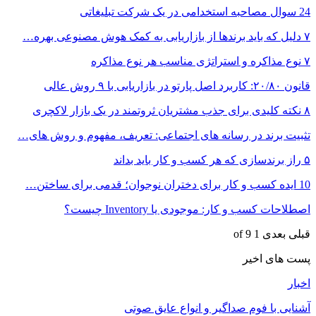
24 سوال مصاحبه استخدامی در یک شرکت تبلیغاتی
۷ دلیل که باید برندها از بازاریابی به کمک هوش مصنوعی بهره…
۷ نوع مذاکره و استراتژی مناسب هر نوع مذاکره
قانون ۲۰/۸۰: کاربرد اصل پارتو در بازاریابی با ۹ روش عالی
۸ نکته کلیدی برای جذب مشتریان ثروتمند در یک بازار لاکچری
تثبیت برند در رسانه های اجتماعی: تعریف، مفهوم و روش های…
۵ راز برندسازی که هر کسب و کار باید بداند
10 ایده کسب و کار برای دختران نوجوان؛ قدمی برای ساختن…
اصطلاحات کسب و کار: موجودی یا Inventory چیست؟
قبلی
بعدی
1 of 9
پست های اخیر
اخبار
آشنایی با فوم صداگیر و انواع عایق صوتی