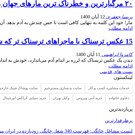
۲۰ مرگبارترین و خطرناک ترین مارهای جهان را بشناسید
پریسا جعفری
12 آبان 1400
مار! خود این کلمه به تنهایی کافی است تا حس چندش به آدم بدهد. آن 
ادامه مطلب
15 عکس ترسناک با ماجراهای ترسناک تر که شاید باورتان نشود!
کامروا ابراهیمی
11 آبان 1400
دیدن یک عکس ترسناک که لرزه بر اندام آدم می‌اندازد، خودش به ان
ادامه مطلب
پست های قدیمی
لینکستون
خدمات مشاوره کسب و کار
سایت بدنسازی مسترجیم
سایت پوشاک شیک خارجی
دعاوی خانواده
خرید آنتی ویروس
وکیل تهران
خرید دمپایی کراکس اورجینال
پربازدیدترین
پرطرفدارترین
لیست مشاغل خانگی: فهرست 340 شغل خانگی زودبازده در ایران مورد…