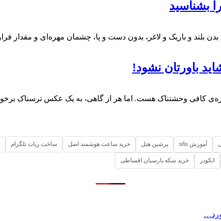
بدن بلند و باریک و لاغر، بدون دست و پا، چشمان مهره‌ای و مقدار فر
دازه‌ی کافی وحشتناک هست. اما هر از گاهی، به یک عکس ترسناک برخو
آموزش n8n
پرشین هتل
خرید ساعت هوشمند اصل
ساخت ربات تلگرام
انکودر
خرید سکه پارسیان اقساطی