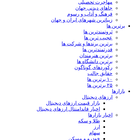
مهاجرت تحصیلی
جاهای دیدنی جهان
فرهنگ و آداب و رسوم
زیباترین شهرهای ایران و جهان
برترین ها
ثروتمندترین ها
عجیب ترین ها
برترین برندها و شرکت ها
قدرتمندترین ها
برترین هنرمندان
برترین دانشگاه ها
رکوردهای گوناگون
حقایق جالب
۱۰ برترین ها
۲۵ برترین ها
بازارها
ارزهای دیجیتال
بازار قیمت ارزهای دیجیتال
اخبار فاندامنتال ارزهای دیجیتال
اخبار بازارها
طلا و سکه
ارز
سهام
خودرو و مسکن