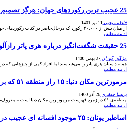
25 عجیب ترین رکوردهای جهان: هرگز تصمیم به شکستن این رکوردها نگیرید!
فاطمه یحیی
11 تیر 1401
از میان بیش از ۴۰.۰۰۰ رکورد که درحال‌حاضر در کتاب رکوردهای جهانی گینس ثبت شده است، بسیاری واقعا قابل تمجید و برای دیگران الهام بخش هستند.…
ادامه مطلب
25 حقیقت شگفت‌انگیز درباره هری پاتر رازآلود!
مژگان گوران
27 بهمن 1400
همه، داستان هری پاتر را می‌شناسند اما افراد کمی از چیزهایی که 
ادامه مطلب
مرموزترین مکان دنیا: ۱۵ راز منطقه ۵۱ که برق از سرتان می‌پراند
پریسا جعفری
26 آذر 1400
منطقه‌ی ۵۱ در زمره فهرست مرموزترین مکان دنیا است – معروف‌ترین راز! و ما هم در این مقاله ۱۵ راز منطقه ۵۱ که برق از سرتان می‌پراند را برای شما…
ادامه مطلب
اساطیر یونان: ۲۵ موجود افسانه ای عجیب در اسطوره شناسی یونان باستان