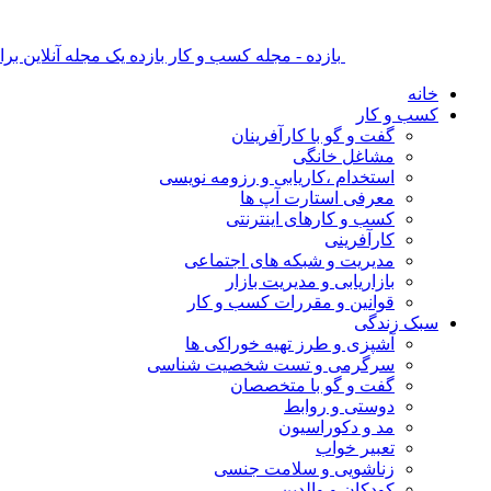
بازده - مجله کسب و کار بازده یک مجله آنلاین ب
خانه
کسب و کار
گفت و گو با کارآفرینان
مشاغل خانگی
استخدام ،کاریابی و رزومه نویسی
معرفی استارت آپ ها
کسب و کارهای اینترنتی
کارآفرینی
مدیریت و شبکه های اجتماعی
بازاریابی و مدیریت بازار
قوانین و مقررات کسب و کار
سبک زندگی
آشپزی و طرز تهیه خوراکی ها
سرگرمی و تست شخصیت شناسی
گفت و گو با متخصصان
دوستی و روابط
مد و دکوراسیون
تعبیر خواب
زناشویی و سلامت جنسی
کودکان و والدین