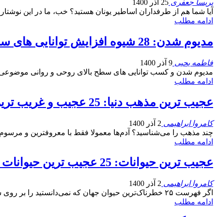
پریسا جعفری
25 آذر 1400
آیا شما هم از طرفداران اساطیر یونان هستید؟ خب، ما در این نوشتار
ادامه مطلب
مدیوم شدن: 28 شیوه افزایش توانایی های سایکیک (روانی)
فاطمه یحیی
9 آذر 1400
مدیوم شدن و کسب توانایی های سطح بالای روحی و روانی موضوعی اس
ادامه مطلب
عجیب ترین مذهب دنیا: 25 عجیب و غریب ترین مذاهب جهان
کامروا ابراهیمی
2 آذر 1400
چند مذهب را می‌شناسید؟ آدم‌ها معمولا فقط با معروفترین و مرسوم‌
ادامه مطلب
عجیب ترین حیوانات: 25 عجیب ترین حیوانات موجود در جهان
کامروا ابراهیمی
2 آذر 1400
اگر فهرست ۲۵ خطرناک‌ترین حیوان جهان که نمی‌دانستید را بر روی سایت بازده مطالعه کرده باشید، پس متوجه هستید عجیب ترین حیوانات در حیات وحش وجود…
ادامه مطلب