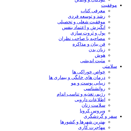
موفقیت
معرفی کتاب
رشد و توسعه فردی
موفقیت شغلی و تحصیلی
انگیزش و اعتماد بنفس
پول و ثروت سازی
مصاحبه با صاحب نظران
فن بیان و مذاکره
زبان بدن
هوش
مثبت اندیشی
سلامتی
خواص خوراکی ها
درمان های خانگی و بیماری ها
زیبایی پوست و مو
روانشناسی
رژیم، تغذیه و تناسب اندام
اطلاعات دارویی
سلامت زنان
ویروس کرونا
سفر و گردشگری
بهترین شهرها و کشورها
مهاجرت کاری