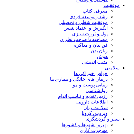
موفقیت
معرفی کتاب
رشد و توسعه فردی
موفقیت شغلی و تحصیلی
انگیزش و اعتماد بنفس
پول و ثروت سازی
مصاحبه با صاحب نظران
فن بیان و مذاکره
زبان بدن
هوش
مثبت اندیشی
سلامتی
خواص خوراکی ها
درمان های خانگی و بیماری ها
زیبایی پوست و مو
روانشناسی
رژیم، تغذیه و تناسب اندام
اطلاعات دارویی
سلامت زنان
ویروس کرونا
سفر و گردشگری
بهترین شهرها و کشورها
مهاجرت کاری