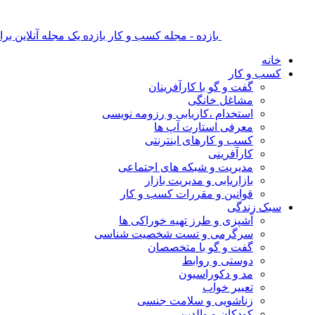
بازده - مجله کسب و کار بازده یک مجله آنلاین ب
خانه
کسب و کار
گفت و گو با کارآفرینان
مشاغل خانگی
استخدام ،کاریابی و رزومه نویسی
معرفی استارت آپ ها
کسب و کارهای اینترنتی
کارآفرینی
مدیریت و شبکه های اجتماعی
بازاریابی و مدیریت بازار
قوانین و مقررات کسب و کار
سبک زندگی
آشپزی و طرز تهیه خوراکی ها
سرگرمی و تست شخصیت شناسی
گفت و گو با متخصصان
دوستی و روابط
مد و دکوراسیون
تعبیر خواب
زناشویی و سلامت جنسی
کودکان و والدین