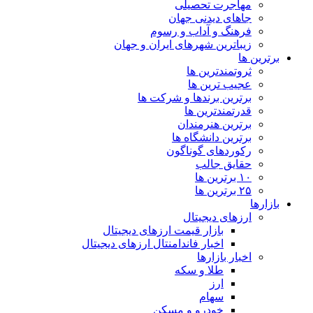
مهاجرت تحصیلی
جاهای دیدنی جهان
فرهنگ و آداب و رسوم
زیباترین شهرهای ایران و جهان
برترین ها
ثروتمندترین ها
عجیب ترین ها
برترین برندها و شرکت ها
قدرتمندترین ها
برترین هنرمندان
برترین دانشگاه ها
رکوردهای گوناگون
حقایق جالب
۱۰ برترین ها
۲۵ برترین ها
بازارها
ارزهای دیجیتال
بازار قیمت ارزهای دیجیتال
اخبار فاندامنتال ارزهای دیجیتال
اخبار بازارها
طلا و سکه
ارز
سهام
خودرو و مسکن