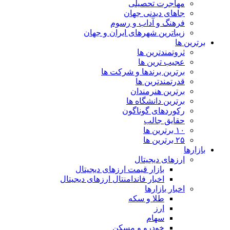
مهاجرت تحصیلی
جاهای دیدنی جهان
فرهنگ و آداب و رسوم
زیباترین شهرهای ایران و جهان
برترین ها
ثروتمندترین ها
عجیب ترین ها
برترین برندها و شرکت ها
قدرتمندترین ها
برترین هنرمندان
برترین دانشگاه ها
رکوردهای گوناگون
حقایق جالب
۱۰ برترین ها
۲۵ برترین ها
بازارها
ارزهای دیجیتال
بازار قیمت ارزهای دیجیتال
اخبار فاندامنتال ارزهای دیجیتال
اخبار بازارها
طلا و سکه
ارز
سهام
خودرو و مسکن