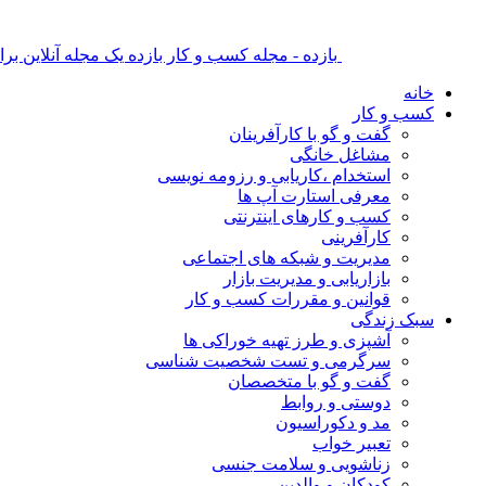
بازده - مجله کسب و کار بازده یک مجله آنلاین ب
خانه
کسب و کار
گفت و گو با کارآفرینان
مشاغل خانگی
استخدام ،کاریابی و رزومه نویسی
معرفی استارت آپ ها
کسب و کارهای اینترنتی
کارآفرینی
مدیریت و شبکه های اجتماعی
بازاریابی و مدیریت بازار
قوانین و مقررات کسب و کار
سبک زندگی
آشپزی و طرز تهیه خوراکی ها
سرگرمی و تست شخصیت شناسی
گفت و گو با متخصصان
دوستی و روابط
مد و دکوراسیون
تعبیر خواب
زناشویی و سلامت جنسی
کودکان و والدین