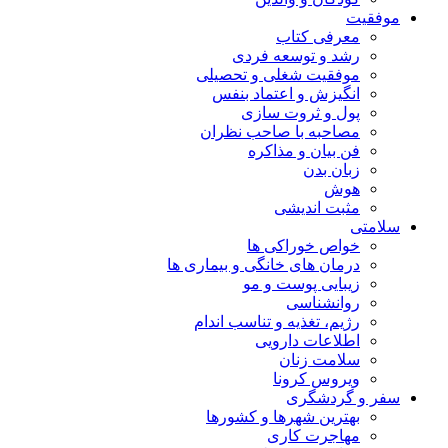
موفقیت
معرفی کتاب
رشد و توسعه فردی
موفقیت شغلی و تحصیلی
انگیزش و اعتماد بنفس
پول و ثروت سازی
مصاحبه با صاحب نظران
فن بیان و مذاکره
زبان بدن
هوش
مثبت اندیشی
سلامتی
خواص خوراکی ها
درمان های خانگی و بیماری ها
زیبایی پوست و مو
روانشناسی
رژیم، تغذیه و تناسب اندام
اطلاعات دارویی
سلامت زنان
ویروس کرونا
سفر و گردشگری
بهترین شهرها و کشورها
مهاجرت کاری