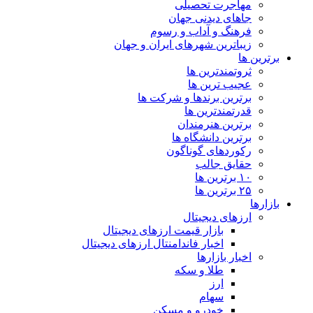
مهاجرت تحصیلی
جاهای دیدنی جهان
فرهنگ و آداب و رسوم
زیباترین شهرهای ایران و جهان
برترین ها
ثروتمندترین ها
عجیب ترین ها
برترین برندها و شرکت ها
قدرتمندترین ها
برترین هنرمندان
برترین دانشگاه ها
رکوردهای گوناگون
حقایق جالب
۱۰ برترین ها
۲۵ برترین ها
بازارها
ارزهای دیجیتال
بازار قیمت ارزهای دیجیتال
اخبار فاندامنتال ارزهای دیجیتال
اخبار بازارها
طلا و سکه
ارز
سهام
خودرو و مسکن