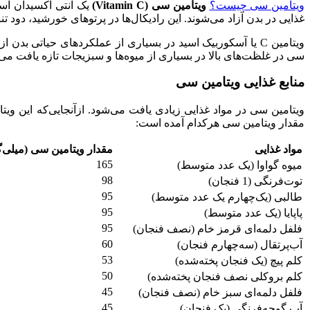
ویتامین سی چیست؟
ویتامین سی
(Vitamin C)
یک آنتی‌ اکسیدان اس
غذایی در بدن آزاد می‌شوند. این رادیکال‌ها در پرتوهای خورشید، دود تن
سی در غلظت‌های بالا در بسیاری از میوه‌ها و سبزیجات تازه یافت می‌ش
منابع غذایی ویتامین سی
ویتامین سی در مواد غذایی زیادی یافت می‌شود. ازآنجایی‌که این ویتام
مقدار ویتامین سی هرکدام آمده است:
مواد غذایی
مقدار ویتامین سی (میلی‌
165
میوه گواوا (یک عدد متوسط)
98
توت‌فرنگی (1 فنجان)
95
طالبی (یک‌چهارم یک عدد متوسط)
95
پاپایا (یک عدد متوسط)
95
فلفل دلمه‌ای قرمز خام (نصف فنجان)
60
آب‌پرتقال (سه‌چهارم فنجان)
53
کلم پیچ (یک فنجان پخته‌شده)
50
کلم بروکلی نصف فنجان پخته‌شده)
45
فلفل دلمه‌ای سبز خام (نصف فنجان)
45
آب گوجه‌فرنگی (یک فنجان)