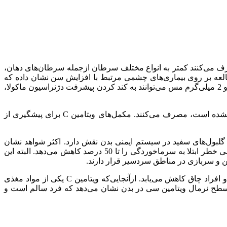
ف می‌کنند کمتر به انواع مختلف سرطان ازجمله سرطان‌های دهان،
 مشخص نیست که این فواید به‌طور خاص از ویتامین C ناشی می‌شوند یا خیر. مطالعه بر روی بیماری‌های چشمی مرتبط با افزایش سن نشان داده که
مصرف یک مکمل روزانه حاوی 500 میلی‌گرم ویتامین C، 400 واحد بین‌المللی (IU) از ویتامین E، 15 میلی‌گرم بتا کاروتن، 80 میلی‌گرم روی و 2 میلی‌گرم مس می‌توانند به کند کردن پیشرفت دژنراسیون ماکولا،
بسیاری از افراد مکمل‌های ویتامین C را در دوزهای بالای غیرضروری برای پیشگیری یا درمان بیماری‌های مختلفی که اثربخشی آن ثابت نشده است، مصرف می‌کنند. مکمل‌های ویتامین C برای پیشگیری از
 ویتامین سی با دوز بالا برای پیشگیری یا درمان سرماخوردگی باشد. ویتامین C با تحریک فعالیت گلبول‌های سفید در سیستم ایمنی بدن نقش دارد. اکثر شواهد نشان
می‌دهند که ویتامین C با دوز بالا دوره سرماخوردگی را حداکثر یک روز کوتاه‌تر می‌کند. برخی مطالعات ثابت کرده‌اند که مصرف ویتامین سی خطر ابتلا به سرماخوردگی را تا 50 درصد کاهش می‌دهد. البته این
ن و سربازی در مناطق سردسیر قرار دارند.
کمبود ویتامین سی با بسیاری از بیماری‌های استرسی ارتباط نزدیک دارد. ویتامین سی اولین ماده مغذی است که در افراد الکلی، سیگاری و افراد چاق کاهش می‌یابد. ازآنجایی‌که ویتامین C یکی از مواد مغذی
طح نرمال ویتامین سی در بدن نشان می‌دهد که فرد سالم است و