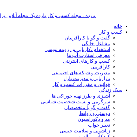
بازده - مجله کسب و کار بازده یک مجله آنلاین ب
خانه
کسب و کار
گفت و گو با کارآفرینان
مشاغل خانگی
استخدام ،کاریابی و رزومه نویسی
معرفی استارت آپ ها
کسب و کارهای اینترنتی
کارآفرینی
مدیریت و شبکه های اجتماعی
بازاریابی و مدیریت بازار
قوانین و مقررات کسب و کار
سبک زندگی
آشپزی و طرز تهیه خوراکی ها
سرگرمی و تست شخصیت شناسی
گفت و گو با متخصصان
دوستی و روابط
مد و دکوراسیون
تعبیر خواب
زناشویی و سلامت جنسی
کودکان و والدین