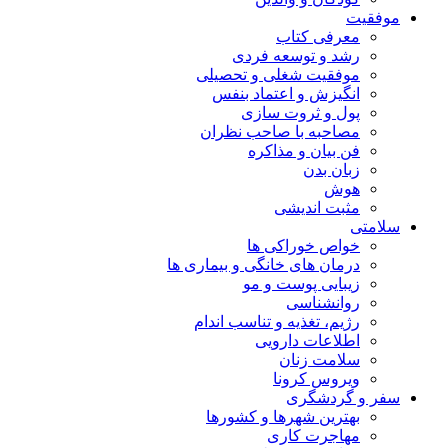
موفقیت
معرفی کتاب
رشد و توسعه فردی
موفقیت شغلی و تحصیلی
انگیزش و اعتماد بنفس
پول و ثروت سازی
مصاحبه با صاحب نظران
فن بیان و مذاکره
زبان بدن
هوش
مثبت اندیشی
سلامتی
خواص خوراکی ها
درمان های خانگی و بیماری ها
زیبایی پوست و مو
روانشناسی
رژیم، تغذیه و تناسب اندام
اطلاعات دارویی
سلامت زنان
ویروس کرونا
سفر و گردشگری
بهترین شهرها و کشورها
مهاجرت کاری