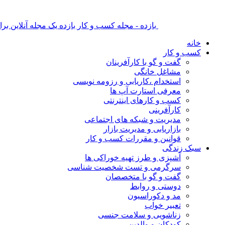
بازده - مجله کسب و کار بازده یک مجله آنلاین ب
خانه
کسب و کار
گفت و گو با کارآفرینان
مشاغل خانگی
استخدام ،کاریابی و رزومه نویسی
معرفی استارت آپ ها
کسب و کارهای اینترنتی
کارآفرینی
مدیریت و شبکه های اجتماعی
بازاریابی و مدیریت بازار
قوانین و مقررات کسب و کار
سبک زندگی
آشپزی و طرز تهیه خوراکی ها
سرگرمی و تست شخصیت شناسی
گفت و گو با متخصصان
دوستی و روابط
مد و دکوراسیون
تعبیر خواب
زناشویی و سلامت جنسی
کودکان و والدین