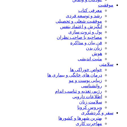
موفقیت
معرفی کتاب
رشد و توسعه فردی
موفقیت شغلی و تحصیلی
انگیزش و اعتماد بنفس
پول و ثروت سازی
مصاحبه با صاحب نظران
فن بیان و مذاکره
زبان بدن
هوش
مثبت اندیشی
سلامتی
خواص خوراکی ها
درمان های خانگی و بیماری ها
زیبایی پوست و مو
روانشناسی
رژیم، تغذیه و تناسب اندام
اطلاعات دارویی
سلامت زنان
ویروس کرونا
سفر و گردشگری
بهترین شهرها و کشورها
مهاجرت کاری