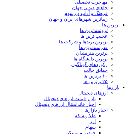
مهاجرت تحصیلی
جاهای دیدنی جهان
فرهنگ و آداب و رسوم
زیباترین شهرهای ایران و جهان
برترین ها
ثروتمندترین ها
عجیب ترین ها
برترین برندها و شرکت ها
قدرتمندترین ها
برترین هنرمندان
برترین دانشگاه ها
رکوردهای گوناگون
حقایق جالب
۱۰ برترین ها
۲۵ برترین ها
بازارها
ارزهای دیجیتال
بازار قیمت ارزهای دیجیتال
اخبار فاندامنتال ارزهای دیجیتال
اخبار بازارها
طلا و سکه
ارز
سهام
خودرو و مسکن