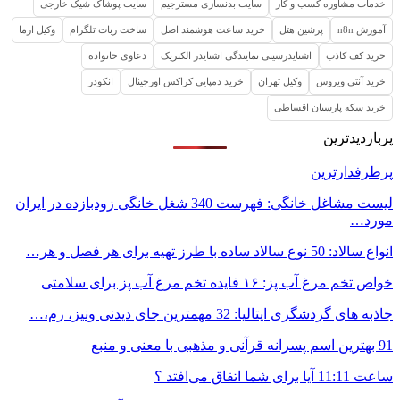
خدمات مشاوره کسب و کار
سایت بدنسازی مسترجیم
سایت پوشاک شیک خارجی
آموزش n8n
پرشین هتل
خرید ساعت هوشمند اصل
ساخت ربات تلگرام
وکیل ازما
خرید کف کاذب
اشنایدرسیتی نمایندگی اشنایدر الکتریک
دعاوی خانواده
خرید آنتی ویروس
وکیل تهران
خرید دمپایی کراکس اورجینال
انکودر
خرید سکه پارسیان اقساطی
پربازدیدترین
پرطرفدارترین
لیست مشاغل خانگی: فهرست 340 شغل خانگی زودبازده در ایران
مورد…
انواع سالاد: 50 نوع سالاد ساده با طرز تهیه برای هر فصل و هر…
خواص تخم مرغ آب پز: ۱۶ فایده تخم مرغ آب پز برای سلامتی
جاذبه های گردشگری ایتالیا: 32 مهمترین جای دیدنی ونیز، رم،…
91 بهترین اسم پسرانه قرآنی و مذهبی با معنی و منبع
ساعت 11:11 آیا برای شما اتفاق می‌افتد ؟