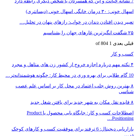
7 نشانه خیانت و این که همسرتان با شخص دیگری رابطه دارد
اسهال خونی: ۳۰ درمان خانگی اسهال خونی (دیسانتری)
تعبیر دیدن افتادن دندان در خواب: رازهای پنهان در تحلیل…
۲۵ شگفت انگیزترین غارهای جهان را بشناسیم
قبلی
بعدی
1 of 804
کسب و کار
۴ نکته مهم درباره اجازه خروج از کشور زن های متاهل و مجرد
10 گام طلایی برای بهره وری در محیط کار: چگونه هوشمندانه‌تر…
۸ بهترین روش جلب اعتماد در محل کار بر اساس علم عصب
شناسی
۸ فایده نقل مکان به شهر جدید برای یافتن شغل جدید
اصطلاحات کسب و کار: جایگاه یابی محصول یا Product
Positioning…
بازاریابی دیجیتال: 6 ترفند برای موفقیت کسب و کارهای کوچک
در…