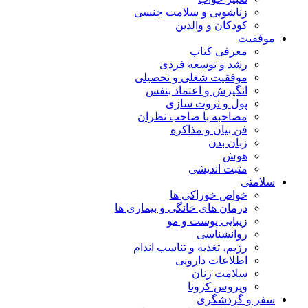
زناشویی و سلامت جنسی
کودکان و والدین
موفقیت
معرفی کتاب
رشد و توسعه فردی
موفقیت شغلی و تحصیلی
انگیزش و اعتماد بنفس
پول و ثروت سازی
مصاحبه با صاحب نظران
فن بیان و مذاکره
زبان بدن
هوش
مثبت اندیشی
سلامتی
خواص خوراکی ها
درمان های خانگی و بیماری ها
زیبایی پوست و مو
روانشناسی
رژیم، تغذیه و تناسب اندام
اطلاعات دارویی
سلامت زنان
ویروس کرونا
سفر و گردشگری