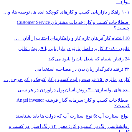
انواع…
۱۰۱ راهکار بازاریابی کسب و کارهای کوچک: ایده ها، توصیه ها، و…
اصطلاحات کسب و کار: خدمات مشتریان Customer Service
چیست؟
10 اشتباه کارآفرینان تازه کار و راهکارهای اجتناب از آنان +…
قانون ۲۰/۸۰: کاربرد اصل پارتو در بازاریابی با ۹ روش عالی
24 رفتار اشتباه که شغل تان را نابود می‌کند
۳۲ ترفند تاثیرگذار زبان بدن در مصاحبه استخدامی
کار در مالزی: ۱۵ فرصت و ایده کسب و کار کوچک و کم خرج در…
ایده های پولسازی: ۳۰ روش آسان پول درآوردن در هر سنی
اصطلاحات کسب و کار: سرمایه گذار فرشته Angel investor
کیست؟
انواع استارت آپ :6 نوع استارت آپ که دولت ها باید بشناسند
روانشناسی رنگ در کسب و کار: معنی ۱۴ رنگ اصلی در کسب و
کار را…