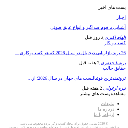
پست های اخیر
اخبار
آشنایی با فوم صداگیر و انواع عایق صوتی
الهام اکبری
2 روز قبل
کسب و کار
26 ترند بازاریابی دیجیتال در سال 2026 که هر کسب‌وکاری…
پریسا جعفری
2 هفته قبل
حقایق جالب
ثروتمندترین فوتبالیست های جهان در سال 2026؛ از…
نیره ارغوانی
2 هفته قبل
مشاهده پست های بیشتر
تبلیغات
درباره ما
ارتباط با ما
© 2026 تمامی حقوق برای مجله کسب و کار بازده محفوظ می باشد.
هرگونه نشر ، بازتولید یا بازنشر تمام یا بخشی از محتوای سایت بازده بدون کسب مجوز،