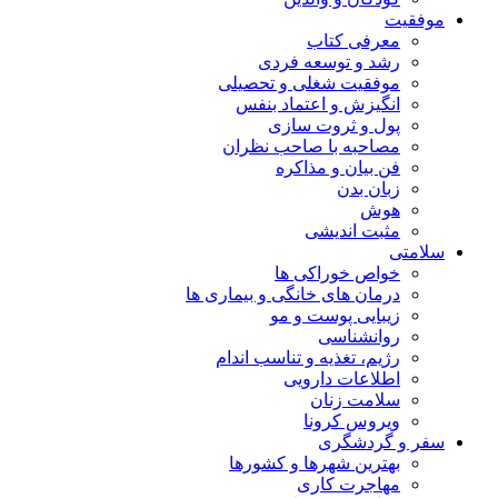
موفقیت
معرفی کتاب
رشد و توسعه فردی
موفقیت شغلی و تحصیلی
انگیزش و اعتماد بنفس
پول و ثروت سازی
مصاحبه با صاحب نظران
فن بیان و مذاکره
زبان بدن
هوش
مثبت اندیشی
سلامتی
خواص خوراکی ها
درمان های خانگی و بیماری ها
زیبایی پوست و مو
روانشناسی
رژیم، تغذیه و تناسب اندام
اطلاعات دارویی
سلامت زنان
ویروس کرونا
سفر و گردشگری
بهترین شهرها و کشورها
مهاجرت کاری