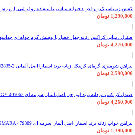
کفش ژیمناستیک و رقص دخترانه مناسب استفاده روفرشی یا ورزش سالنی برند
1,290,000 تومان
صندل دمپایی کراکس زنانه چهار فصل با پوشش گرم حوله ای جداشونده اورجینال
4,270,000 تومان
پیراهن شومیزی گره‌ای کرینکل زنانه برند اسمارا اصل آلمانی 2-442835 ESMARA
2,590,000 تومان
صندل کراکس مردانه برند لیورجی اصل آلمان سرمه ای 405062 LIVERGY
4,260,000 تومان
پیراهن خواب زنانه برند اسمارا اصل آلمان سرمه ای ESMARA 479889
1,390,000 تومان