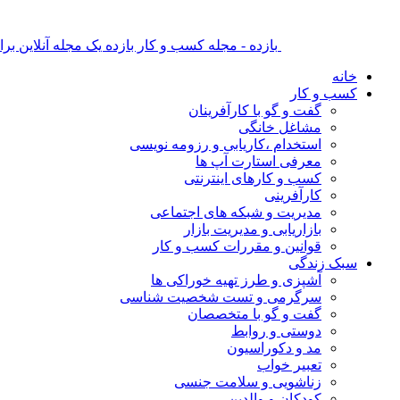
بازده - مجله کسب و کار بازده یک مجله آنلاین ب
خانه
کسب و کار
گفت و گو با کارآفرینان
مشاغل خانگی
استخدام ،کاریابی و رزومه نویسی
معرفی استارت آپ ها
کسب و کارهای اینترنتی
کارآفرینی
مدیریت و شبکه های اجتماعی
بازاریابی و مدیریت بازار
قوانین و مقررات کسب و کار
سبک زندگی
آشپزی و طرز تهیه خوراکی ها
سرگرمی و تست شخصیت شناسی
گفت و گو با متخصصان
دوستی و روابط
مد و دکوراسیون
تعبیر خواب
زناشویی و سلامت جنسی
کودکان و والدین