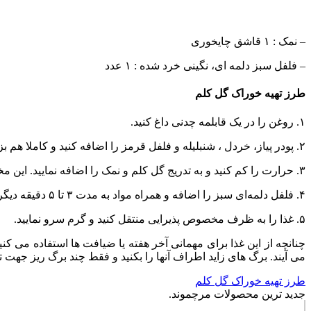
– نمک : ۱ قاشق چایخوری
– فلفل سبز دلمه ای، نگینی خرد شده : ۱ عدد
طرز تهیه خوراک گل کلم
۱. روغن را در یک قابلمه چدنی داغ کنید.
۲. پودر پیاز، خردل ، شنبلیله و فلفل قرمز را اضافه کنید و کاملا هم بزنید.
۳. حرارت را کم کنید و به تدریج گل کلم و نمک را اضافه نمایید. این مخلوط را به مدت ۷ تا ۱۰ دقیقه سرخ کنید و آن را مدام هم بزنید تا گلچه های گل کلم با ادویه مخلوط شوند .
۴. فلفل دلمه‌ای سبز را اضافه و همراه مواد به مدت ۳ تا ۵ دقیقه دیگر سرخ کنید.
۵. غذا را به ظرف مخصوص پذیرایی منتقل کنید و گرم سرو نمایید.
چنانچه از این غذا برای مهمانی آخر هفته یا ضیافت ها استفاده می ک
می آیند. برگ های زاید اطراف آنها را بکنید و فقط چند برگ ریز جهت تزیین باقی بگذارید. آنها را ۴ دقیقه در آب جوش قرار دهید 
طرز تهیه خوراک گل کلم
جدید ترین محصولات مرچموند.