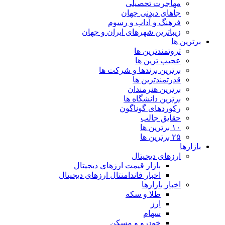
مهاجرت تحصیلی
جاهای دیدنی جهان
فرهنگ و آداب و رسوم
زیباترین شهرهای ایران و جهان
برترین ها
ثروتمندترین ها
عجیب ترین ها
برترین برندها و شرکت ها
قدرتمندترین ها
برترین هنرمندان
برترین دانشگاه ها
رکوردهای گوناگون
حقایق جالب
۱۰ برترین ها
۲۵ برترین ها
بازارها
ارزهای دیجیتال
بازار قیمت ارزهای دیجیتال
اخبار فاندامنتال ارزهای دیجیتال
اخبار بازارها
طلا و سکه
ارز
سهام
خودرو و مسکن