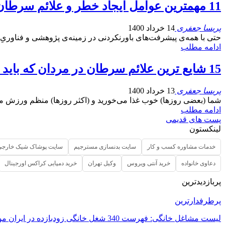
11 مهمترین عوامل ایجاد خطر و علائم سرطان ملانوما که به شما هشدار می‌دهند
پریسا جعفری
14 خرداد 1400
حتی با همه‌ی پیشرفت‌های باورنکردنی در زمینه‌ی پژوهشی و فناور
ادامه مطلب
15 شایع ترین علائم سرطان در مردان که باید بشناسید
پریسا جعفری
13 خرداد 1400
شما (بعضی روزها) خوب غذا می‌خورید و (اکثر روزها) منظم ورزش می‌ک
ادامه مطلب
پست های قدیمی
لینکستون
خدمات مشاوره کسب و کار
سایت بدنسازی مسترجیم
سایت پوشاک شیک خارجی
دعاوی خانواده
خرید آنتی ویروس
وکیل تهران
خرید دمپایی کراکس اورجینال
پربازدیدترین
پرطرفدارترین
لیست مشاغل خانگی: فهرست 340 شغل خانگی زودبازده در ایران مورد…