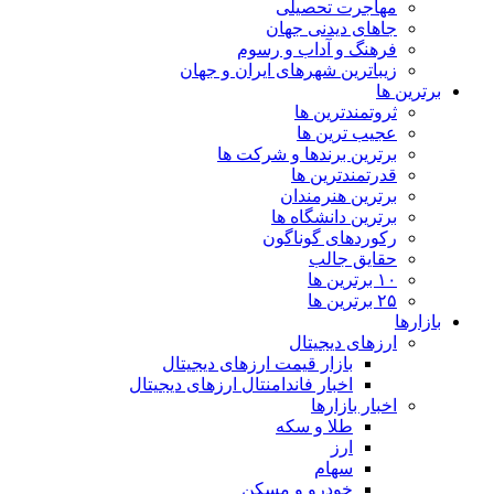
مهاجرت تحصیلی
جاهای دیدنی جهان
فرهنگ و آداب و رسوم
زیباترین شهرهای ایران و جهان
برترین ها
ثروتمندترین ها
عجیب ترین ها
برترین برندها و شرکت ها
قدرتمندترین ها
برترین هنرمندان
برترین دانشگاه ها
رکوردهای گوناگون
حقایق جالب
۱۰ برترین ها
۲۵ برترین ها
بازارها
ارزهای دیجیتال
بازار قیمت ارزهای دیجیتال
اخبار فاندامنتال ارزهای دیجیتال
اخبار بازارها
طلا و سکه
ارز
سهام
خودرو و مسکن