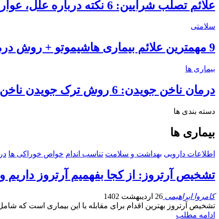
علائم تصلب شرایین: 6 نکته درباره علل، عوارض و درمان گرفتگی عروق
سلامتی
9 مهمترین علائم بیماری هاشیموتو + روش درمان هاشیموتو
بیماری ها
درمان ناخن جویدن: 6 روش ترک جویدن ناخن در کودکان و بزرگسالان
دسته بندی ها
بیماری ها
اطلاعات دارویی
بهداشت و سلامت
تناسب اندام
خواص خوراکی ها
در
تشخیص آرتروز: از کجا بفهمیم آرتروز داریم و
کامروا ابراهیمی
26 اردیبهشت 1402
تشخیص آرتروز بهترین اقدام برای مقابله با این بیماری است که شامل
ادامه مطلب