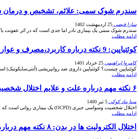
سندرم شوک سمی: علائم، تشخیص و درمان سند
سارا فیضی
25 اردیبهشت 1402
سندرم شوک سمی یک بیماری نادر اما جدی است که در اثر عفونت باک
ادامه مطلب
کوئتیاپین: 9 نکته درباره کاربرد،مصرف و عوارض داروی کوتیاپین
کامروا ابراهیمی
25 خرداد 1401
کوئتیاپین چیست؟ کوئتیاپین داروی ضد روانپریشی (آنتی‌سایکوتیک) است که برای در
ادامه مطلب
۶ نکته مهم درباره علت و علایم اختلال شخصیت وسواسی جبری
مینا بناد کوکی
5 تیر 1400
اختلال شخصیت وسواسی جبری (OCPD) یک بیماری روانی است که فرد مبتلا به آن درگیر قواعد، نظم و ترتیب، و کنترل است. ۱. علت OCPD معمولا در…
ادامه مطلب
اختلال الکترولیت ها در بدن: ۸ نکته مهم درباره علائم، علل، انواع و درمان