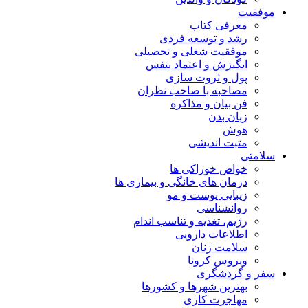
موفقیت
معرفی کتاب
رشد و توسعه فردی
موفقیت شغلی و تحصیلی
انگیزش و اعتماد بنفس
پول و ثروت سازی
مصاحبه با صاحب نظران
فن بیان و مذاکره
زبان بدن
هوش
مثبت اندیشی
سلامتی
خواص خوراکی ها
درمان های خانگی و بیماری ها
زیبایی پوست و مو
روانشناسی
رژیم، تغذیه و تناسب اندام
اطلاعات دارویی
سلامت زنان
ویروس کرونا
سفر و گردشگری
بهترین شهرها و کشورها
مهاجرت کاری