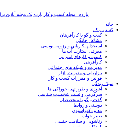
بازده - مجله کسب و کار بازده یک مجله آنلاین ب
خانه
کسب و کار
گفت و گو با کارآفرینان
مشاغل خانگی
استخدام ،کاریابی و رزومه نویسی
معرفی استارت آپ ها
کسب و کارهای اینترنتی
کارآفرینی
مدیریت و شبکه های اجتماعی
بازاریابی و مدیریت بازار
قوانین و مقررات کسب و کار
سبک زندگی
آشپزی و طرز تهیه خوراکی ها
سرگرمی و تست شخصیت شناسی
گفت و گو با متخصصان
دوستی و روابط
مد و دکوراسیون
تعبیر خواب
زناشویی و سلامت جنسی
کودکان و والدین