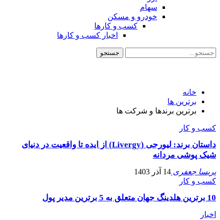
سهام
خودرو و مسکن
کسب و کارها
اخبار کسب و کارها
خانه
برترین ها
برترین برندها و شرکت ها
کسب و کار
داستان برند: لیورجی (Livergy) از ایده تا واقعیت در دنیای
شیک پوشی مردانه
پریسا جعفری
14 آذر 1403
کسب و کار
10 برترین هلدینگ جهان متعلق به 5 برترین مدیر پول
اخبار