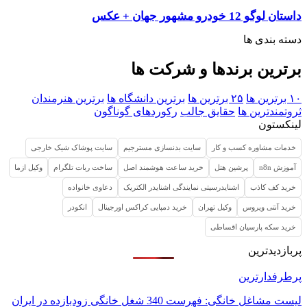
داستان لوگو 12 خودرو مشهور جهان + عکس
دسته بندی ها
برترین برندها و شرکت ها
۱۰ برترین ها
۲۵ برترین ها
برترین دانشگاه ها
برترین هنرمندان
ثروتمندترین ها
حقایق جالب
رکوردهای گوناگون
لینکستون
خدمات مشاوره کسب و کار
سایت بدنسازی مسترجیم
سایت پوشاک شیک خارجی
آموزش n8n
پرشین هتل
خرید ساعت هوشمند اصل
ساخت ربات تلگرام
وکیل ازما
خرید کف کاذب
اشنایدرسیتی نمایندگی اشنایدر الکتریک
دعاوی خانواده
خرید آنتی ویروس
وکیل تهران
خرید دمپایی کراکس اورجینال
انکودر
خرید سکه پارسیان اقساطی
پربازدیدترین
پرطرفدارترین
لیست مشاغل خانگی: فهرست 340 شغل خانگی زودبازده در ایران