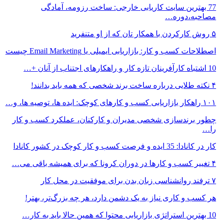
77 بهترین سایت کاریابی خارجی: ساخت رزومه، آمادگی
مصاحبه،دوره…
۵ روش کارکردن با همکار تان که از او متنفرید
اصطلاحات کسب و کار: بازاریابی ایمیلی یا Email Marketing چیست
10 اشتباه کارآفرینان تازه کار و راهکارهای اجتناب از آنان +…
۴ نکته طلایی درباره ساخت برند شخصی که همه باید بدانند!
۱۰۱ راهکار بازاریابی کسب و کارهای کوچک: ایده ها، توصیه ها، و…
چطور برندسازی شخصی مدیران و کارکنان، عملکرد کسب و کار
را…
کار در کانادا: 35 ایده و فرصت کسب و کار کوچک در کشور کانادا
۴ تغییر کسب و کارها در دوران کرونا که برای همیشه باقی می…
۷ ترفند روانشناسی زبان بدن برای موفقیت در محل کار
هر کسب و کاری نیاز به یک دشمن دارد، هر چه بزرگ‌تر، بهتر!
10 بهترین استراتژی بازاریابی محتوا که همین حالا باید به کار…