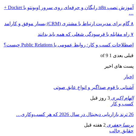
آموزش نصب n8n رایگان و حرفه‌ای روی سرور اوبونتو با Docker +
…
۸ گام برای مدیریت ارتباط با مشتری (CRM) بسیار موفق و کارامد
۷ راه مقابله با فرسودگی شغلی که همه باید بدانند
اصطلاحات کسب و کار: روابط عمومی یا Public Relations چیست؟
قبلی
بعدی
1 of 9
پست های اخیر
اخبار
آشنایی با فوم صداگیر و انواع عایق صوتی
الهام اکبری
3 روز قبل
کسب و کار
26 ترند بازاریابی دیجیتال در سال 2026 که هر کسب‌وکاری…
پریسا جعفری
2 هفته قبل
حقایق جالب