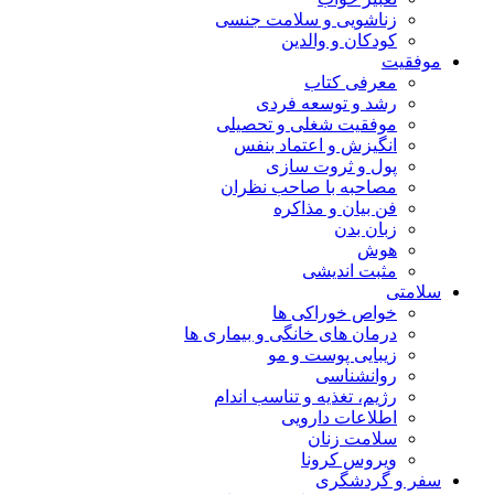
زناشویی و سلامت جنسی
کودکان و والدین
موفقیت
معرفی کتاب
رشد و توسعه فردی
موفقیت شغلی و تحصیلی
انگیزش و اعتماد بنفس
پول و ثروت سازی
مصاحبه با صاحب نظران
فن بیان و مذاکره
زبان بدن
هوش
مثبت اندیشی
سلامتی
خواص خوراکی ها
درمان های خانگی و بیماری ها
زیبایی پوست و مو
روانشناسی
رژیم، تغذیه و تناسب اندام
اطلاعات دارویی
سلامت زنان
ویروس کرونا
سفر و گردشگری