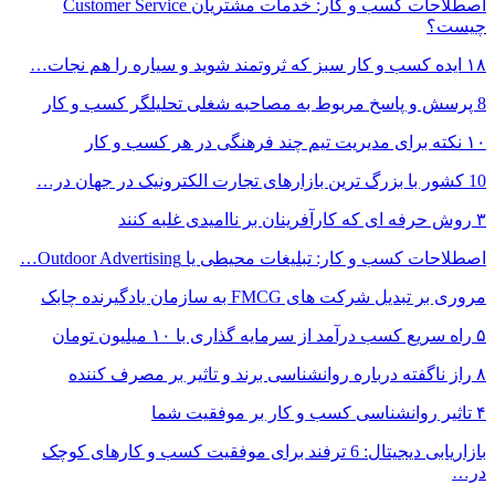
اصطلاحات کسب و کار: خدمات مشتریان Customer Service
چیست؟
۱۸ ایده کسب و کار سبز که ثروتمند شوید و سیاره را هم نجات…
8 پرسش و پاسخ مربوط به مصاحبه شغلی تحلیلگر کسب و کار
۱۰ نکته برای مدیریت تیم چند فرهنگی در هر کسب و کار
10 کشور با بزرگ ترین بازارهای تجارت الکترونیک در جهان در…
۳ روش حرفه ای که کارآفرینان بر ناامیدی غلبه کنند
اصطلاحات کسب و کار: تبلیغات محیطی یا Outdoor Advertising…
مروری بر تبدیل شرکت های FMCG به سازمان یادگیرنده چابک
۵ راه سریع کسب درآمد از سرمایه گذاری با ۱۰ میلیون تومان
۸ راز ناگفته درباره روانشناسی برند و تاثیر بر مصرف کننده
۴ تاثیر روانشناسی کسب و کار بر موفقیت شما
بازاریابی دیجیتال: 6 ترفند برای موفقیت کسب و کارهای کوچک
در…