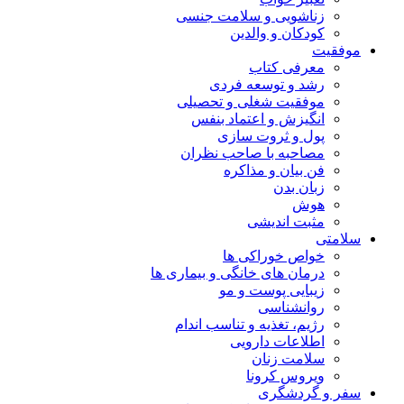
زناشویی و سلامت جنسی
کودکان و والدین
موفقیت
معرفی کتاب
رشد و توسعه فردی
موفقیت شغلی و تحصیلی
انگیزش و اعتماد بنفس
پول و ثروت سازی
مصاحبه با صاحب نظران
فن بیان و مذاکره
زبان بدن
هوش
مثبت اندیشی
سلامتی
خواص خوراکی ها
درمان های خانگی و بیماری ها
زیبایی پوست و مو
روانشناسی
رژیم، تغذیه و تناسب اندام
اطلاعات دارویی
سلامت زنان
ویروس کرونا
سفر و گردشگری