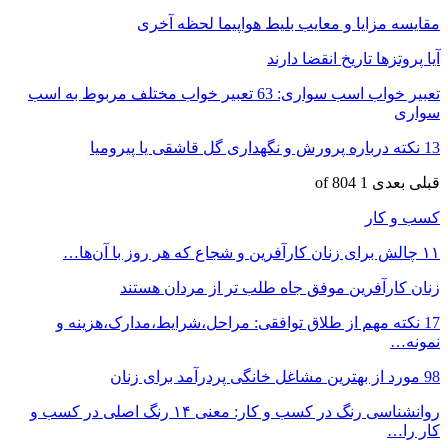
مقایسه مزایا و معایب بلیط هواپیما لحظه آخری
آیا پروتزها تاریخ انقضا دارند
تعبیر خواب اسب سواری: 63 تعبیر خواب مختلف مربوط به اسب
سواری
13 نکته درباره پرورش و نگهداری گل قاشقی یا پیرومیا
قبلی
بعدی
1 of 804
کسب و کار
۱۱ چالش برای زنان کارآفرین و شجاع که هر روز با آن‌ها…
زنان کارآفرین موفق جاه طلب تر از مردان هستند
17 نکته مهم از طلاق توافقی: مراحل،شرایط،مدارک،هزینه و
نمونه…
98 مورد از بهترین مشاغل خانگی پردرآمد برای زنان
روانشناسی رنگ در کسب و کار: معنی ۱۴ رنگ اصلی در کسب و
کار را…