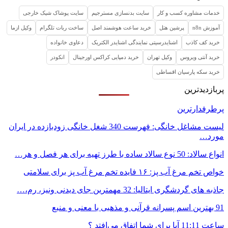
خدمات مشاوره کسب و کار
سایت بدنسازی مسترجیم
سایت پوشاک شیک خارجی
آموزش n8n
پرشین هتل
خرید ساعت هوشمند اصل
ساخت ربات تلگرام
وکیل ازما
خرید کف کاذب
اشنایدرسیتی نمایندگی اشنایدر الکتریک
دعاوی خانواده
خرید آنتی ویروس
وکیل تهران
خرید دمپایی کراکس اورجینال
انکودر
خرید سکه پارسیان اقساطی
پربازدیدترین
پرطرفدارترین
لیست مشاغل خانگی: فهرست 340 شغل خانگی زودبازده در ایران
مورد…
انواع سالاد: 50 نوع سالاد ساده با طرز تهیه برای هر فصل و هر…
خواص تخم مرغ آب پز: ۱۶ فایده تخم مرغ آب پز برای سلامتی
جاذبه های گردشگری ایتالیا: 32 مهمترین جای دیدنی ونیز، رم،…
91 بهترین اسم پسرانه قرآنی و مذهبی با معنی و منبع
ساعت 11:11 آیا برای شما اتفاق می‌افتد ؟