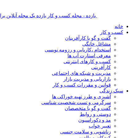
بازده - مجله کسب و کار بازده یک مجله آنلاین ب
خانه
کسب و کار
گفت و گو با کارآفرینان
مشاغل خانگی
استخدام ،کاریابی و رزومه نویسی
معرفی استارت آپ ها
کسب و کارهای اینترنتی
کارآفرینی
مدیریت و شبکه های اجتماعی
بازاریابی و مدیریت بازار
قوانین و مقررات کسب و کار
سبک زندگی
آشپزی و طرز تهیه خوراکی ها
سرگرمی و تست شخصیت شناسی
گفت و گو با متخصصان
دوستی و روابط
مد و دکوراسیون
تعبیر خواب
زناشویی و سلامت جنسی
کودکان و والدین