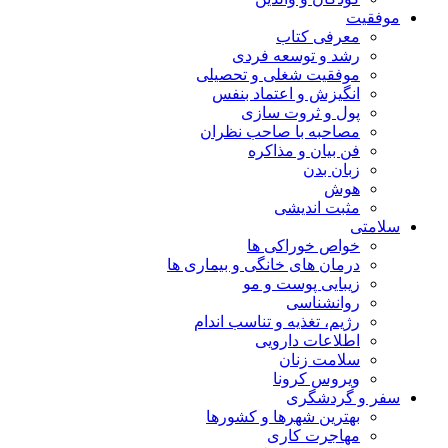
موفقیت
معرفی کتاب
رشد و توسعه فردی
موفقیت شغلی و تحصیلی
انگیزش و اعتماد بنفس
پول و ثروت سازی
مصاحبه با صاحب نظران
فن بیان و مذاکره
زبان بدن
هوش
مثبت اندیشی
سلامتی
خواص خوراکی ها
درمان های خانگی و بیماری ها
زیبایی پوست و مو
روانشناسی
رژیم، تغذیه و تناسب اندام
اطلاعات دارویی
سلامت زنان
ویروس کرونا
سفر و گردشگری
بهترین شهرها و کشورها
مهاجرت کاری