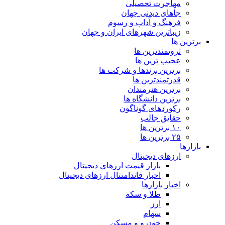
مهاجرت تحصیلی
جاهای دیدنی جهان
فرهنگ و آداب و رسوم
زیباترین شهرهای ایران و جهان
برترین ها
ثروتمندترین ها
عجیب ترین ها
برترین برندها و شرکت ها
قدرتمندترین ها
برترین هنرمندان
برترین دانشگاه ها
رکوردهای گوناگون
حقایق جالب
۱۰ برترین ها
۲۵ برترین ها
بازارها
ارزهای دیجیتال
بازار قیمت ارزهای دیجیتال
اخبار فاندامنتال ارزهای دیجیتال
اخبار بازارها
طلا و سکه
ارز
سهام
خودرو و مسکن