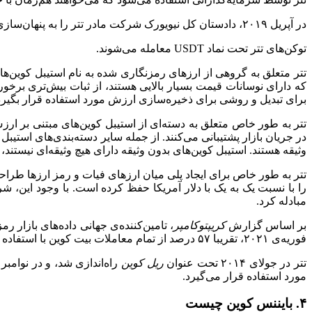
در آپریل ۲۰۱۹، دادستان کل نیویورک شرکت مادر تتر را به پنهان‌سازی ۸۵۰ میلیون دلار ضرر متهم کرد.
توکن‌های تتر تحت نماد USDT معامله می‌شوند.
تتر متعلق به گروهی از ارزهای رمزنگاری شده به نام استیبل کوین‌ها
که دارای نوسانات قیمت بسیار بالایی هستند، از ثبات بیش‌تری برخور
برای تبدیل و روشی برای ذخیره‌سازی ارزش مورد استفاده قرار بگیرد
تتر به طور خاص متعلق به دسته‌ای از استیبل کوین‌های مبتنی بر ارزش
در جریان بازار پشتیبانی می‌کنند. از جمله سایر دسته‌بندی‌های استیبل
وثیقه هستند. استیبل کوین‌های بدون وثیقه دارای هیچ وثیقه‌ای نیستن
تتر به طور خاص برای ایجاد پلی میان ارزهای فیات و رمز ارزها طراحی
را با نسبت یک به یک با دلار آمریکا حفظ کرده است. با وجود این، شر
مبادله کرد.
بر اساس گزارش
کریپتوکامپر
، تامین‌کننده‌ی جهانی داده‌های بازار 
فوریه‌ی ۲۰۲۱، تقریبا ۵۷ درصد از تمام معاملات بیت کوین با استفاده از تتر (USDT) صورت گرفت. تتر به عنوان منبع اصلی نقدینگی برای بازار رمز ارزها باقی مانده است.
تتر در جولای ۲۰۱۴ تحت عنوان
ریل‌ کوین
مورد استفاده قرار می‌گیرد.
۴. بایننس کوین چیست