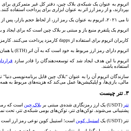
اتریوم به عنوان یک شبکه‌ی بلاک چین، دفتر کل غیر متمرکزی برای اع
بپردازند، و از رمز ارز اتر به عنوان ابزاری برای پرداخت استفاده کنند. کاربران 
تا می ۲۰۲۱، اتریوم به عنوان یک رمز ارز، از لحاظ حجم بازار، پس از بیت کوین، در رتبه‌ی دوم بزرگ‌ترین رمز ارزهای دنیا قرار داشته است.
اتریوم یک پلتفرم منبع باز و مبتنی بر بلاک چین است که برای ایجاد 
کاربران اتریوم برای استفاده از dapps کارمزد پرداخت می‌کنند. کارمزدهای اتریوم “‌سوخت یا بنزین‌”‌ نامیده می‌شوند، زیرا مبالغ آن‌ها بر اساس میزان توان محاسباتی (کامپیوتری) مورد نیاز تغییر می‌کنند.
اتریوم دارای رمز ارز مربوط به خود است که به آن اتر (ETH) یا همان اتریوم گفته می‌شود.
اتریوم با این هدف ایجاد شد که توسعه‌دهندگان را قادر سازد
قراردا
استفاده باشند.
سازندگان اتریوم آن را به عنوان “‌بلاک چین قابل برنامه‌نویسی دنیا‌
مالی، بازی‌ها، و اپلیکیشن‌ها عمل می‌کند که هزینه‌های مربوط به همه
۳. تتر چیست
تتر
(USDT) یک ارز رمزنگاری شده‌ی مبتنی بر
بلاک چین
است که رمز ا
پشتیبانی می‌شوند. توکن‌های تتر، توکن‌های بومی شبکه‌ی تتر، تحت نماد USDT معامله می‌شون
تتر (USDT) یک
استیبل کوین
است؛ استیبل کوین نوعی رمز ارز است ک
تتر توسط سرمایه‌گذارانی استفاده می‌شود که می‌‌خواهند هم‌زمان با ح