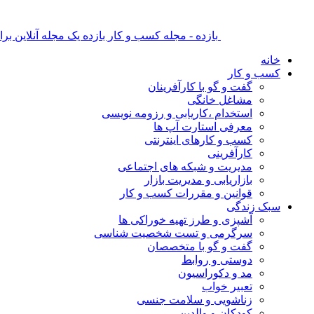
بازده - مجله کسب و کار بازده یک مجله آنلاین ب
خانه
کسب و کار
گفت و گو با کارآفرینان
مشاغل خانگی
استخدام ،کاریابی و رزومه نویسی
معرفی استارت آپ ها
کسب و کارهای اینترنتی
کارآفرینی
مدیریت و شبکه های اجتماعی
بازاریابی و مدیریت بازار
قوانین و مقررات کسب و کار
سبک زندگی
آشپزی و طرز تهیه خوراکی ها
سرگرمی و تست شخصیت شناسی
گفت و گو با متخصصان
دوستی و روابط
مد و دکوراسیون
تعبیر خواب
زناشویی و سلامت جنسی
کودکان و والدین