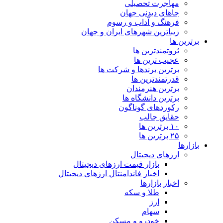
مهاجرت تحصیلی
جاهای دیدنی جهان
فرهنگ و آداب و رسوم
زیباترین شهرهای ایران و جهان
برترین ها
ثروتمندترین ها
عجیب ترین ها
برترین برندها و شرکت ها
قدرتمندترین ها
برترین هنرمندان
برترین دانشگاه ها
رکوردهای گوناگون
حقایق جالب
۱۰ برترین ها
۲۵ برترین ها
بازارها
ارزهای دیجیتال
بازار قیمت ارزهای دیجیتال
اخبار فاندامنتال ارزهای دیجیتال
اخبار بازارها
طلا و سکه
ارز
سهام
خودرو و مسکن