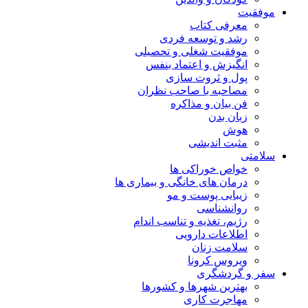
موفقیت
معرفی کتاب
رشد و توسعه فردی
موفقیت شغلی و تحصیلی
انگیزش و اعتماد بنفس
پول و ثروت سازی
مصاحبه با صاحب نظران
فن بیان و مذاکره
زبان بدن
هوش
مثبت اندیشی
سلامتی
خواص خوراکی ها
درمان های خانگی و بیماری ها
زیبایی پوست و مو
روانشناسی
رژیم، تغذیه و تناسب اندام
اطلاعات دارویی
سلامت زنان
ویروس کرونا
سفر و گردشگری
بهترین شهرها و کشورها
مهاجرت کاری