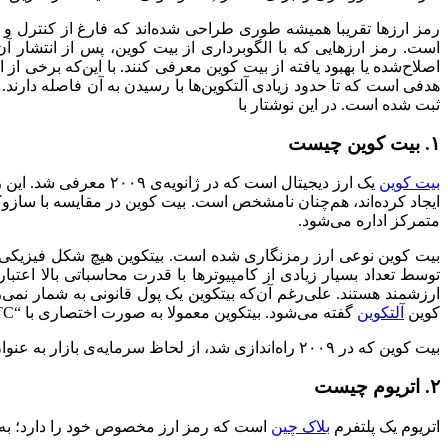
رمز ارزها تقریبا همیشه طوری طراحی شده‌اند که فارغ از کنترل و دس
است. رمز ارزهایی که با الگوبرداری از بیت کوین، پس از انتشار آن،
اصلاح‌شده یا بهبود یافته‌ از بیت کوین معرفی کنند. با این‌که برخی
هدفی است که تا حدود زیادی آلتکوین‌ها با رسیدن به آن فاصله دارند. 
ثبت شده است. در این نوشتار با
۱. بیت کوین چیست
بیت کوین
یک ارز دیجیتال است که در ژانویه‌ی ۲۰۰۹ معرفی شد. این رمز ارز بر اساس ایده‌ی
ایجاد کرده‌اند، هم‌چنان نامشخص است. بیت کوین در مقایسه‌ با ساز
متمرکز اداره می‌شود.
بیت کوین نوعی ارز رمزنگاری شده است. بیتکوین هیچ شکل فیزیکی ن
توسط تعداد بسیار زیادی از کامپیوترها با قدرت محاسباتی بالا اعتبا
ارزشمند هستند. علی‌رغم آن‌که بیتکوین یک پول قانونی به شمار نمی‌
کوین
آلتکوین
گفته می‌شود. بیتکوین معمولا به صورت اختصاری با “‌BTC‌” نشان داده می‌شود.
بیت کوین که در ۲۰۰۹ راه‌اندازی شد، از لحاظ سرمایه‌ی بازار به عنوان بزرگ‌ترین ارز رمزنگاری شده‌ی دنیا شناخته می‌شود.
۲. اتریوم چیست
اتریوم یک پلتفرم
بلاک چین
است که رمز ارز مخصوص خود را دارد؛ به رمز ارز اتریوم اتر (ETH) یا همان اتریوم نیز