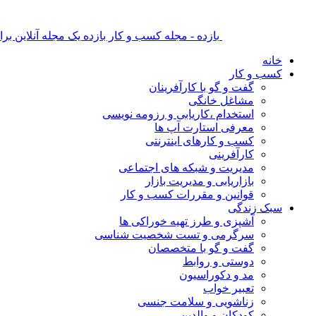
بازده - مجله کسب و کار بازده یک مجله آنلاین ب
خانه
کسب و کار
گفت و گو با کارآفرینان
مشاغل خانگی
استخدام ،کاریابی و رزومه نویسی
معرفی استارت آپ ها
کسب و کارهای اینترنتی
کارآفرینی
مدیریت و شبکه های اجتماعی
بازاریابی و مدیریت بازار
قوانین و مقررات کسب و کار
سبک زندگی
آشپزی و طرز تهیه خوراکی ها
سرگرمی و تست شخصیت شناسی
گفت و گو با متخصصان
دوستی و روابط
مد و دکوراسیون
تعبیر خواب
زناشویی و سلامت جنسی
کودکان و والدین