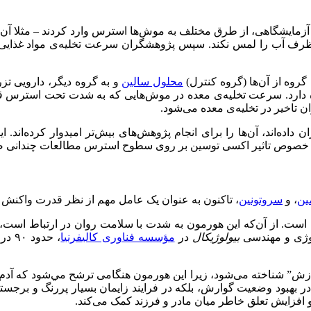
یشگاهی، از طرق مختلف به موش‌ها استرس وارد کردند – مثلا آن‌ها را 
 ظرف آب را لمس نکند. سپس پژوهشگران سرعت تخلیه‌ی مواد غذایی جا
محلول سالین
و به گروه دیگر، دارویی ت
ه دارد. سرعت تخلیه‌ی معده در موش‌هایی که به شدت تحت استرس قرار
 تاخیر در تخلیه‌ی معده می‌شود.
ن داده‌اند، آن‌ها را برای انجام پژوهش‌های بیش‌تر امیدوار کرده‌اند.
ن، در خصوص تاثیر اکسی توسین بر روی سطوح استرس مطالعات چندانی
ین
، و
سروتونین
، تاکنون به عنوان یک عامل مهم از نظر قدرت واکنش ب
ه است. از آن‌که این هورمون به شدت با سلامت روان در ارتباط است، 
ولوژی و مهندسی
بیولوژیکال
در
مؤسسه فناوری کالیفرنیا
، حد
ازش‌”‌ شناخته می‌شود، زیرا این هورمون هنگامی ترشح مي‌شود که آدم‌ها
در بهبود وضعیت گوارش، بلکه در فرایند زایمان بسیار پررنگ و برجسته
افزایش تعلق خاطر میان مادر و فرزند کمک می‌کند.