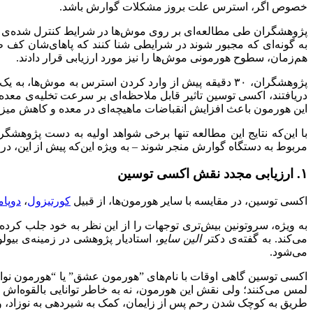
خصوص اگر، استرس علت بروز مشکلات گوارش باشد.
پژوهشگران طی مطالعه‌ای بر روی موش‌ها در شرایط کنترل شده‌ی آزما
به گونه‌ای که مجبور شوند در شرایطی شنا کنند که پاهای‌شان کف
هم‌زمان، سطوح هورمونی موش‌ها را نیز مورد ارزیابی قرار دادند.
پژوهشگران، ۳۰ دقیقه پیش از وارد کردن استرس به موش‌ها، به یک گروه از آن‌ها (گروه کنترل)
دریافتند، اکسی توسین تاثیر قابل ملاحظه‌ای بر سرعت تخلیه‌ی معد
این هورمون باعث افزایش انقباضات ماهیچه‌ای در معده و کاهش میزان
با این‌که نتایج این مطالعه تنها برخی شواهد اولیه‌ به دست پژوهشگرا
مربوط به دستگاه گوارش منجر شوند – به ویژه‌ این‌که پیش‌ از ای
۱. ارزیابی مجدد نقش اکسی توسین
اکسی توسین، در مقایسه با سایر هورمون‌ها، از قبیل
کورتیزول
،
دوپام
به ویژه، سروتونین بیش‌تری توجهات را از این نظر به خود جلب کرد
می‌کند. به گفته‌ی دکتر
الین سایو
، استادیار پژوهشی در زمینه‌ی بی
می‌شود.
اکسی توسین گاهی اوقات با نام‌های ‌”‌هورمون عشق‌”‌ یا “‌هورمون نو
لمس می‌کنند؛ ولی نقش این هورمون، نه به خاطر توانایی بالقوه‌اش 
طریق به کوچک شدن رحم پس از زایمان، کمک به شیردهی به نوزاد، و 