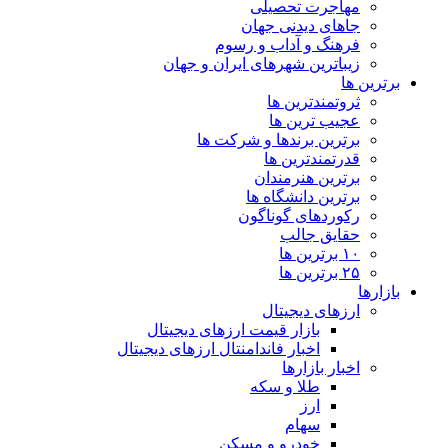
مهاجرت تحصیلی
جاهای دیدنی جهان
فرهنگ و آداب و رسوم
زیباترین شهرهای ایران و جهان
برترین ها
ثروتمندترین ها
عجیب ترین ها
برترین برندها و شرکت ها
قدرتمندترین ها
برترین هنرمندان
برترین دانشگاه ها
رکوردهای گوناگون
حقایق جالب
۱۰ برترین ها
۲۵ برترین ها
بازارها
ارزهای دیجیتال
بازار قیمت ارزهای دیجیتال
اخبار فاندامنتال ارزهای دیجیتال
اخبار بازارها
طلا و سکه
ارز
سهام
خودرو و مسکن