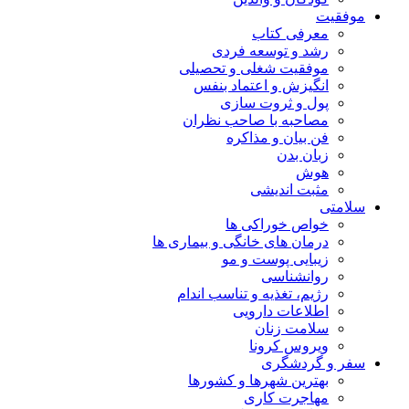
موفقیت
معرفی کتاب
رشد و توسعه فردی
موفقیت شغلی و تحصیلی
انگیزش و اعتماد بنفس
پول و ثروت سازی
مصاحبه با صاحب نظران
فن بیان و مذاکره
زبان بدن
هوش
مثبت اندیشی
سلامتی
خواص خوراکی ها
درمان های خانگی و بیماری ها
زیبایی پوست و مو
روانشناسی
رژیم، تغذیه و تناسب اندام
اطلاعات دارویی
سلامت زنان
ویروس کرونا
سفر و گردشگری
بهترین شهرها و کشورها
مهاجرت کاری