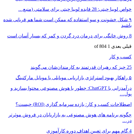
خواص لوبیا چیتی: 28 فایده لوبیا چیتی برای سلامتی (منبع…
۹ شکل خشونت و سو استفاده که ممکن است شما هم قربانی شده
باشید
8 روش خانگی برای درمان درد گردن و کمر که بسیار آسان است
قبلی
بعدی
1 of 804
کسب و کار
25 چیز که رهبران قدرتمند به کارمندان‌شان می‌گویند
۵ راهکار بهبود استراتژی بازاریابی موبایلی یا موبایل مارکتینگ
درآمدزایی با ChatGPT: چطور با هوش مصنوعی محتوا بسازید و
پول…
اصطلاحات کسب و کار: بازده سرمایه گذاری (ROI) چیست؟
چگونه برنامه های هوش مصنوعی به بازاریابان در فروش موثرتر
در…
4 گام مهم برای تعیین اهداف دوره کارآموزی