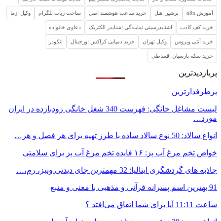
آموزش n8n
پرشین هتل
خرید ساعت هوشمند اصل
ساخت ربات تلگرام
وکیل ازما
خرید کف کاذب
اشنایدرسیتی نمایندگی اشنایدر الکتریک
دعاوی خانواده
خرید آنتی ویروس
وکیل تهران
خرید دمپایی کراکس اورجینال
انکودر
خرید سکه پارسیان اقساطی
پربازدیدترین
پرطرفدارترین
لیست مشاغل خانگی: فهرست 340 شغل خانگی زودبازده در ایران
مورد…
انواع سالاد: 50 نوع سالاد ساده با طرز تهیه برای هر فصل و هر…
خواص تخم مرغ آب پز: ۱۶ فایده تخم مرغ آب پز برای سلامتی
جاذبه های گردشگری ایتالیا: 32 مهمترین جای دیدنی ونیز، رم،…
91 بهترین اسم پسرانه قرآنی و مذهبی با معنی و منبع
ساعت 11:11 آیا برای شما اتفاق می‌افتد ؟