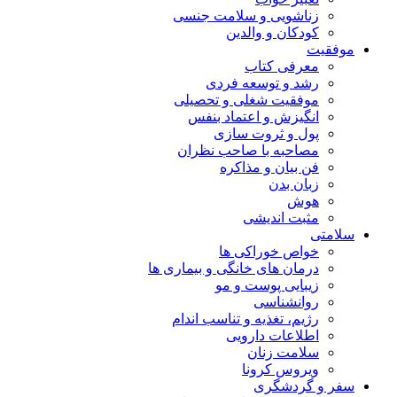
زناشویی و سلامت جنسی
کودکان و والدین
موفقیت
معرفی کتاب
رشد و توسعه فردی
موفقیت شغلی و تحصیلی
انگیزش و اعتماد بنفس
پول و ثروت سازی
مصاحبه با صاحب نظران
فن بیان و مذاکره
زبان بدن
هوش
مثبت اندیشی
سلامتی
خواص خوراکی ها
درمان های خانگی و بیماری ها
زیبایی پوست و مو
روانشناسی
رژیم، تغذیه و تناسب اندام
اطلاعات دارویی
سلامت زنان
ویروس کرونا
سفر و گردشگری