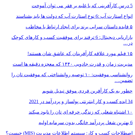
5 درس کارآفرینی که با غلبه بر فقر می توان آموخت
انواع استارت آپ :6 نوع استارت آپ که دولت ها باید بشناسند
۵ فایده داستان سرایی برند برای ایجاد ارتباط با مخاطب
بازاریابی دیجیتال: 6 ترفند برای موفقیت کسب و کارهای کوچک
در…
۱۵ فیلم مورد علاقه کارآفرینان که عاشق شان هستند!
مدیریت زمان و قدرت جادویی ۱۴۴۰ که معجزه دقیقه ها است
روانشناسی موفقیت: ۱۰ توصیه روانشناختی که موفقیت تان را
تضمین…
چطور به یک کارآفرین فردی موفق تبدیل شویم
34 ایده کسب و کار اینترنتی پولساز و پردرآمد در 2021
۱۰ اشتباه شغلی که زندگی حرفه ای تان را نابود میکند
6 بهترین شغل پردرآمد خانگی بدون سرمایه اولیه
اصطلاحات کسب و کار: سیستم اطلاعات مدیریت (MIS) چیست؟