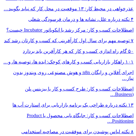
عذرخواهی در محیط کار: ۱۳ موقعیت در محل کار که نباید بگویید…
۴ نکته درباره علل، نشانه ها و درمان فرسودگی شغلی
اصطلاحات کسب و کار: مرکز رشد یا انکوباتور Incubator چیست؟
۷ توصیه مهم برای سال اول کارآفرینی که کسب و کارتان رشد کند
۵۰ گام راه اندازی کسب و کار که هر کارآفرین باید بردارد
۱۰۱ راهکار بازاریابی کسب و کارهای کوچک: ایده ها، توصیه ها، و…
اجرای آفلاین و رایگان n8n و هوش مصنوعی روی ویندوز بدون
نیاز…
اصطلاحات کسب و کار: طرح کسب و کار یا بیزینس پلن
(Business…
۱۳ نکته درباره طراحی یک برنامه بازاریابی برای استارت آپ ها
اصطلاحات کسب و کار: جایگاه یابی محصول یا Product
Positioning…
۸ نکته‌ لباس پوشیدن برای موفقیت در مصاحبه استخدامی