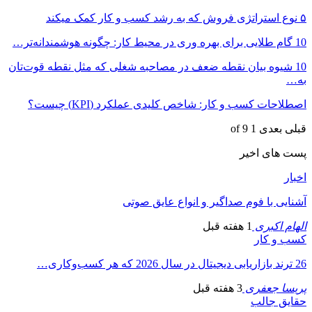
۵ نوع استراتژی فروش که به رشد کسب و کار کمک میکند
10 گام طلایی برای بهره وری در محیط کار: چگونه هوشمندانه‌تر…
10 شیوه بیان نقطه ضعف در مصاحبه شغلی که مثل نقطه قوت‌تان
به…
اصطلاحات کسب و کار: شاخص کلیدی عملکرد (KPI) چیست؟
قبلی
بعدی
1 of 9
پست های اخیر
اخبار
آشنایی با فوم صداگیر و انواع عایق صوتی
الهام اکبری
1 هفته قبل
کسب و کار
26 ترند بازاریابی دیجیتال در سال 2026 که هر کسب‌وکاری…
پریسا جعفری
3 هفته قبل
حقایق جالب