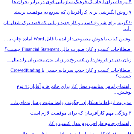
۴ مرحله برای ایجاد یک فرهنگ سازمانی قوی در برابر بحران ها
۷ روش انگیزشی برای کارآفرینان که سریع به موفقیت برسند
9 گزینه برای شروع کسب و کار جدید زمانی که قصد ترک شغل تان
را…
نوشتن کتاب با هوش مصنوعی: از ایده تا فایل Word آماده چاپ با…
اصطلاحات کسب و کار: صورت مالی Financial Statement چیست؟
زبان بدن در فروش: این ۵ سرنخ در زبان بدن مشتریان را دنبال…
اصطلاحات کسب و کار: جذب سرمایه‌ جمعی یا Crowedfunding
چیست؟
راهنمای لباس مناسب محل کار برای خانم ها و آقایان: 4 نوع
پوشش…
مدیریت ارتباط با همکاران: چگونه روابط مثبت و سازنده‌ای با…
۳ ویژگی مهم کارآفرینان که برای موفقیت لازم است
راهنمای جامع طراحی بوم مدل کسب و کار
قانون ۲۰/۸۰: کاربرد اصل پارتو در بازاریابی با ۹ روش عالی