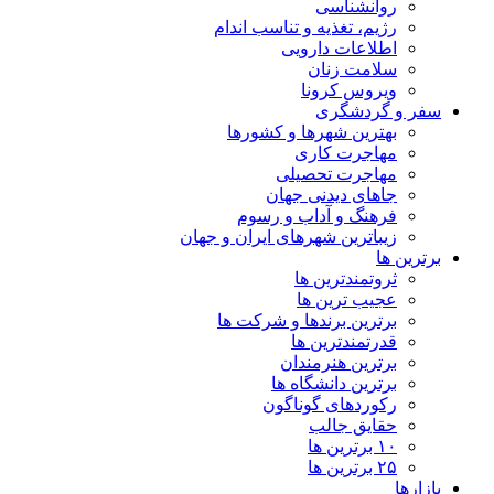
روانشناسی
رژیم، تغذیه و تناسب اندام
اطلاعات دارویی
سلامت زنان
ویروس کرونا
سفر و گردشگری
بهترین شهرها و کشورها
مهاجرت کاری
مهاجرت تحصیلی
جاهای دیدنی جهان
فرهنگ و آداب و رسوم
زیباترین شهرهای ایران و جهان
برترین ها
ثروتمندترین ها
عجیب ترین ها
برترین برندها و شرکت ها
قدرتمندترین ها
برترین هنرمندان
برترین دانشگاه ها
رکوردهای گوناگون
حقایق جالب
۱۰ برترین ها
۲۵ برترین ها
بازارها