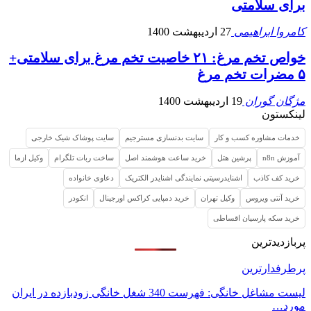
برای سلامتی
کامروا ابراهیمی
27 اردیبهشت 1400
خواص تخم مرغ: ۲۱ خاصیت تخم مرغ برای سلامتی+
۵ مضرات تخم مرغ
مژگان گوران
19 اردیبهشت 1400
لینکستون
خدمات مشاوره کسب و کار
سایت بدنسازی مسترجیم
سایت پوشاک شیک خارجی
آموزش n8n
پرشین هتل
خرید ساعت هوشمند اصل
ساخت ربات تلگرام
وکیل ازما
خرید کف کاذب
اشنایدرسیتی نمایندگی اشنایدر الکتریک
دعاوی خانواده
خرید آنتی ویروس
وکیل تهران
خرید دمپایی کراکس اورجینال
انکودر
خرید سکه پارسیان اقساطی
پربازدیدترین
پرطرفدارترین
لیست مشاغل خانگی: فهرست 340 شغل خانگی زودبازده در ایران
مورد…