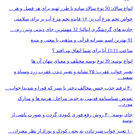
انواع سالاد: 50 نوع سالاد ساده با طرز تهیه برای هر فصل و هر…
خواص تخم مرغ آب پز: ۱۶ فایده تخم مرغ آب پز برای سلامتی
جاذبه های گردشگری ایتالیا: 32 مهمترین جای دیدنی ونیز، رم،…
91 بهترین اسم پسرانه قرآنی و مذهبی با معنی و منبع
ساعت 11:11 آیا برای شما اتفاق می‌افتد ؟
انواع بوسه: 39 نوع بوسه مختلف و معنای پنهان آن ها
تعبیر خواب عقرب: ۲۵ نشانه و تعبیر دیدن عقرب زرد وسیاه و
سفید…
۳۰ ترفند جذب جنس مخالف دختر یا پسر که فورا و شدیدا جواب…
تعویض شناسنامه قدیمی به جدید: مراحل، هزینه ها و مدارک
مورد…
جای بوسه: ۳۰ روش رفع فوری کبودی گردن و صورت ناشی از
بوسه
۱۰ تعبیر خواب شیر دادن به بچه ، کودک و نوزاد از نظر معبران…