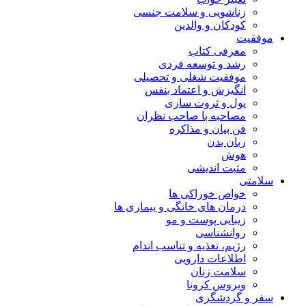
زناشویی و سلامت جنسی
کودکان و والدین
موفقیت
معرفی کتاب
رشد و توسعه فردی
موفقیت شغلی و تحصیلی
انگیزش و اعتماد بنفس
پول و ثروت سازی
مصاحبه با صاحب نظران
فن بیان و مذاکره
زبان بدن
هوش
مثبت اندیشی
سلامتی
خواص خوراکی ها
درمان های خانگی و بیماری ها
زیبایی پوست و مو
روانشناسی
رژیم، تغذیه و تناسب اندام
اطلاعات دارویی
سلامت زنان
ویروس کرونا
سفر و گردشگری