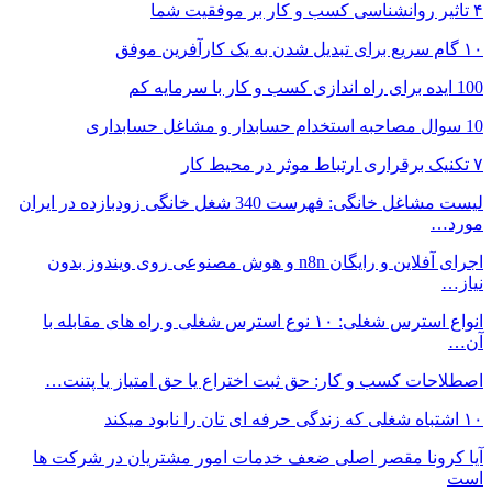
۴ تاثیر روانشناسی کسب و کار بر موفقیت شما
۱۰ گام سریع برای تبدیل شدن به یک کارآفرین موفق
100 ایده برای راه اندازی کسب و کار با سرمایه کم
10 سوال مصاحبه استخدام حسابدار و مشاغل حسابداری
۷ تکنیک برقراری ارتباط موثر در محیط کار
لیست مشاغل خانگی: فهرست 340 شغل خانگی زودبازده در ایران
مورد…
اجرای آفلاین و رایگان n8n و هوش مصنوعی روی ویندوز بدون
نیاز…
انواع استرس شغلی: ۱۰ نوع استرس شغلی و راه های مقابله با
آن…
اصطلاحات کسب و کار: حق ثبت اختراع یا حق امتیاز یا پتنت…
۱۰ اشتباه شغلی که زندگی حرفه ای تان را نابود میکند
آیا کرونا مقصر اصلی ضعف خدمات امور مشتریان در شرکت ها
است