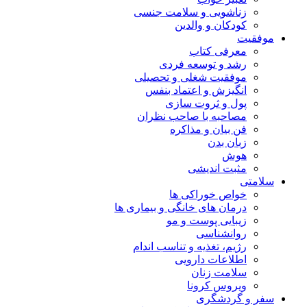
زناشویی و سلامت جنسی
کودکان و والدین
موفقیت
معرفی کتاب
رشد و توسعه فردی
موفقیت شغلی و تحصیلی
انگیزش و اعتماد بنفس
پول و ثروت سازی
مصاحبه با صاحب نظران
فن بیان و مذاکره
زبان بدن
هوش
مثبت اندیشی
سلامتی
خواص خوراکی ها
درمان های خانگی و بیماری ها
زیبایی پوست و مو
روانشناسی
رژیم، تغذیه و تناسب اندام
اطلاعات دارویی
سلامت زنان
ویروس کرونا
سفر و گردشگری