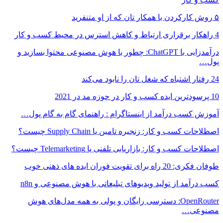
۵ روش کارکردن با همکار تان که از او متنفرید
4 راهکار برقراری ارتباط و کاهش استرس در محیط کسب و کار
درآمدزایی با ChatGPT: چطور با هوش مصنوعی محتوا بسازید و
پول…
24 رفتار اشتباه که شغل تان را نابود می‌کند
10 پرسودترین ایده کسب و کار در حوزه مد در 2021
آموزش کسب درآمد از اینستاگرام : راهنمای گام به گام پول…
اصطلاحات کسب و کار: زنجیره تامین یا Supply Chain چیست؟
اصطلاحات کسب و کار: بازاریابی تلفنی یا Telemarketing چیست؟
طوفان فکری: 20 راه برای تقویت فوران ایده های ذهنی خوب
کسب درآمد از تولید ویدیوهای تبلیغاتی با هوش مصنوعی و n8n
OpenRouter: دسترسی رایگان و پولی به همه مدل‌های هوش
مصنوعی…