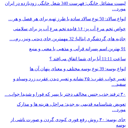
لیست مشاغل خانگی: فهرست 340 شغل خانگی زودبازده در ایران
مورد…
انواع سالاد: 50 نوع سالاد ساده با طرز تهیه برای هر فصل و هر…
خواص تخم مرغ آب پز: ۱۶ فایده تخم مرغ آب پز برای سلامتی
جاذبه های گردشگری ایتالیا: 32 مهمترین جای دیدنی ونیز، رم،…
91 بهترین اسم پسرانه قرآنی و مذهبی با معنی و منبع
ساعت 11:11 آیا برای شما اتفاق می‌افتد ؟
انواع بوسه: 39 نوع بوسه مختلف و معنای پنهان آن ها
تعبیر خواب عقرب: ۲۵ نشانه و تعبیر دیدن عقرب زرد وسیاه و
سفید…
۳۰ ترفند جذب جنس مخالف دختر یا پسر که فورا و شدیدا جواب…
تعویض شناسنامه قدیمی به جدید: مراحل، هزینه ها و مدارک
مورد…
جای بوسه: ۳۰ روش رفع فوری کبودی گردن و صورت ناشی از
بوسه