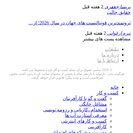
پریسا جعفری
2 هفته قبل
حقایق جالب
ثروتمندترین فوتبالیست های جهان در سال 2026؛ از…
نیره ارغوانی
2 هفته قبل
مشاهده پست های بیشتر
تبلیغات
درباره ما
ارتباط با ما
© 2026 تمامی حقوق برای مجله کسب و کار بازده محفوظ می باشد.
هرگونه نشر ، بازتولید یا بازنشر تمام یا بخشی از محتوای سایت بازده بدون کسب مجوز،
غیرقانونی است و تحت پیگرد قانونی قرار خواهد گرفت.
خانه
کسب و کار
گفت و گو با کارآفرینان
مشاغل خانگی
استخدام ،کاریابی و رزومه نویسی
معرفی استارت آپ ها
کسب و کارهای اینترنتی
کارآفرینی
مدیریت و شبکه های اجتماعی