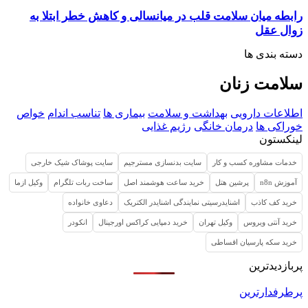
رابطه میان سلامت قلب در میانسالی و کاهش خطر ابتلا به
زوال عقل
دسته بندی ها
سلامت زنان
اطلاعات دارویی
بهداشت و سلامت
بیماری ها
تناسب اندام
خواص
خوراکی ها
درمان خانگی
رژیم غذایی
لینکستون
خدمات مشاوره کسب و کار
سایت بدنسازی مسترجیم
سایت پوشاک شیک خارجی
آموزش n8n
پرشین هتل
خرید ساعت هوشمند اصل
ساخت ربات تلگرام
وکیل ازما
خرید کف کاذب
اشنایدرسیتی نمایندگی اشنایدر الکتریک
دعاوی خانواده
خرید آنتی ویروس
وکیل تهران
خرید دمپایی کراکس اورجینال
انکودر
خرید سکه پارسیان اقساطی
پربازدیدترین
پرطرفدارترین