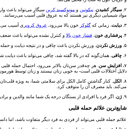
۲.
سیگار کشیدن
.
نیکوتین
و
مونوکسید کربن
سیگار می‌تواند باعث وا
مواد شیمیایی دیگری نیز هستند که به عروق قلبی آسیب می‌رسانند.
۳.
دیابت
. زمانی که
گلوکز
خون بالا می‌رود،
عروق کرونر
ی آسیب می‌بین
۴.
پرفشاری خون
.
فشار خون بالا
و کنترل نشده می‌تواند باعث ضعف ع
۵.
ورزش نکردن
. ورزش نکردن باعث چاقی و در نتیجه دیابت و حمله 
۶.
چاقی
. همان‌گونه که در بالا گفته شد، چاقی می‌تواند باعث دیابت
۷
. افزایش سن
. هر چه‌قدر سن‌تان بالاتر می‌رود، احتمال حمله قلبی
دلایل اختلالات قلبی است- به خوبی زنان نیستند و زنان توسط هورم
۸. ا
لکل
. کنار گذاشتن کامل الکل برای سلامتی شما، به ویژه قلب‌
می‌کند. باید مصرف آن را متوقف کرد.
۹.
ژن
. اگر فرد یا افرادی از بستگان درجه یک شما مانند والدین و برا
شایع‌ترین علائم حمله قلبی
علائم حمله قلبی می‌تواند از فردی به فرد دیگر متفاوت باشد، اما دا