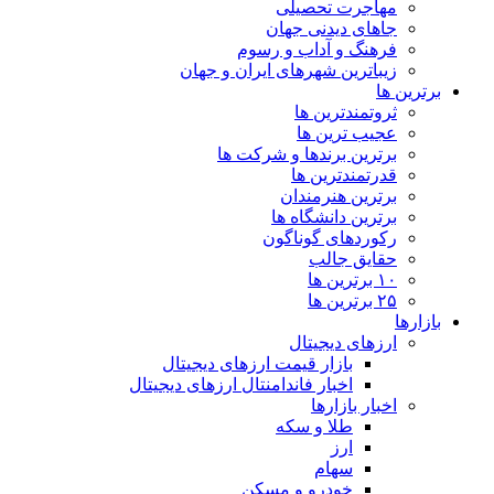
مهاجرت تحصیلی
جاهای دیدنی جهان
فرهنگ و آداب و رسوم
زیباترین شهرهای ایران و جهان
برترین ها
ثروتمندترین ها
عجیب ترین ها
برترین برندها و شرکت ها
قدرتمندترین ها
برترین هنرمندان
برترین دانشگاه ها
رکوردهای گوناگون
حقایق جالب
۱۰ برترین ها
۲۵ برترین ها
بازارها
ارزهای دیجیتال
بازار قیمت ارزهای دیجیتال
اخبار فاندامنتال ارزهای دیجیتال
اخبار بازارها
طلا و سکه
ارز
سهام
خودرو و مسکن