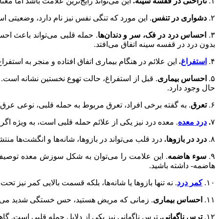
۱.
ناراحتی در قفسه سینه.
این می‌تواند رایج‌ترین علامت باشد اما م
۲.
دشواری در تنفس
. این مورد که تنگی نفس نیز نام دارد، وضعیتی ا
۳.
احساس درد در فک، سر و دندان
ها
. حمله قلبی می‌تواند باعث احس
بدون درد در قفسه سینه اتفاق می‌افتد.
۴.
استفراغ
.
این علائم در هنگام بیماری اتفاق افتاده و منجر به استفرا
۵.
احساس بیماری
. قبل از استفراغ، حالت تهوع نخستین نشانه است. ای
حال وجود دارد.
۶.
تعرق
. به گفته برخی افراد، تعرق مربوط به حمله قلبی، نوعی عر
۷
.
درد معده
. معده درد نیز یکی از علائم حمله قلبی است، به ویژه اگر
۸.
درد در بازوها.
درد قلب می‌تواند در بازوها، شانه‌ها و انگشت‌ها م
۹.
سوء هاضمه
. این علامت را می‌توان به شکل سوزش معده توصیف ک
هاضمه- داشته باشید.
۱۰.
کمر درد
. نه تنها بازوها یا شانه‌ها، بلکه قسمت بالایی کمر نیز ت
۱۱.
احساس بیماری
. زمانی که مریض هستید، حس خستگی شدید می‌کن
۱۲.
ترس ناگهانی.
ترس ناگهانی نیز یکی از دلایل حمله قلبی است. گاهی