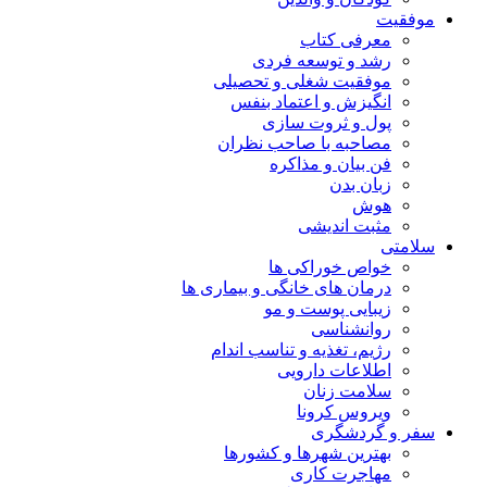
موفقیت
معرفی کتاب
رشد و توسعه فردی
موفقیت شغلی و تحصیلی
انگیزش و اعتماد بنفس
پول و ثروت سازی
مصاحبه با صاحب نظران
فن بیان و مذاکره
زبان بدن
هوش
مثبت اندیشی
سلامتی
خواص خوراکی ها
درمان های خانگی و بیماری ها
زیبایی پوست و مو
روانشناسی
رژیم، تغذیه و تناسب اندام
اطلاعات دارویی
سلامت زنان
ویروس کرونا
سفر و گردشگری
بهترین شهرها و کشورها
مهاجرت کاری