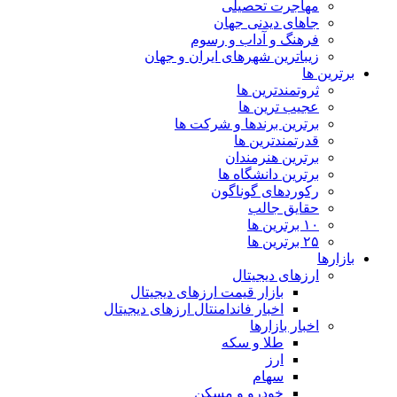
مهاجرت تحصیلی
جاهای دیدنی جهان
فرهنگ و آداب و رسوم
زیباترین شهرهای ایران و جهان
برترین ها
ثروتمندترین ها
عجیب ترین ها
برترین برندها و شرکت ها
قدرتمندترین ها
برترین هنرمندان
برترین دانشگاه ها
رکوردهای گوناگون
حقایق جالب
۱۰ برترین ها
۲۵ برترین ها
بازارها
ارزهای دیجیتال
بازار قیمت ارزهای دیجیتال
اخبار فاندامنتال ارزهای دیجیتال
اخبار بازارها
طلا و سکه
ارز
سهام
خودرو و مسکن