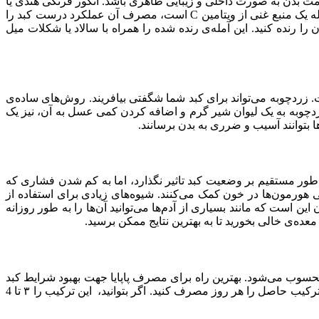
لامت بدن به صورت داخلی و زیبایی ظاهری باشد. انگور فرنگی هندی یا
آمله چنان‌چه معمولا برخی از ما شناخته شده‌است یک ماده‌ی شگفت‌انگیز برای تحت کنترل نگه داشتن آسیب کبدی است. از آن‌جایی که آمله یک منبع غنی از ویتامین C است، مصرف آن عملکرد درست کبد را
 رنده کنید. این آمله‌ی رنده شده را همراه با سالاد یا شکلات میل
زردچوبه می‌تواند برای کبد شما شگفتی بیافریند. روش‌های ساده‌ی
زردچوبه به یک لیوان شیر گرم و اضافه کردن کمی عسل به آن، نیز یک
ا بتوانند آسیب و ضرری به بدن برسانند.
طور مستقیم بر وضعیت کبد تاثیر نگذارد، اما به کم شدن فشاری که
هورمون‌ها در خون کمک می‌کنند. شیوه‌های زیادی برای استفاده از
این است که مانند بسیاری از آدم‌ها می‌توانید آن‌ها را به طور روزانه
معده‌ی خالی بخورید تا به بهترین نتایج ممکن برسید.
سوب می‌شود. بهترین راه برای مصرف پاپایا جهت بهبود شرایط کبد
این است که آب پاپایا را مصرف کنید. دو قاشق غذاخوری از این آب را بردارید و یک یا دو قاشق چایخوری آب لیموی تازه به آن اضافه کنید و ترکیب حاصل را هر روز مصرف کنید. اگر بتوانید، این ترکیب را ۳ تا 4