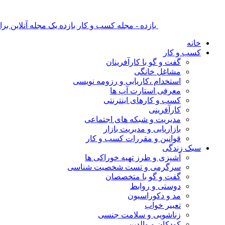
بازده - مجله کسب و کار بازده یک مجله آنلاین ب
خانه
کسب و کار
گفت و گو با کارآفرینان
مشاغل خانگی
استخدام ،کاریابی و رزومه نویسی
معرفی استارت آپ ها
کسب و کارهای اینترنتی
کارآفرینی
مدیریت و شبکه های اجتماعی
بازاریابی و مدیریت بازار
قوانین و مقررات کسب و کار
سبک زندگی
آشپزی و طرز تهیه خوراکی ها
سرگرمی و تست شخصیت شناسی
گفت و گو با متخصصان
دوستی و روابط
مد و دکوراسیون
تعبیر خواب
زناشویی و سلامت جنسی
کودکان و والدین