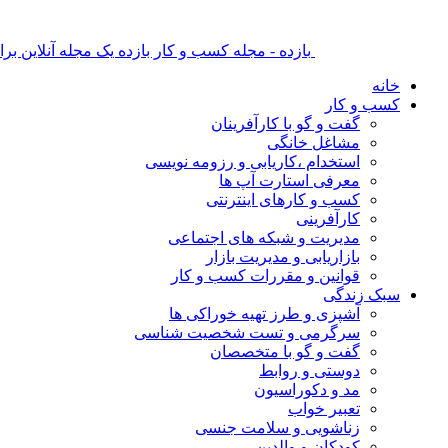
بازده - مجله کسب و کار بازده یک مجله آنلاین ب
خانه
کسب و کار
گفت و گو با کارآفرینان
مشاغل خانگی
استخدام ،کاریابی و رزومه نویسی
معرفی استارت آپ ها
کسب و کارهای اینترنتی
کارآفرینی
مدیریت و شبکه های اجتماعی
بازاریابی و مدیریت بازار
قوانین و مقررات کسب و کار
سبک زندگی
آشپزی و طرز تهیه خوراکی ها
سرگرمی و تست شخصیت شناسی
گفت و گو با متخصصان
دوستی و روابط
مد و دکوراسیون
تعبیر خواب
زناشویی و سلامت جنسی
کودکان و والدین