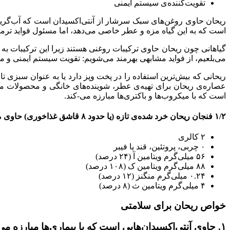
تقویت‌کننده‌ی سیستم ایمنی
ریحان حاوی روغن‌های سبک سرشار از آنتی‌اکسیدان است که آب‌گریز
است که به این گیاه مزه و عطر خاصی می‌دهد، اما مسئول فواید ترمی
گیاهانی چون ریحان حاوی ترکیبات روغنی هستند زیرا این ترکیبات به 
می‌بلعیم، از فواید مشابهی بهر‌مند می‌شویم: تقویت سیستم ایمنی و مح
ریحانی که بیش‌ترین استفاده را در پخت وپز دارد یا به عنوان سبزی تاز
عصاره‌ی ریحان برای تهیه‌ی عطر، شوینده‌های خانگی و محصولات مرا
است که با میکروب‌ها و باکتری‌ها مبارزه می-کند.
۱/۲ فنجان ریحان خرد شده‌ی تازه (یا حدود ۸ قاشق غذاخوری) حاوی مواد زیر است:
۲ کالری
۰ چربی، پروتئین، قند یا فیبر
۵۶ میلی‌گرم ویتامین آ (۲۴ درصد)
۸۸ میلی‌گرم ویتامین ک (۱۰۸ درصد)
۰.۲۴ میلی‌گرم منگنز (۱۲ درصد)
۴ میلی‌گرم ویتامین ث (۸ درصد)
خواص ریحان برای سلامتی
۱. حاوی آنتی‌اکسیدان‌هایی است که با بیماری‌ها مبارزه می‌کنند