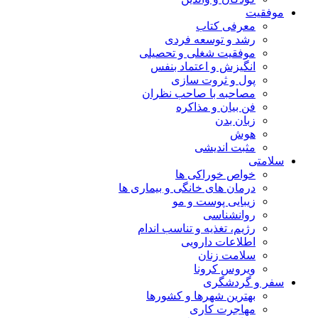
موفقیت
معرفی کتاب
رشد و توسعه فردی
موفقیت شغلی و تحصیلی
انگیزش و اعتماد بنفس
پول و ثروت سازی
مصاحبه با صاحب نظران
فن بیان و مذاکره
زبان بدن
هوش
مثبت اندیشی
سلامتی
خواص خوراکی ها
درمان های خانگی و بیماری ها
زیبایی پوست و مو
روانشناسی
رژیم، تغذیه و تناسب اندام
اطلاعات دارویی
سلامت زنان
ویروس کرونا
سفر و گردشگری
بهترین شهرها و کشورها
مهاجرت کاری