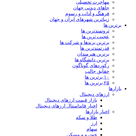
مهاجرت تحصیلی
جاهای دیدنی جهان
فرهنگ و آداب و رسوم
زیباترین شهرهای ایران و جهان
برترین ها
ثروتمندترین ها
عجیب ترین ها
برترین برندها و شرکت ها
قدرتمندترین ها
برترین هنرمندان
برترین دانشگاه ها
رکوردهای گوناگون
حقایق جالب
۱۰ برترین ها
۲۵ برترین ها
بازارها
ارزهای دیجیتال
بازار قیمت ارزهای دیجیتال
اخبار فاندامنتال ارزهای دیجیتال
اخبار بازارها
طلا و سکه
ارز
سهام
خودرو و مسکن