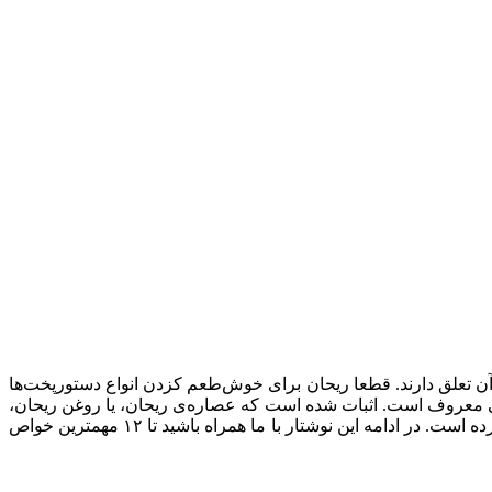
ه آن تعلق دارند. قطعا ریحان برای خوش‌طعم کزدن انواع دستورپخت‌ها
 معروف است. اثبات شده است که عصاره‌ی ریحان، یا روغن ریحان،
می‌تواند به جلوگیری از طیف گسترده‌ای از مشکلات سلامتی کمک کند، و این امر ریحان را به یکی از مهم‌ترین گیاهان دارویی امروز تبدیل کرده است. در ادامه این نوشتار با ما همراه باشید تا ۱۲ مهمترین خواص