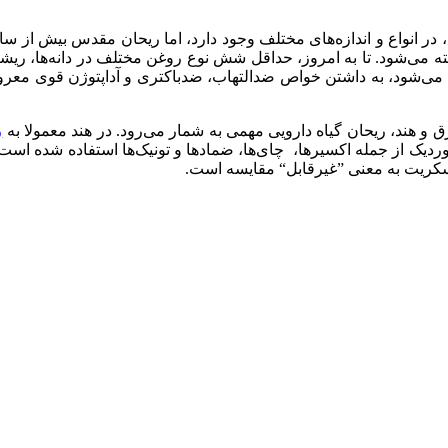
ود دارد؟ گیاه ریحان، در انواع و اندازه‌های مختلف وجود دارد، اما ریحان مقدس
ه می‌شود. تا به امروز، حداقل شش نوع روغن مختلف در دانه‌ها، ری
خته می‌شود، به داشتن خواص ضدالتهاب، ضدباکتری و آداپتوژن قوی معر
 هند، ریحان گیاه دارویی مهمی به شمار می‌رود. در هند معمولا به
ر
هزاران سال در بیش از ۳۰۰ درمان گیاهی آیووردیک از جمله اکسیرها، چای‌ها، ضمادها و تونی
سکریت به معنی ”غیرقابل“ مقایسه است.