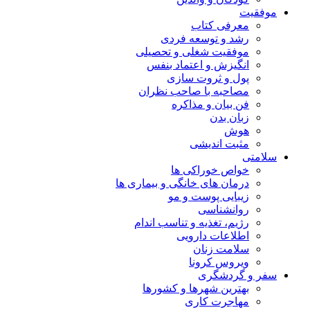
موفقیت
معرفی کتاب
رشد و توسعه فردی
موفقیت شغلی و تحصیلی
انگیزش و اعتماد بنفس
پول و ثروت سازی
مصاحبه با صاحب نظران
فن بیان و مذاکره
زبان بدن
هوش
مثبت اندیشی
سلامتی
خواص خوراکی ها
درمان های خانگی و بیماری ها
زیبایی پوست و مو
روانشناسی
رژیم، تغذیه و تناسب اندام
اطلاعات دارویی
سلامت زنان
ویروس کرونا
سفر و گردشگری
بهترین شهرها و کشورها
مهاجرت کاری