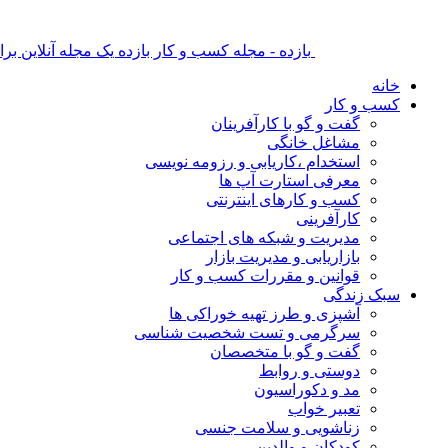
بازده - مجله کسب و کار بازده یک مجله آنلاین ب
خانه
کسب و کار
گفت و گو با کارآفرینان
مشاغل خانگی
استخدام ،کاریابی و رزومه نویسی
معرفی استارت آپ ها
کسب و کارهای اینترنتی
کارآفرینی
مدیریت و شبکه های اجتماعی
بازاریابی و مدیریت بازار
قوانین و مقررات کسب و کار
سبک زندگی
آشپزی و طرز تهیه خوراکی ها
سرگرمی و تست شخصیت شناسی
گفت و گو با متخصصان
دوستی و روابط
مد و دکوراسیون
تعبیر خواب
زناشویی و سلامت جنسی
کودکان و والدین