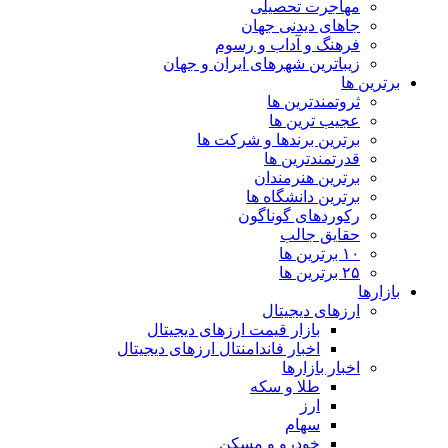
مهاجرت تحصیلی
جاهای دیدنی جهان
فرهنگ و آداب و رسوم
زیباترین شهرهای ایران و جهان
برترین ها
ثروتمندترین ها
عجیب ترین ها
برترین برندها و شرکت ها
قدرتمندترین ها
برترین هنرمندان
برترین دانشگاه ها
رکوردهای گوناگون
حقایق جالب
۱۰ برترین ها
۲۵ برترین ها
بازارها
ارزهای دیجیتال
بازار قیمت ارزهای دیجیتال
اخبار فاندامنتال ارزهای دیجیتال
اخبار بازارها
طلا و سکه
ارز
سهام
خودرو و مسکن