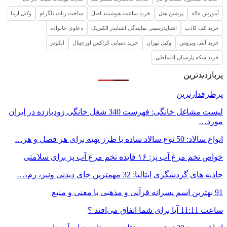
آموزش n8n
پرشین هتل
خرید ساعت هوشمند اصل
ساخت ربات تلگرام
وکیل ازما
خرید کف کاذب
اشنایدرسیتی نمایندگی اشنایدر الکتریک
دعاوی خانواده
خرید آنتی ویروس
وکیل تهران
خرید دمپایی کراکس اورجینال
انکودر
خرید سکه پارسیان اقساطی
پربازدیدترین
پرطرفدارترین
لیست مشاغل خانگی: فهرست 340 شغل خانگی زودبازده در ایران
مورد…
انواع سالاد: 50 نوع سالاد ساده با طرز تهیه برای هر فصل و هر…
خواص تخم مرغ آب پز: ۱۶ فایده تخم مرغ آب پز برای سلامتی
جاذبه های گردشگری ایتالیا: 32 مهمترین جای دیدنی ونیز، رم،…
91 بهترین اسم پسرانه قرآنی و مذهبی با معنی و منبع
ساعت 11:11 آیا برای شما اتفاق می‌افتد ؟