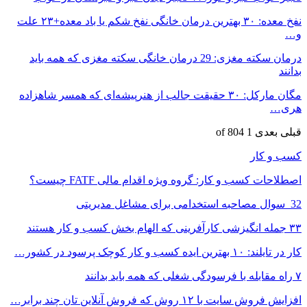
نفخ معده: ۳۰ بهترین درمان خانگی نفخ شکم یا باد معده+۲۳ علت
و…
درمان سکته مغزی: 29 درمان خانگی سکته مغزی که همه باید
بدانند
مگان مارکل: ۳۰ حقیقت جالب از هنرپیشه‌ای که همسر شاهزاده
هری…
قبلی
بعدی
1 of 804
کسب و کار
اصطلاحات کسب و کار: گروه ویژه اقدام مالی FATF چیست؟
‎ 32 سوال مصاحبه استخدامی برای مشاغل مدیریتی
۳۳ جمله انگیزشی کارآفرینی که الهام بخش کسب و کار هستند
کار در تایلند: ۱۰ بهترین ایده کسب و کار کوچک پرسود در کشور…
۷ راه مقابله با فرسودگی شغلی که همه باید بدانند
افزایش فروش سایت با ۱۲ روش که فروش آنلاین تان چند برابر…