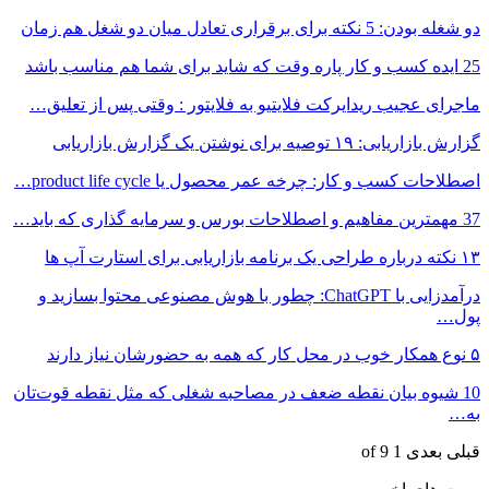
دو شغله بودن: 5 نکته برای برقراری تعادل میان دو شغل هم زمان
25 ایده کسب‌ و کار پاره وقت که شاید برای شما هم مناسب باشد
ماجرای عجیب ریدایرکت فلایتیو به فلایتور : وقتی پس از تعلیق…
گزارش بازاریابی: ۱۹ توصیه برای نوشتن یک گزارش بازاریابی
اصطلاحات کسب و کار: چرخه عمر محصول یا product life cycle…
37 مهمترین مفاهیم و اصطلاحات بورس و سرمایه گذاری که باید…
۱۳ نکته درباره طراحی یک برنامه بازاریابی برای استارت آپ ها
درآمدزایی با ChatGPT: چطور با هوش مصنوعی محتوا بسازید و
پول…
۵ نوع همکار خوب در محل کار که همه به حضورشان نیاز دارند
10 شیوه بیان نقطه ضعف در مصاحبه شغلی که مثل نقطه قوت‌تان
به…
قبلی
بعدی
1 of 9