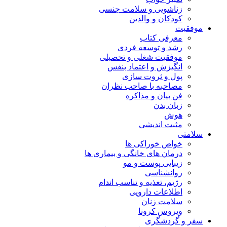
زناشویی و سلامت جنسی
کودکان و والدین
موفقیت
معرفی کتاب
رشد و توسعه فردی
موفقیت شغلی و تحصیلی
انگیزش و اعتماد بنفس
پول و ثروت سازی
مصاحبه با صاحب نظران
فن بیان و مذاکره
زبان بدن
هوش
مثبت اندیشی
سلامتی
خواص خوراکی ها
درمان های خانگی و بیماری ها
زیبایی پوست و مو
روانشناسی
رژیم، تغذیه و تناسب اندام
اطلاعات دارویی
سلامت زنان
ویروس کرونا
سفر و گردشگری