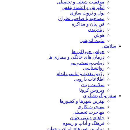
موفقیت شغلی و تحصیلی
انگیزش و اعتماد بنفس
پول و ثروت سازی
مصاحبه با صاحب نظران
فن بیان و مذاکره
زبان بدن
هوش
مثبت اندیشی
سلامتی
خواص خوراکی ها
درمان های خانگی و بیماری ها
زیبایی پوست و مو
روانشناسی
رژیم، تغذیه و تناسب اندام
اطلاعات دارویی
سلامت زنان
ویروس کرونا
سفر و گردشگری
بهترین شهرها و کشورها
مهاجرت کاری
مهاجرت تحصیلی
جاهای دیدنی جهان
فرهنگ و آداب و رسوم
زیباترین شهرهای ایران و جهان