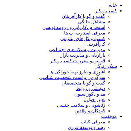
خانه
کسب و کار
گفت و گو با کارآفرینان
مشاغل خانگی
استخدام ،کاریابی و رزومه نویسی
معرفی استارت آپ ها
کسب و کارهای اینترنتی
کارآفرینی
مدیریت و شبکه های اجتماعی
بازاریابی و مدیریت بازار
قوانین و مقررات کسب و کار
سبک زندگی
آشپزی و طرز تهیه خوراکی ها
سرگرمی و تست شخصیت شناسی
گفت و گو با متخصصان
دوستی و روابط
مد و دکوراسیون
تعبیر خواب
زناشویی و سلامت جنسی
کودکان و والدین
موفقیت
معرفی کتاب
رشد و توسعه فردی