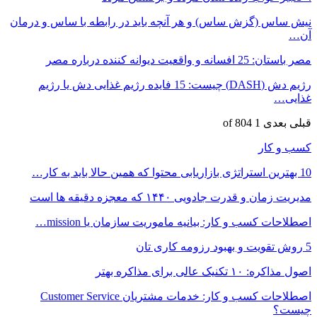
نیش ساس (گزش ساس) و هر آنچه باید در رابطه با ساس و درمان
آن…
مصر باستان: 25 افسانه و واقعیت دیوانه کننده درباره مصر
رژیم دش (DASH) چیست: 15 فایده رژیم غذایی دش یا رژیم
غذایی…
قبلی
بعدی
1 of 804
کسب و کار
10 بهترین استراتژی بازاریابی محتوا که همین حالا باید به کار…
مدیریت زمان و قدرت جادویی ۱۴۴۰ که معجزه دقیقه ها است
اصطلاحات کسب و کار: بیانیه ماموریت سازمان یا mission…
5 روش تقویت و بهبود رزومه کاری تان
اصول مذاکره: ۱۰ تکنیک عالی برای مذاکره بهتر
اصطلاحات کسب و کار: خدمات مشتریان Customer Service
چیست؟