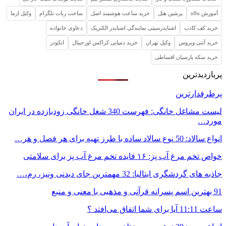
آموزش n8n
پرشین هتل
خرید ساعت هوشمند اصل
ساخت ربات تلگرام
وکیل ازما
خرید کف کاذب
اشنایدرسیتی نمایندگی اشنایدر الکتریک
دعاوی خانواده
خرید آنتی ویروس
وکیل تهران
خرید دمپایی کراکس اورجینال
انکودر
خرید سکه پارسیان اقساطی
پربازدیدترین
پرطرفدارترین
لیست مشاغل خانگی: فهرست 340 شغل خانگی زودبازده در ایران
مورد…
انواع سالاد: 50 نوع سالاد ساده با طرز تهیه برای هر فصل و هر…
خواص تخم مرغ آب پز: ۱۶ فایده تخم مرغ آب پز برای سلامتی
جاذبه های گردشگری ایتالیا: 32 مهمترین جای دیدنی ونیز، رم،…
91 بهترین اسم پسرانه قرآنی و مذهبی با معنی و منبع
ساعت 11:11 آیا برای شما اتفاق می‌افتد ؟