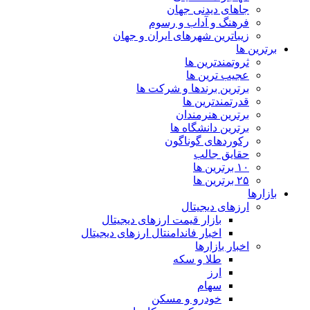
جاهای دیدنی جهان
فرهنگ و آداب و رسوم
زیباترین شهرهای ایران و جهان
برترین ها
ثروتمندترین ها
عجیب ترین ها
برترین برندها و شرکت ها
قدرتمندترین ها
برترین هنرمندان
برترین دانشگاه ها
رکوردهای گوناگون
حقایق جالب
۱۰ برترین ها
۲۵ برترین ها
بازارها
ارزهای دیجیتال
بازار قیمت ارزهای دیجیتال
اخبار فاندامنتال ارزهای دیجیتال
اخبار بازارها
طلا و سکه
ارز
سهام
خودرو و مسکن