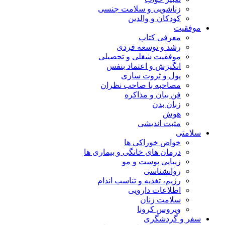
زناشویی و سلامت جنسی
کودکان و والدین
موفقیت
معرفی کتاب
رشد و توسعه فردی
موفقیت شغلی و تحصیلی
انگیزش و اعتماد بنفس
پول و ثروت سازی
مصاحبه با صاحب نظران
فن بیان و مذاکره
زبان بدن
هوش
مثبت اندیشی
سلامتی
خواص خوراکی ها
درمان های خانگی و بیماری ها
زیبایی پوست و مو
روانشناسی
رژیم، تغذیه و تناسب اندام
اطلاعات دارویی
سلامت زنان
ویروس کرونا
سفر و گردشگری