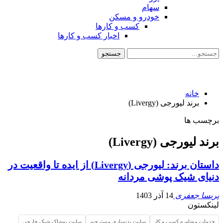
سهام
خودرو و مسکن
کسب و کارها
اخبار کسب و کارها
خانه
برند لیورجی (Livergy)
برچسب ها
برند لیورجی (Livergy)
داستان برند: لیورجی (Livergy) از ایده تا واقعیت در
دنیای شیک پوشی مردانه
پریسا جعفری
14 آذر 1403
لینکستون
خدمات مشاوره کسب و کار
سایت بدنسازی مسترجیم
سایت پوشاک شیک خارجی