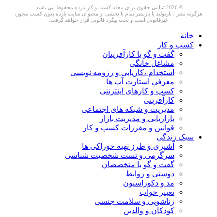
© 2026 تمامی حقوق برای مجله کسب و کار بازده محفوظ می باشد.
هرگونه نشر ، بازتولید یا بازنشر تمام یا بخشی از محتوای سایت بازده بدون کسب مجوز،
غیرقانونی است و تحت پیگرد قانونی قرار خواهد گرفت.
خانه
کسب و کار
گفت و گو با کارآفرینان
مشاغل خانگی
استخدام ،کاریابی و رزومه نویسی
معرفی استارت آپ ها
کسب و کارهای اینترنتی
کارآفرینی
مدیریت و شبکه های اجتماعی
بازاریابی و مدیریت بازار
قوانین و مقررات کسب و کار
سبک زندگی
آشپزی و طرز تهیه خوراکی ها
سرگرمی و تست شخصیت شناسی
گفت و گو با متخصصان
دوستی و روابط
مد و دکوراسیون
تعبیر خواب
زناشویی و سلامت جنسی
کودکان و والدین