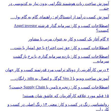
آموزش ساخت ربات هوشمند تلگرامی بدون نیاز به کدنویسی در
چند…
آموزش کسب درآمد از اینستاگرام : راهنمای گام به گام پول…
اصطلاحات کسب و کار: سرمایه گذار فرشته Angel investor
کیست؟
۷ گام آغاز یک کسب و کار به عنوان مربی یا مشاور
اصطلاحات کسب و کار: حق ثبت اختراع یا حق امتیاز یا پتنت…
اصطلاحات کسب و کار: بازده سرمایه گذاری یا نرخ بازگشت
سرمایه…
۴ درس کارآفرینی از دونالد ترامپ مرد قدرتمند کسب و کار جهان
آموزش ساخت ویدیو با Veo 3 گوگل و اتصال به n8n: رایگان،…
اصطلاحات کسب و کار: زنجیره تامین یا Supply Chain چیست؟
۱۵ فیلم مورد علاقه کارآفرینان که عاشق شان هستند!
روانشناسی رنگ در کسب و کار: معنی ۱۴ رنگ اصلی در کسب و
کار را…