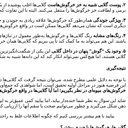
۲
.
پوست گلابی شبیه به خز خرگوش‌هاست
گلابی‌ها اغلب پوشیده از ی
نرمی و لطافت خز خرگوش‌ها را منتقل می‌کنند. البته با این تفاوت که
۳
.
ویژگی جوندگی
همان‌طور که خرگوش‌ها علاقه زیادی به جویدن و خور
دیگری است که نشان می‌دهد گلابی‌ها ممکن است در واقع خرگوش‌های 
۴
.
رنگ‌های مشابه
رنگ گلابی‌ها و خرگوش‌ها به‌طور معمول در تناژها
باشند. این هم می‌تواند به ما کمک کند تا پی ببریم که گلابی‌ها همان خ
۵
.
وجود یک “گوش” پنهان در داخل گلابی
این یکی از شگفت‌انگیزترین 
گلابی هستند، اما هیچ‌کس نمی‌تواند انکار کند که این دانه‌ها شبیه 
نتیجه‌گیری
با توجه به دلایل علمی مطرح شده، می‌توان نتیجه گرفت که گلابی‌ها 
این فرضیه هنوز در مراحل اولیه تحقیق است، اما شواهدی که جمع‌آوری 
خرگوش‌های میوه‌ای در نظر بگیریم!
اما آیا گلابی‌ها در واقع خرگوش
شاید این سوال به نظر شما خنده‌دار بیاید، اما بیایید کمی عمیق‌تر به 
ذهن شکل می‌گیرند و چطور می‌توانیم صحت یا سقم آنها را ارزیابی کن
بیایید با هم بیشتر بررسی کنیم که چگونه اطلاعات غلط به راح
گلابی‌ها، خرگوش‌ها یا چیزی بیشتر؟