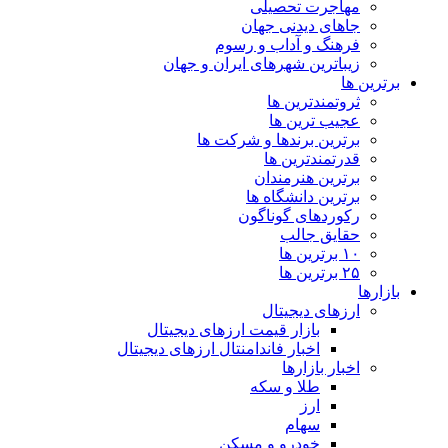
مهاجرت تحصیلی
جاهای دیدنی جهان
فرهنگ و آداب و رسوم
زیباترین شهرهای ایران و جهان
برترین ها
ثروتمندترین ها
عجیب ترین ها
برترین برندها و شرکت ها
قدرتمندترین ها
برترین هنرمندان
برترین دانشگاه ها
رکوردهای گوناگون
حقایق جالب
۱۰ برترین ها
۲۵ برترین ها
بازارها
ارزهای دیجیتال
بازار قیمت ارزهای دیجیتال
اخبار فاندامنتال ارزهای دیجیتال
اخبار بازارها
طلا و سکه
ارز
سهام
خودرو و مسکن