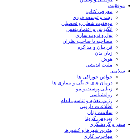
موفقیت
معرفی کتاب
رشد و توسعه فردی
موفقیت شغلی و تحصیلی
انگیزش و اعتماد بنفس
پول و ثروت سازی
مصاحبه با صاحب نظران
فن بیان و مذاکره
زبان بدن
هوش
مثبت اندیشی
سلامتی
خواص خوراکی ها
درمان های خانگی و بیماری ها
زیبایی پوست و مو
روانشناسی
رژیم، تغذیه و تناسب اندام
اطلاعات دارویی
سلامت زنان
ویروس کرونا
سفر و گردشگری
بهترین شهرها و کشورها
مهاجرت کاری