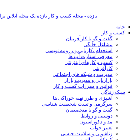
بازده - مجله کسب و کار بازده یک مجله آنلاین ب
خانه
کسب و کار
گفت و گو با کارآفرینان
مشاغل خانگی
استخدام ،کاریابی و رزومه نویسی
معرفی استارت آپ ها
کسب و کارهای اینترنتی
کارآفرینی
مدیریت و شبکه های اجتماعی
بازاریابی و مدیریت بازار
قوانین و مقررات کسب و کار
سبک زندگی
آشپزی و طرز تهیه خوراکی ها
سرگرمی و تست شخصیت شناسی
گفت و گو با متخصصان
دوستی و روابط
مد و دکوراسیون
تعبیر خواب
زناشویی و سلامت جنسی
کودکان و والدین