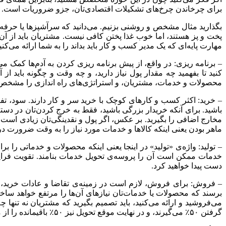
برای چرخاندن چرخ‌های تشکیلات اقتصادی‌تان، جزو ضروریات است.
بگذارید مثال مشخص و روشنی بزنیم. می‌دانید که سرآشپزها یا حرفه‌ای‌
پخت و پز هستند، اما خوب غذا پختن کافی نیست. مشتریان باید از آن غذ
مهارت پایه‌ای که یک مدیر کسب و کار باید بداند را به شما ارائه می‌کنی
– برنامه ریزی: در واقع، از پیش برنامه ریزی کردن به آدم‌ها کمک م
کنید تا بفهمید چه مقدار پول نیاز دارید، و چه وقت و چگونه باید از 
محصولات و خدمات، مشتریان، و استراتژی‌های راه اندازی را مشخص 
– خرید: اکثر کسب و کارهای کوچک با خرید سر و کار دارند. سود، ت
باشید. برای آنکه خریدار بزرگی باشید، فقط به خرج کردن‌تان در دست
مخارج اضافی را بگیرید. بر عکس، اگر پول و نقدینگی‌تان زیادی است، 
ماهر بودن یعنی اینکه کالاها و خدمات مورد نیاز را به وقت ضرورت در
– تولید: واژه‌ی «تولید» در اینجا یعنی اینکه محصولات و خدماتی را برا
خدمات ممکن است آن را پروسه‌ی تحویل خدمات بنامند. تقویت فرایند
دست پیدا خواهید کرد.
– فروش: برای فروش، لازم است در زمینه‌ی تقاضا و عادات خرید، درک
برسند که محصولات یا خدمات‌تان نیازهای آن‌ها را مرتفع خواهد ساخ
می‌فروشید و ارائه می‌کنید، باید تصمیم بگیرید که مشتریان نه تنها
گرفتن ۵۰٪ می‌گیرند، و در نهایت موقع تحویل نیز ۵۰٪ باقیمانده را از مشتری می‌گیرند.