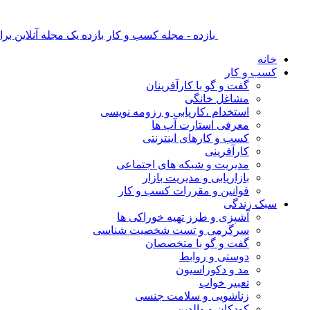
بازده - مجله کسب و کار بازده یک مجله آنلاین ب
خانه
کسب و کار
گفت و گو با کارآفرینان
مشاغل خانگی
استخدام ،کاریابی و رزومه نویسی
معرفی استارت آپ ها
کسب و کارهای اینترنتی
کارآفرینی
مدیریت و شبکه های اجتماعی
بازاریابی و مدیریت بازار
قوانین و مقررات کسب و کار
سبک زندگی
آشپزی و طرز تهیه خوراکی ها
سرگرمی و تست شخصیت شناسی
گفت و گو با متخصصان
دوستی و روابط
مد و دکوراسیون
تعبیر خواب
زناشویی و سلامت جنسی
کودکان و والدین