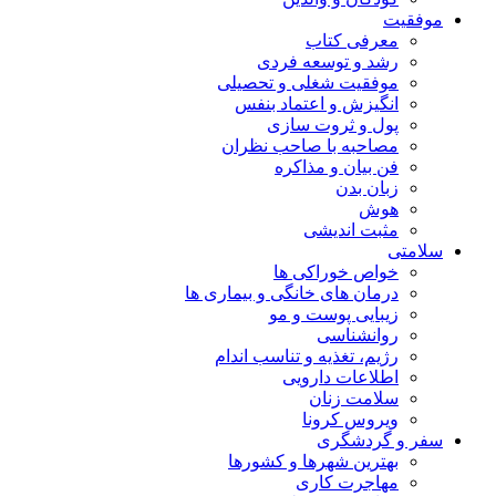
موفقیت
معرفی کتاب
رشد و توسعه فردی
موفقیت شغلی و تحصیلی
انگیزش و اعتماد بنفس
پول و ثروت سازی
مصاحبه با صاحب نظران
فن بیان و مذاکره
زبان بدن
هوش
مثبت اندیشی
سلامتی
خواص خوراکی ها
درمان های خانگی و بیماری ها
زیبایی پوست و مو
روانشناسی
رژیم، تغذیه و تناسب اندام
اطلاعات دارویی
سلامت زنان
ویروس کرونا
سفر و گردشگری
بهترین شهرها و کشورها
مهاجرت کاری