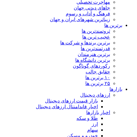
مهاجرت تحصیلی
جاهای دیدنی جهان
فرهنگ و آداب و رسوم
زیباترین شهرهای ایران و جهان
برترین ها
ثروتمندترین ها
عجیب ترین ها
برترین برندها و شرکت ها
قدرتمندترین ها
برترین هنرمندان
برترین دانشگاه ها
رکوردهای گوناگون
حقایق جالب
۱۰ برترین ها
۲۵ برترین ها
بازارها
ارزهای دیجیتال
بازار قیمت ارزهای دیجیتال
اخبار فاندامنتال ارزهای دیجیتال
اخبار بازارها
طلا و سکه
ارز
سهام
خودرو و مسکن