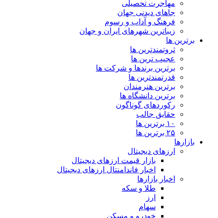
مهاجرت تحصیلی
جاهای دیدنی جهان
فرهنگ و آداب و رسوم
زیباترین شهرهای ایران و جهان
برترین ها
ثروتمندترین ها
عجیب ترین ها
برترین برندها و شرکت ها
قدرتمندترین ها
برترین هنرمندان
برترین دانشگاه ها
رکوردهای گوناگون
حقایق جالب
۱۰ برترین ها
۲۵ برترین ها
بازارها
ارزهای دیجیتال
بازار قیمت ارزهای دیجیتال
اخبار فاندامنتال ارزهای دیجیتال
اخبار بازارها
طلا و سکه
ارز
سهام
خودرو و مسکن