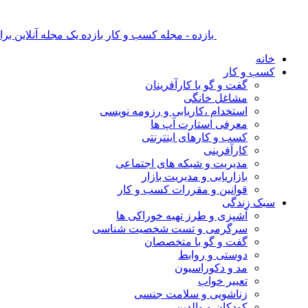
بازده - مجله کسب و کار بازده یک مجله آنلاین ب
خانه
کسب و کار
گفت و گو با کارآفرینان
مشاغل خانگی
استخدام ،کاریابی و رزومه نویسی
معرفی استارت آپ ها
کسب و کارهای اینترنتی
کارآفرینی
مدیریت و شبکه های اجتماعی
بازاریابی و مدیریت بازار
قوانین و مقررات کسب و کار
سبک زندگی
آشپزی و طرز تهیه خوراکی ها
سرگرمی و تست شخصیت شناسی
گفت و گو با متخصصان
دوستی و روابط
مد و دکوراسیون
تعبیر خواب
زناشویی و سلامت جنسی
کودکان و والدین