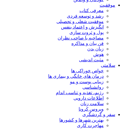
موفقیت
معرفی کتاب
رشد و توسعه فردی
موفقیت شغلی و تحصیلی
انگیزش و اعتماد بنفس
پول و ثروت سازی
مصاحبه با صاحب نظران
فن بیان و مذاکره
زبان بدن
هوش
مثبت اندیشی
سلامتی
خواص خوراکی ها
درمان های خانگی و بیماری ها
زیبایی پوست و مو
روانشناسی
رژیم، تغذیه و تناسب اندام
اطلاعات دارویی
سلامت زنان
ویروس کرونا
سفر و گردشگری
بهترین شهرها و کشورها
مهاجرت کاری