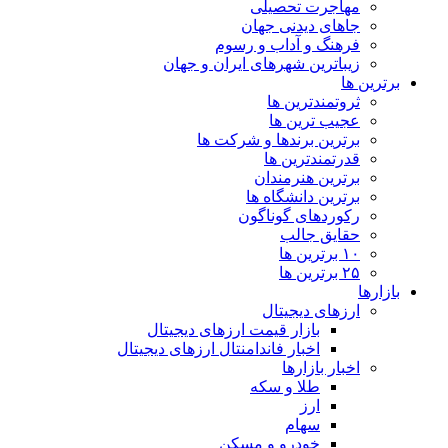
مهاجرت تحصیلی
جاهای دیدنی جهان
فرهنگ و آداب و رسوم
زیباترین شهرهای ایران و جهان
برترین ها
ثروتمندترین ها
عجیب ترین ها
برترین برندها و شرکت ها
قدرتمندترین ها
برترین هنرمندان
برترین دانشگاه ها
رکوردهای گوناگون
حقایق جالب
۱۰ برترین ها
۲۵ برترین ها
بازارها
ارزهای دیجیتال
بازار قیمت ارزهای دیجیتال
اخبار فاندامنتال ارزهای دیجیتال
اخبار بازارها
طلا و سکه
ارز
سهام
خودرو و مسکن