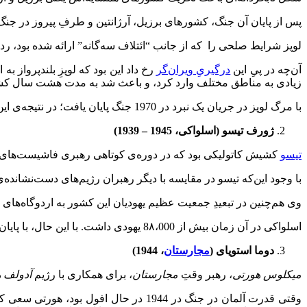
پس از پایان آن جنگ، کشورهای برزیل، آرژانتین و طرفِ پیروز در جنگ
لوپز شرایط صلحی را که از جانب “ائتلاف سه‌گانه” ارائه شده بود، رد ک
آن‌چه در پیِ این
درگیریِ ویران‌گر
رخ داد این بود که لوپزِ بلندپرواز ب
زیادی به مناطق مختلف وارد کرد، و باعث شد به مدت هشت سال کش
با مرگ لوپز در جریان یک نبرد در 1970 جنگ پایان یافت؛ در نتیجه‌ی این جنگ، جمعیت پاراگوئه از تقریبا 525،000 نفر به 221،000 نفر کاهش یافت، و در کل این کشور تنها 29،000 مردِ بالای 15 سال زنده ماندند.
ژورف تیسو (اسلواکی، 1945
–
1939)
تیسو
کشیش کاتولیکی بود که در دوره‌ی کوتاهی رهبری فاشیست‌های
با وجود این‌که تیسو در مقایسه با دیگر رهبران رژیم‌های دست‌نشانده‌ی نازی‌ها، اع
وی هم‌چنین در تبعیدِ جمعیت عظیم یهودیان این کشور به اردوگاه‌های کا
اسلواکی در آن زمان بیش از 8۸،000 یهودی داشت. با این حال،‌ با پایان جنگ، نزدیک به 5000 یهودی در این کشور باقی ماندند.
دوما استویای (
مجارستان
، 1944)
میکلوس هورتی
، رهبر وقتِ
مجارستان
، برای همکاری با رژیم
آدولف ه
وقتی قدرت آلمان در جنگ در 1944 در حال