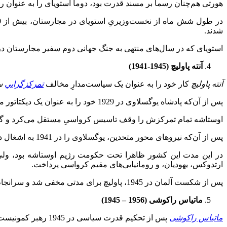
هورتی هم‌چنان رسما بر مسند قدرت بود، دوما استویای را به عنوان 
شدند.
استویای که در سال‌های منتهی به جنگ جهانی دوم سفیر مجارستان در آلمان نازی بو
آنته پاولیچ (1945-1941)
آنته پاولیچ
کار خود را به عنوان یک سیاست‌مدارِ مخالف
تمرکزگرایی
ِ 
پس از آن‌که پادشاه یوگسلاوی در 1929 خود را به عنوان یک دیکتاتور معرفی کرد، پاولیچ برای سازمان‌دهی یک جنبش ملی‌گرایی افراطی به نام
اوستاشه تمام تمرکزش را وقف تاسیس کرواسیِ مستقل می‌کرد و گاه
پس از آن‌که نیروهای محور متحدین، یوگسلاوی را در 1941 به اشغال درآورند، پاولیچ به عنوان رئیس دولت مستقل کرواسی (NDH) قدرت را به دست گرفت.
در این مدت این کشور ظاهرا تحت حکومت رژیم اوستاشه بود، ولی د
ارتدوکس، یهودیان، و رومانیایی‌های مقیم کرواسی پرداخت.
پس از شکست آلمان در 1945، پاولیچ برای مدتی مخفی شد و سرانجام به آرژانتین گریخت. وی در 1959 در اسپانیا درگذشت.
ماتیاس راکوشی (1956
–
1945)
ماتیاس راکوشی
پس از تحکیم قدرت سیاسی در 1945 رهبر کمونیست مجارستان شد.