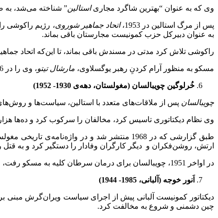
وی که به عنوان “بهترین شاگرد مجاری
استالین
” شناخته می‌شد، به 
پس از مرگ استالین در 1953،
اتحاد جماهیر شوروی
،‌ رژیم راکوشی ر
به عنوان دبیرکل حزب کمونیست مجارستان باقی بماند.
راکوشی تلاش کرد مدتی در مسندش باقی بماند، تا این‌که اتحاد جما
مسکو به منظور آرام کردنِ رهبر یوگسلاوی،
مارشال تیتو
، وی را در 1956 از کارش عزل کرد.
خُرلوگین چویبالسان (مغولستان، دهه‌ی 1930- 1952)
چویبالسان
پس از ملاقات‌های متعدد با استالین، سیاست‌ها و روش‌های 
وی نظام دیکتاتوری تاسیس کرد،‌ مخالفان را سرکوب کرد و ده‌ها هزار آ
ارتش، روشن‌فکران و دیگر کارگران وفادار را دستگیر کرد و به قتل ر
در اواخر 1951، چویبالسان برای درمان سرطان کلیه به مسکو رفت، و پس از یک سال درگذشت.
اَنور خوجه (آلبانی، 1985- 1944)
دیکتاتور کمونیست آلبانی پیش از اجرای سیاست ویران‌گرش مبنی بر 
چین دشمنی و شروع به مخالفت کرد.