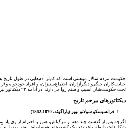
حکومت مردم سالار موهبتی است که کم‌تر آدم‌هایی در طول تاریخ بشریت ا
جنایت‌کاران جنگی، دیگرآزاران، اجتماع‌ستیزان، و افراد خودخواه و
از 
تحت حکومت‌شان آسیب و ستم روا می‌دارند. در ادامه ۲۲ دیکتاتور بیرحم را معرفی میکنیم که احتمالا تاکنون نام‌شان را نشنیده‌اید.
دیکتاتورهای بیرحم تاریخ
فرانسیسکو سولانو لوپز (پاراگوئه، 1870-1862)
اگرچه پس از گذشتِ چند دهه از مرگ‌اش، هنوز با احترام از وی یاد م
شکل نابخردانه‌ای باعث تحریک کشورهای همسایه‌اش یعنی برزیل و آرژ