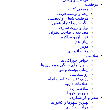
موفقیت
معرفی کتاب
رشد و توسعه فردی
موفقیت شغلی و تحصیلی
انگیزش و اعتماد بنفس
پول و ثروت سازی
مصاحبه با صاحب نظران
فن بیان و مذاکره
زبان بدن
هوش
مثبت اندیشی
سلامتی
خواص خوراکی ها
درمان های خانگی و بیماری ها
زیبایی پوست و مو
روانشناسی
رژیم، تغذیه و تناسب اندام
اطلاعات دارویی
سلامت زنان
ویروس کرونا
سفر و گردشگری
بهترین شهرها و کشورها
مهاجرت کاری