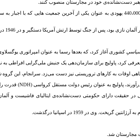
رهبر دست‌نشانده‌ی خود در مجارستان منصوب کنند.
در طول شش ماه از نخست‌وزیریِ استویای در مجارستان، بیش از 440،000 یهودی به عنوان یکی از 
د، پس از جنگ توسط ارتش آمریکا دستگیر و در 1946 در مجارستان اعدام شد.
سیاسیِ
کشوری آغاز کرد، که بعدها رسما به عنوان امپراتوری یوگسلاو
ی اوقات به کارهای تروریستی نیز دست می‌زد. سرانجام، این گروه
ش
ر حقیقت دارای حکومتی دست‌نشانده‌ی ایتالیای فاشیست و آلمان نا