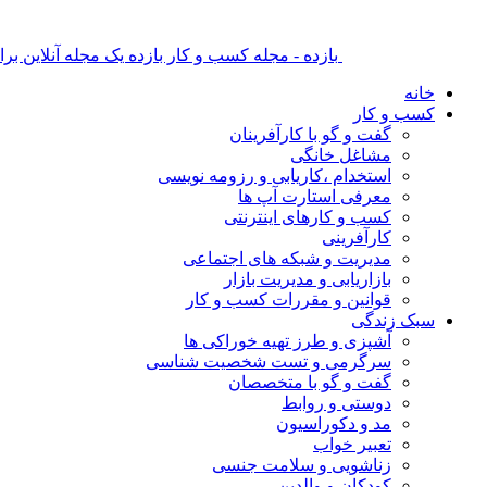
بازده - مجله کسب و کار بازده یک مجله آنلاین ب
خانه
کسب و کار
گفت و گو با کارآفرینان
مشاغل خانگی
استخدام ،کاریابی و رزومه نویسی
معرفی استارت آپ ها
کسب و کارهای اینترنتی
کارآفرینی
مدیریت و شبکه های اجتماعی
بازاریابی و مدیریت بازار
قوانین و مقررات کسب و کار
سبک زندگی
آشپزی و طرز تهیه خوراکی ها
سرگرمی و تست شخصیت شناسی
گفت و گو با متخصصان
دوستی و روابط
مد و دکوراسیون
تعبیر خواب
زناشویی و سلامت جنسی
کودکان و والدین