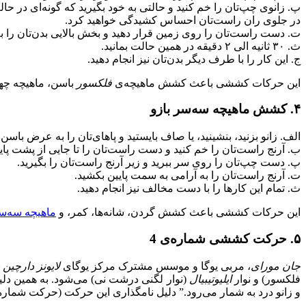
پ. زانوی چپ‌تان را خم کنید و حالتی به خود بگیرید که گونه‌ای در ح
در جلوی ران راست‌تان احساس کشیدگی خواهید کرد.
ت. دست راست‌تان را روی زمین قرار دهید و بخش بالایی بدن‌تان ر
ث. ۳۰ ثانیه الی ۲ دقیقه در همین حالت بمانید.
ج. این کار را با طرف دیگر بدن‌تان نیز انجام دهید.
این حرکات کششی باعث کشش ماهیچه‌ی
فلکسور
باسن، ماهیچه چه
۴. کشش ماهیچه سه‌سر بازو
الف. زانو بزنید، بنشینید، یا صاف بایستید و پاهای‌تان را به عرض باسن ب
ب. آرنج راست‌تان را خم کنید و دست راست‌تان را تا جایی از پشت پایی
پ. دست چپ‌تان را روی سر ببرید و زیر آرنج راست‌تان را بگیرید.
ت. آرنج راست‌تان را به آرامی به سمت پایین بکشید.
ث. تمام این کارها را با دست‌ مخالف نیز انجام دهید.
این حرکات کششی باعث کشش گردن، شانه‌ها، کمر، و
ماهیچه سه‌سر
۵. حرکت کششی شماره‌ی 4
جان مورای
، مربی یوگا و موسس مشترک مرکز یوگای
لایونز دارچین 
فلکسور) و نوار
ایلیوتیبیال
(نوار لگنی درشت نی) می‌شود. به همین دلیل
و زانو درد به شمار می‌رود.‌”‌ دلیل نامگذاری این حرکت (حرکت شماره‌ی 4) این است که بدن شکل عدد ۴ انگلیسی به خود می‌