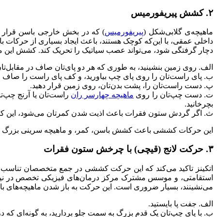
۲. کشش پیریفورمیس
ماهیچه‌ی گلابی‌شکل (
پیریفورمیس
) که در بخش خارجی باسن قرار د
داخلی عمقی، ‌با این‌که کوچک هستند، باعث ایجاد بسیاری از حرکات با
دچار گرفتگی شود، می‌تواند عصب سیاتیک را تحریک کند. کشش این ماهیچ
الف. روی زمین بنشینید، به طوری که هر دو پای‌تان صاف در مقابل‌تان 
ب. پای راست‌تان را روی پای چپ بیاورید، و کف پای راست را صاف ر
پ. دست راست‌تان را، پشت بدن‌تان، روی زمین قرار دهید.
ت. دست چپ‌تان را روی
ماهیچه چهارسر ران
راست‌تان یا آرنج چپ‌ت
بچرخانید.
ث. اگر گردش ستون فقرات باعث اذیت شدن کمرتان می‌شود، این کار 
این حرکات کششی باعث کشش باسن، کمر، و ماهیچه سرینی بزرگ م
۳. حرکت لانج (قیچی) با چرخش ستون فقرات
اتکینز تاکید می‌کند که این حرکت کششی در جمع متخصصان تناسب
استقامتی، و موسس مشترک مرکز درمان‌های فیزیکی تخصص در نیویو
می‌نشینند، بسیار ضروری است. این حرکت به باز شدن ماهیچه‌های با
الف. جفت پا بایستید.
ب. با پای چپ‌تان یک قدم بزرگ به سمت جلو بردارید، به گونه‌ای که در