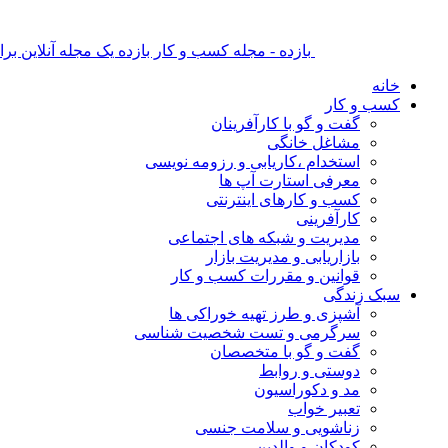
بازده - مجله کسب و کار بازده یک مجله آنلاین ب
خانه
کسب و کار
گفت و گو با کارآفرینان
مشاغل خانگی
استخدام ،کاریابی و رزومه نویسی
معرفی استارت آپ ها
کسب و کارهای اینترنتی
کارآفرینی
مدیریت و شبکه های اجتماعی
بازاریابی و مدیریت بازار
قوانین و مقررات کسب و کار
سبک زندگی
آشپزی و طرز تهیه خوراکی ها
سرگرمی و تست شخصیت شناسی
گفت و گو با متخصصان
دوستی و روابط
مد و دکوراسیون
تعبیر خواب
زناشویی و سلامت جنسی
کودکان و والدین