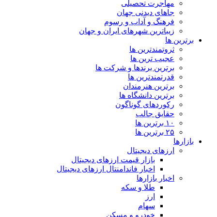
مهاجرت تحصیلی
جاهای دیدنی جهان
فرهنگ و آداب و رسوم
زیباترین شهرهای ایران و جهان
برترین ها
ثروتمندترین ها
عجیب ترین ها
برترین برندها و شرکت ها
قدرتمندترین ها
برترین هنرمندان
برترین دانشگاه ها
رکوردهای گوناگون
حقایق جالب
۱۰ برترین ها
۲۵ برترین ها
بازارها
ارزهای دیجیتال
بازار قیمت ارزهای دیجیتال
اخبار فاندامنتال ارزهای دیجیتال
اخبار بازارها
طلا و سکه
ارز
سهام
خودرو و مسکن