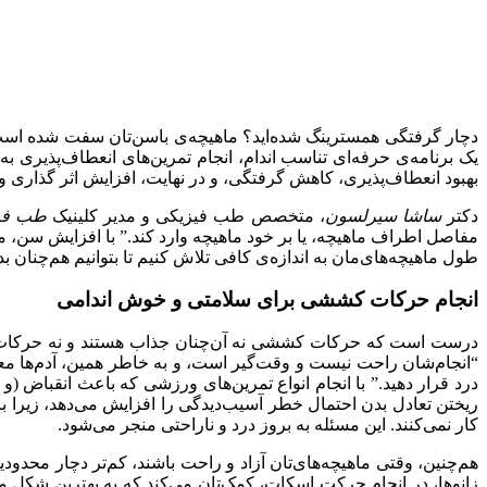
دچار گرفتگی همسترینگ شده‌اید؟ ماهیچه‌ی باسن‌تان سفت شده اس
یک برنامه‌ی حرفه‌ای تناسب اندام، انجام تمرین‌های انعطاف‌پذیری به 
بهبود انعطاف‌پذیری، کاهش گرفتگی، و در نهایت، افزایش اثر گذاری و
دکتر
ساشا سیرلسون
، متخصص طب فیزیکی و مدیر کلینیک
طب فیز
مفاصل اطراف ماهیچه، یا بر خود ماهیچه وارد کند.‌”‌ با افزایش سن، م
طول ماهیچه‌های‌مان به اندازه‌ی کافی تلاش کنیم تا بتوانیم هم‌چنان بدون
انجام حرکات کششی برای سلامتی و خوش اندامی
درست است که حرکات کششی نه آن‌چنان جذاب هستند و نه حرکات سخت
“‌انجام‌شان راحت نیست و وقت‌گیر است،‌ و به خاطر همین، آدم‌ها معمو
درد قرار دهید.‌” با انجام انواع تمرین‌های ورزشی که باعث انقباض (
ریختن تعادل بدن احتمال خطر آسیب‌دیدگی را افزایش می‌دهد، زیرا ب
کار نمی‌کنند. این مسئله به بروز درد و ناراحتی منجر می‌شود.
هم‌چنین، وقتی ماهیچه‌های‌تان آزاد و راحت باشند، کم‌تر دچار محدودی
زانوها، در انجام حرکت اسکات، کمک‌تان می‌کند که به بهترین شکل ممک