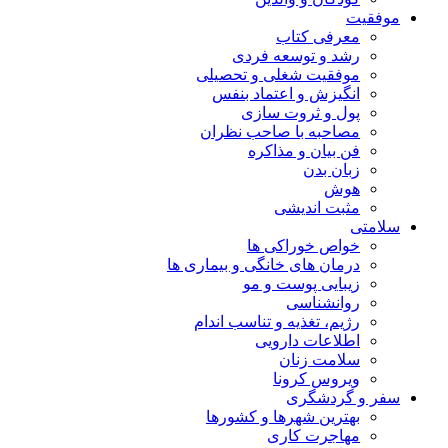
موفقیت
معرفی کتاب
رشد و توسعه فردی
موفقیت شغلی و تحصیلی
انگیزش و اعتماد بنفس
پول و ثروت سازی
مصاحبه با صاحب نظران
فن بیان و مذاکره
زبان بدن
هوش
مثبت اندیشی
سلامتی
خواص خوراکی ها
درمان های خانگی و بیماری ها
زیبایی پوست و مو
روانشناسی
رژیم، تغذیه و تناسب اندام
اطلاعات دارویی
سلامت زنان
ویروس کرونا
سفر و گردشگری
بهترین شهرها و کشورها
مهاجرت کاری