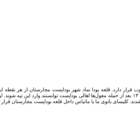
نوب قرار دارد. قلعه بودا نماد شهر بوداپست مجارستان از هر نقطه 
کلیسای ماتیاس و سنگر ماهیگیر را در خود نهان کرده ‌است. در قرن ۱۳ بعد از حمله مغول‌ها اهالی بو
دند. کلیسای بانوی ما یا ماتیاس داخل قلعه بوداپست مجارستان قرار د