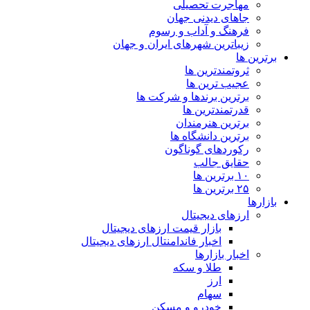
مهاجرت تحصیلی
جاهای دیدنی جهان
فرهنگ و آداب و رسوم
زیباترین شهرهای ایران و جهان
برترین ها
ثروتمندترین ها
عجیب ترین ها
برترین برندها و شرکت ها
قدرتمندترین ها
برترین هنرمندان
برترین دانشگاه ها
رکوردهای گوناگون
حقایق جالب
۱۰ برترین ها
۲۵ برترین ها
بازارها
ارزهای دیجیتال
بازار قیمت ارزهای دیجیتال
اخبار فاندامنتال ارزهای دیجیتال
اخبار بازارها
طلا و سکه
ارز
سهام
خودرو و مسکن