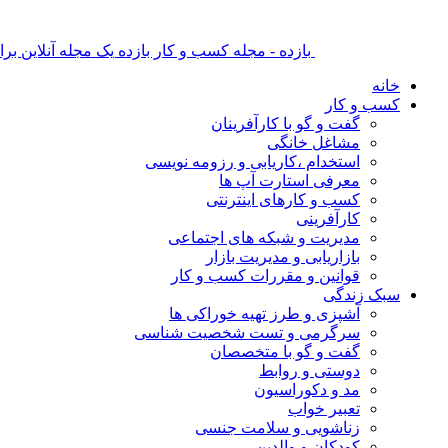
بازده - مجله کسب و کار بازده یک مجله آنلاین ب
خانه
کسب و کار
گفت و گو با کارآفرینان
مشاغل خانگی
استخدام ،کاریابی و رزومه نویسی
معرفی استارت آپ ها
کسب و کارهای اینترنتی
کارآفرینی
مدیریت و شبکه های اجتماعی
بازاریابی و مدیریت بازار
قوانین و مقررات کسب و کار
سبک زندگی
آشپزی و طرز تهیه خوراکی ها
سرگرمی و تست شخصیت شناسی
گفت و گو با متخصصان
دوستی و روابط
مد و دکوراسیون
تعبیر خواب
زناشویی و سلامت جنسی
کودکان و والدین