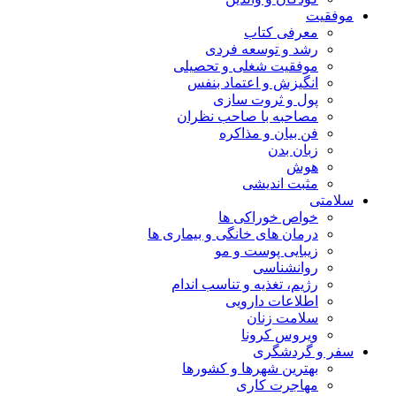
موفقیت
معرفی کتاب
رشد و توسعه فردی
موفقیت شغلی و تحصیلی
انگیزش و اعتماد بنفس
پول و ثروت سازی
مصاحبه با صاحب نظران
فن بیان و مذاکره
زبان بدن
هوش
مثبت اندیشی
سلامتی
خواص خوراکی ها
درمان های خانگی و بیماری ها
زیبایی پوست و مو
روانشناسی
رژیم، تغذیه و تناسب اندام
اطلاعات دارویی
سلامت زنان
ویروس کرونا
سفر و گردشگری
بهترین شهرها و کشورها
مهاجرت کاری