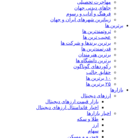
مهاجرت تحصیلی
جاهای دیدنی جهان
فرهنگ و آداب و رسوم
زیباترین شهرهای ایران و جهان
برترین ها
ثروتمندترین ها
عجیب ترین ها
برترین برندها و شرکت ها
قدرتمندترین ها
برترین هنرمندان
برترین دانشگاه ها
رکوردهای گوناگون
حقایق جالب
۱۰ برترین ها
۲۵ برترین ها
بازارها
ارزهای دیجیتال
بازار قیمت ارزهای دیجیتال
اخبار فاندامنتال ارزهای دیجیتال
اخبار بازارها
طلا و سکه
ارز
سهام
خودرو و مسکن