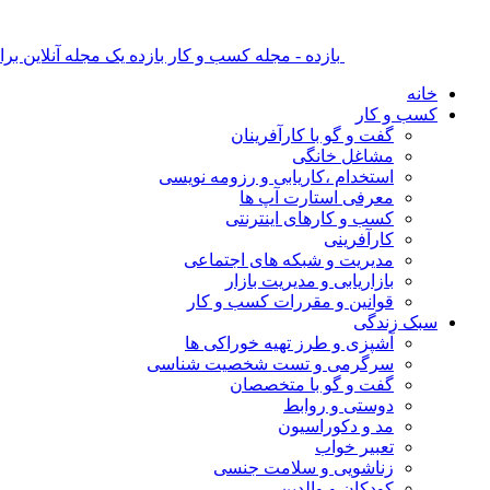
بازده - مجله کسب و کار بازده یک مجله آنلاین ب
خانه
کسب و کار
گفت و گو با کارآفرینان
مشاغل خانگی
استخدام ،کاریابی و رزومه نویسی
معرفی استارت آپ ها
کسب و کارهای اینترنتی
کارآفرینی
مدیریت و شبکه های اجتماعی
بازاریابی و مدیریت بازار
قوانین و مقررات کسب و کار
سبک زندگی
آشپزی و طرز تهیه خوراکی ها
سرگرمی و تست شخصیت شناسی
گفت و گو با متخصصان
دوستی و روابط
مد و دکوراسیون
تعبیر خواب
زناشویی و سلامت جنسی
کودکان و والدین