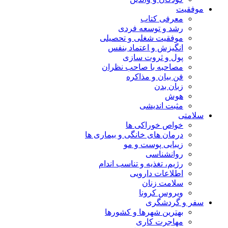
موفقیت
معرفی کتاب
رشد و توسعه فردی
موفقیت شغلی و تحصیلی
انگیزش و اعتماد بنفس
پول و ثروت سازی
مصاحبه با صاحب نظران
فن بیان و مذاکره
زبان بدن
هوش
مثبت اندیشی
سلامتی
خواص خوراکی ها
درمان های خانگی و بیماری ها
زیبایی پوست و مو
روانشناسی
رژیم، تغذیه و تناسب اندام
اطلاعات دارویی
سلامت زنان
ویروس کرونا
سفر و گردشگری
بهترین شهرها و کشورها
مهاجرت کاری