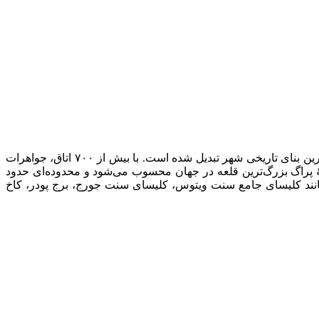
قلعه پراگ با قدمتی که به سال ۹۷۰ میلادی بازمی‌گردد، زمانی اقامتگاه پادشاهان بوهمی بود و امروزه به اقامتگاه رئیس‌جمهور و پربازدیدترین بنای تاریخی شهر تبدیل شده است. با بیش از ۷۰۰ اتاق، جواهرات
هٔ پراگ بزرگ‌ترین قلعه در جهان محسوب می‌شود و محدوده‌ای حدود
متر عرض دارد. قلعه پراگ شامل بناهای دیگری مانند کلیسای جامع سنت ویتوس، کلیسای سنت جورج، برج پودر، کاخ