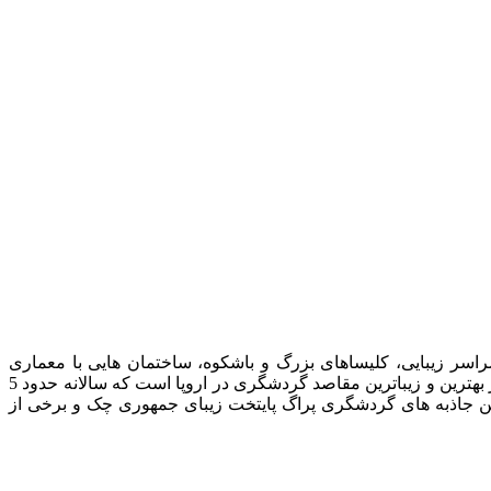
، کوچه پس کوچه‌های سراسر زیبایی، کلیساهای بزرگ و باشکوه، ساختمان هایی با معماری
منحصر به فرد و رویایی، غذاها و شیرینی های بسیار لذیذ، نوشیدنی های عالی و درجه یک، موزه ها و کاخ ها و کتابخانه های بسیار زیبا یکی از بهترین و زیباترین مقاصد گردشگری در اروپا است که سالانه حدود 5
ترین جاذبه های گردشگری پراگ پایتخت زیبای جمهوری چک و برخی از