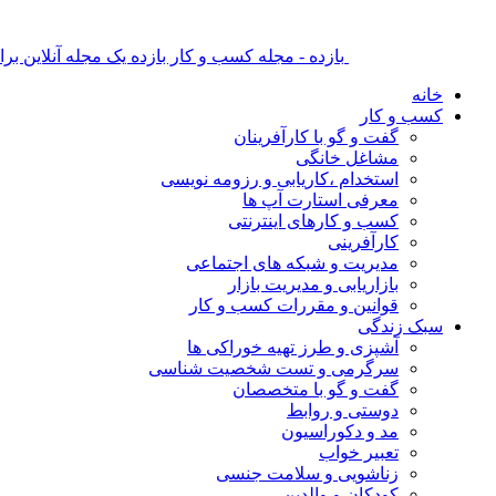
بازده - مجله کسب و کار بازده یک مجله آنلاین ب
خانه
کسب و کار
گفت و گو با کارآفرینان
مشاغل خانگی
استخدام ،کاریابی و رزومه نویسی
معرفی استارت آپ ها
کسب و کارهای اینترنتی
کارآفرینی
مدیریت و شبکه های اجتماعی
بازاریابی و مدیریت بازار
قوانین و مقررات کسب و کار
سبک زندگی
آشپزی و طرز تهیه خوراکی ها
سرگرمی و تست شخصیت شناسی
گفت و گو با متخصصان
دوستی و روابط
مد و دکوراسیون
تعبیر خواب
زناشویی و سلامت جنسی
کودکان و والدین