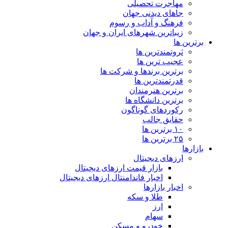
مهاجرت تحصیلی
جاهای دیدنی جهان
فرهنگ و آداب و رسوم
زیباترین شهرهای ایران و جهان
برترین ها
ثروتمندترین ها
عجیب ترین ها
برترین برندها و شرکت ها
قدرتمندترین ها
برترین هنرمندان
برترین دانشگاه ها
رکوردهای گوناگون
حقایق جالب
۱۰ برترین ها
۲۵ برترین ها
بازارها
ارزهای دیجیتال
بازار قیمت ارزهای دیجیتال
اخبار فاندامنتال ارزهای دیجیتال
اخبار بازارها
طلا و سکه
ارز
سهام
خودرو و مسکن