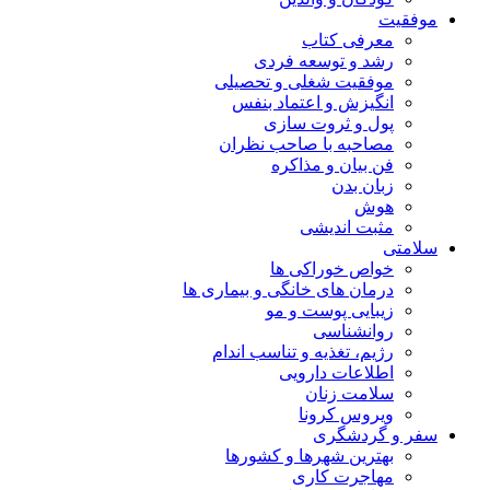
موفقیت
معرفی کتاب
رشد و توسعه فردی
موفقیت شغلی و تحصیلی
انگیزش و اعتماد بنفس
پول و ثروت سازی
مصاحبه با صاحب نظران
فن بیان و مذاکره
زبان بدن
هوش
مثبت اندیشی
سلامتی
خواص خوراکی ها
درمان های خانگی و بیماری ها
زیبایی پوست و مو
روانشناسی
رژیم، تغذیه و تناسب اندام
اطلاعات دارویی
سلامت زنان
ویروس کرونا
سفر و گردشگری
بهترین شهرها و کشورها
مهاجرت کاری