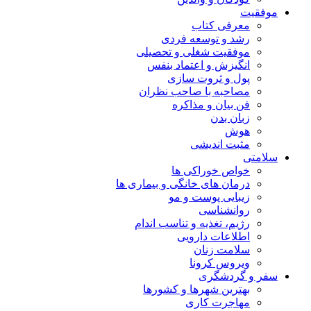
موفقیت
معرفی کتاب
رشد و توسعه فردی
موفقیت شغلی و تحصیلی
انگیزش و اعتماد بنفس
پول و ثروت سازی
مصاحبه با صاحب نظران
فن بیان و مذاکره
زبان بدن
هوش
مثبت اندیشی
سلامتی
خواص خوراکی ها
درمان های خانگی و بیماری ها
زیبایی پوست و مو
روانشناسی
رژیم، تغذیه و تناسب اندام
اطلاعات دارویی
سلامت زنان
ویروس کرونا
سفر و گردشگری
بهترین شهرها و کشورها
مهاجرت کاری