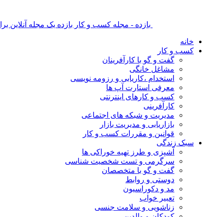
بازده - مجله کسب و کار بازده یک مجله آنلاین ب
خانه
کسب و کار
گفت و گو با کارآفرینان
مشاغل خانگی
استخدام ،کاریابی و رزومه نویسی
معرفی استارت آپ ها
کسب و کارهای اینترنتی
کارآفرینی
مدیریت و شبکه های اجتماعی
بازاریابی و مدیریت بازار
قوانین و مقررات کسب و کار
سبک زندگی
آشپزی و طرز تهیه خوراکی ها
سرگرمی و تست شخصیت شناسی
گفت و گو با متخصصان
دوستی و روابط
مد و دکوراسیون
تعبیر خواب
زناشویی و سلامت جنسی
کودکان و والدین