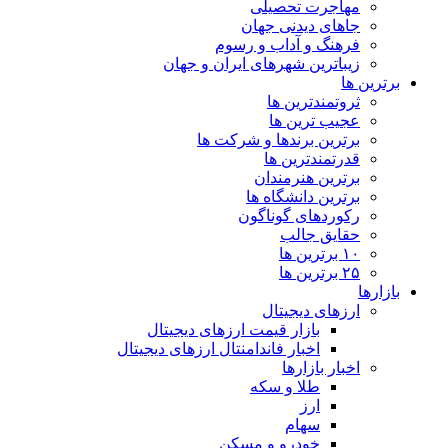
مهاجرت تحصیلی
جاهای دیدنی جهان
فرهنگ و آداب و رسوم
زیباترین شهرهای ایران و جهان
برترین ها
ثروتمندترین ها
عجیب ترین ها
برترین برندها و شرکت ها
قدرتمندترین ها
برترین هنرمندان
برترین دانشگاه ها
رکوردهای گوناگون
حقایق جالب
۱۰ برترین ها
۲۵ برترین ها
بازارها
ارزهای دیجیتال
بازار قیمت ارزهای دیجیتال
اخبار فاندامنتال ارزهای دیجیتال
اخبار بازارها
طلا و سکه
ارز
سهام
خودرو و مسکن