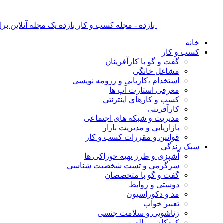
بازده - مجله کسب و کار بازده یک مجله آنلاین ب
خانه
کسب و کار
گفت و گو با کارآفرینان
مشاغل خانگی
استخدام ،کاریابی و رزومه نویسی
معرفی استارت آپ ها
کسب و کارهای اینترنتی
کارآفرینی
مدیریت و شبکه های اجتماعی
بازاریابی و مدیریت بازار
قوانین و مقررات کسب و کار
سبک زندگی
آشپزی و طرز تهیه خوراکی ها
سرگرمی و تست شخصیت شناسی
گفت و گو با متخصصان
دوستی و روابط
مد و دکوراسیون
تعبیر خواب
زناشویی و سلامت جنسی
کودکان و والدین