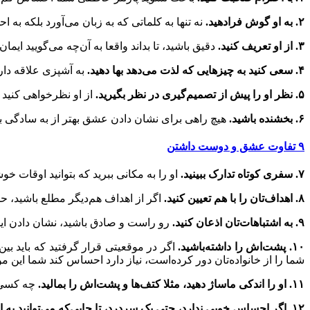
۲. به او گوش فرادهید.
نه تنها به کلماتی که به زبان می‌آورد بلکه به ا
۳. از او تعریف کنید.
دقیق باشید، تا بداند واقعا به آن‌چه می‌گویید ایمان 
۴. سعی کنید به چیزهایی که لذت می‌دهد بها دهید.
به آشپزی علاقه دارد
۵. نظر او را پیش از تصمیم‌گیری در نظر بگیرید.
از او نظرخواهی کنید و
۶. بخشنده باشید.
هیچ راهی برای نشان دادن عشق بهتر از به سادگی ب
۹ تفاوت عشق و دوست داشتن
۷. سفری کوتاه تدارک ببینید.
او را به مکانی ببرید که بتوانید اوقات خو
۸. اهداف‌تان را با هم تعیین کنید.
اگر از اهداف هم‌دیگر مطلع باشید، ح
۹. به اشتباهات‌تان اذعان کنید.
رو راست و صادق باشید، نشان دادن این
۱۰. پشت‌اش را داشته‌باشید.
اگر در موقعیتی قرار گرفتید که باید بی
شما را از خانواده‌تان دور کرده‌است، نیاز دارد احساس کند شما این مو
۱۱. او را اندکی ماساژ دهید، مثلا کتف‌ها و پشت‌اش را بمالید.
چه کسی ا
۱۲. اگر احساس خوبی ندارد، حتی یک سردرد، تا جایی‌که می‌توانید به او کمک کنید.