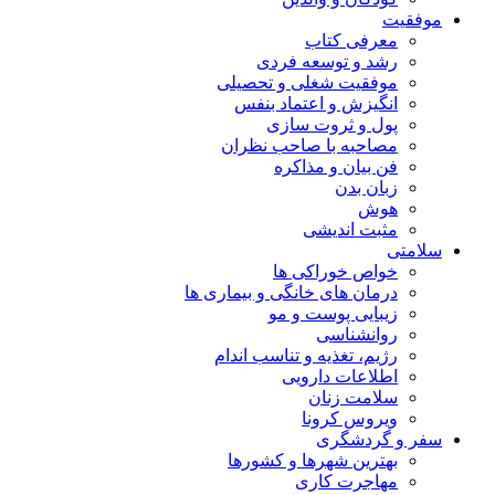
موفقیت
معرفی کتاب
رشد و توسعه فردی
موفقیت شغلی و تحصیلی
انگیزش و اعتماد بنفس
پول و ثروت سازی
مصاحبه با صاحب نظران
فن بیان و مذاکره
زبان بدن
هوش
مثبت اندیشی
سلامتی
خواص خوراکی ها
درمان های خانگی و بیماری ها
زیبایی پوست و مو
روانشناسی
رژیم، تغذیه و تناسب اندام
اطلاعات دارویی
سلامت زنان
ویروس کرونا
سفر و گردشگری
بهترین شهرها و کشورها
مهاجرت کاری