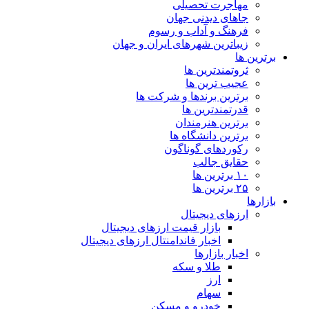
مهاجرت تحصیلی
جاهای دیدنی جهان
فرهنگ و آداب و رسوم
زیباترین شهرهای ایران و جهان
برترین ها
ثروتمندترین ها
عجیب ترین ها
برترین برندها و شرکت ها
قدرتمندترین ها
برترین هنرمندان
برترین دانشگاه ها
رکوردهای گوناگون
حقایق جالب
۱۰ برترین ها
۲۵ برترین ها
بازارها
ارزهای دیجیتال
بازار قیمت ارزهای دیجیتال
اخبار فاندامنتال ارزهای دیجیتال
اخبار بازارها
طلا و سکه
ارز
سهام
خودرو و مسکن