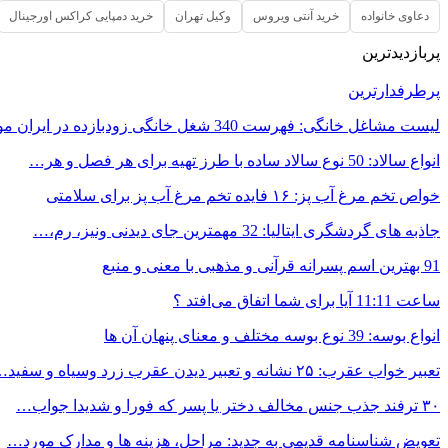
دعاوی خانواده
خرید آنتی ویروس
وکیل تهران
خرید دمپایی کراکس اورجینال
پربازدیدترین
پرطرفدارترین
لیست مشاغل خانگی: فهرست 340 شغل خانگی زودبازده در ایران مورد…
انواع سالاد: 50 نوع سالاد ساده با طرز تهیه برای هر فصل و هر…
خواص تخم مرغ آب پز: ۱۶ فایده تخم مرغ آب پز برای سلامتی
جاذبه های گردشگری ایتالیا: 32 مهمترین جای دیدنی ونیز، رم،…
91 بهترین اسم پسرانه قرآنی و مذهبی با معنی و منبع
ساعت 11:11 آیا برای شما اتفاق می‌افتد ؟
انواع بوسه: 39 نوع بوسه مختلف و معنای پنهان آن ها
تعبیر خواب عقرب: ۲۵ نشانه و تعبیر دیدن عقرب زرد وسیاه و سفید…
۳۰ ترفند جذب جنس مخالف دختر یا پسر که فورا و شدیدا جواب…
تعویض شناسنامه قدیمی به جدید: مراحل، هزینه ها و مدارک مورد…