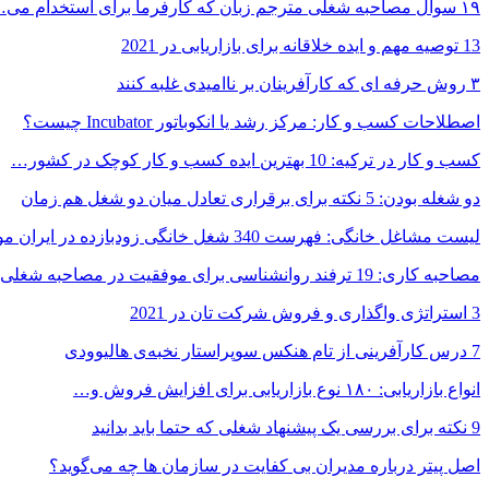
۱۹ سوال مصاحبه شغلی مترجم زبان که کارفرما برای استخدام می…
13 توصیه مهم و ایده خلاقانه برای بازاریابی در 2021
۳ روش حرفه ای که کارآفرینان بر ناامیدی غلبه کنند
اصطلاحات کسب و کار: مرکز رشد یا انکوباتور Incubator چیست؟
کسب و کار در ترکیه: 10 بهترین ایده‌ کسب و کار کوچک در کشور…
دو شغله بودن: 5 نکته برای برقراری تعادل میان دو شغل هم زمان
لیست مشاغل خانگی: فهرست 340 شغل خانگی زودبازده در ایران مورد…
مصاحبه کاری: 19 ترفند روانشناسی برای موفقیت در مصاحبه شغلی
3 استراتژی واگذاری و فروش شرکت تان در 2021
7 درس کارآفرینی از تام هنکس سوپراستار نخبه‌ی هالیوودی
انواع بازاریابی: ۱۸۰ نوع بازاریابی برای افزایش فروش و…
9 نکته برای بررسی یک پیشنهاد شغلی که حتما باید بدانید
اصل پیتر درباره مدیران بی کفایت در سازمان ها چه می‌گوید؟