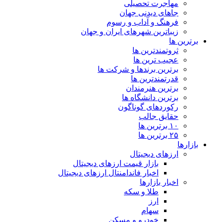
مهاجرت تحصیلی
جاهای دیدنی جهان
فرهنگ و آداب و رسوم
زیباترین شهرهای ایران و جهان
برترین ها
ثروتمندترین ها
عجیب ترین ها
برترین برندها و شرکت ها
قدرتمندترین ها
برترین هنرمندان
برترین دانشگاه ها
رکوردهای گوناگون
حقایق جالب
۱۰ برترین ها
۲۵ برترین ها
بازارها
ارزهای دیجیتال
بازار قیمت ارزهای دیجیتال
اخبار فاندامنتال ارزهای دیجیتال
اخبار بازارها
طلا و سکه
ارز
سهام
خودرو و مسکن