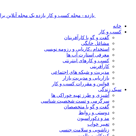
بازده - مجله کسب و کار بازده یک مجله آنلاین ب
خانه
کسب و کار
گفت و گو با کارآفرینان
مشاغل خانگی
استخدام ،کاریابی و رزومه نویسی
معرفی استارت آپ ها
کسب و کارهای اینترنتی
کارآفرینی
مدیریت و شبکه های اجتماعی
بازاریابی و مدیریت بازار
قوانین و مقررات کسب و کار
سبک زندگی
آشپزی و طرز تهیه خوراکی ها
سرگرمی و تست شخصیت شناسی
گفت و گو با متخصصان
دوستی و روابط
مد و دکوراسیون
تعبیر خواب
زناشویی و سلامت جنسی
کودکان و والدین