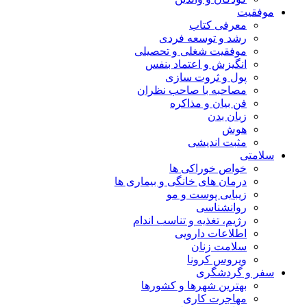
موفقیت
معرفی کتاب
رشد و توسعه فردی
موفقیت شغلی و تحصیلی
انگیزش و اعتماد بنفس
پول و ثروت سازی
مصاحبه با صاحب نظران
فن بیان و مذاکره
زبان بدن
هوش
مثبت اندیشی
سلامتی
خواص خوراکی ها
درمان های خانگی و بیماری ها
زیبایی پوست و مو
روانشناسی
رژیم، تغذیه و تناسب اندام
اطلاعات دارویی
سلامت زنان
ویروس کرونا
سفر و گردشگری
بهترین شهرها و کشورها
مهاجرت کاری