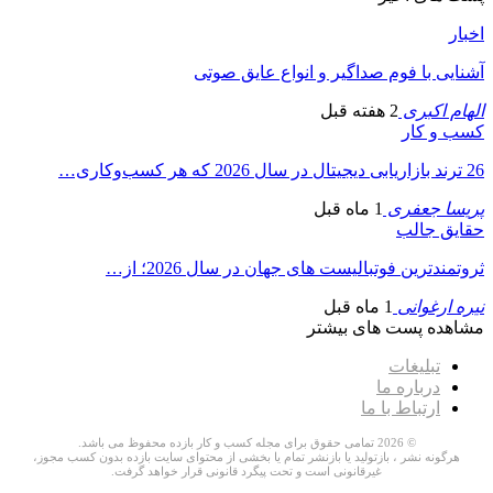
اخبار
آشنایی با فوم صداگیر و انواع عایق صوتی
الهام اکبری
2 هفته قبل
کسب و کار
26 ترند بازاریابی دیجیتال در سال 2026 که هر کسب‌وکاری…
پریسا جعفری
1 ماه قبل
حقایق جالب
ثروتمندترین فوتبالیست های جهان در سال 2026؛ از…
نیره ارغوانی
1 ماه قبل
مشاهده پست های بیشتر
تبلیغات
درباره ما
ارتباط با ما
© 2026 تمامی حقوق برای مجله کسب و کار بازده محفوظ می باشد.
هرگونه نشر ، بازتولید یا بازنشر تمام یا بخشی از محتوای سایت بازده بدون کسب مجوز،
غیرقانونی است و تحت پیگرد قانونی قرار خواهد گرفت.