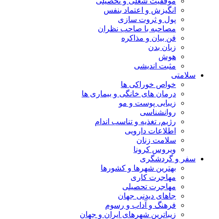
موفقیت شغلی و تحصیلی
انگیزش و اعتماد بنفس
پول و ثروت سازی
مصاحبه با صاحب نظران
فن بیان و مذاکره
زبان بدن
هوش
مثبت اندیشی
سلامتی
خواص خوراکی ها
درمان های خانگی و بیماری ها
زیبایی پوست و مو
روانشناسی
رژیم، تغذیه و تناسب اندام
اطلاعات دارویی
سلامت زنان
ویروس کرونا
سفر و گردشگری
بهترین شهرها و کشورها
مهاجرت کاری
مهاجرت تحصیلی
جاهای دیدنی جهان
فرهنگ و آداب و رسوم
زیباترین شهرهای ایران و جهان