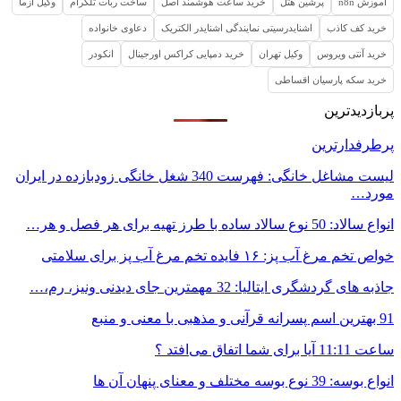
آموزش n8n
پرشین هتل
خرید ساعت هوشمند اصل
ساخت ربات تلگرام
وکیل ازما
خرید کف کاذب
اشنایدرسیتی نمایندگی اشنایدر الکتریک
دعاوی خانواده
خرید آنتی ویروس
وکیل تهران
خرید دمپایی کراکس اورجینال
انکودر
خرید سکه پارسیان اقساطی
پربازدیدترین
پرطرفدارترین
لیست مشاغل خانگی: فهرست 340 شغل خانگی زودبازده در ایران
مورد…
انواع سالاد: 50 نوع سالاد ساده با طرز تهیه برای هر فصل و هر…
خواص تخم مرغ آب پز: ۱۶ فایده تخم مرغ آب پز برای سلامتی
جاذبه های گردشگری ایتالیا: 32 مهمترین جای دیدنی ونیز، رم،…
91 بهترین اسم پسرانه قرآنی و مذهبی با معنی و منبع
ساعت 11:11 آیا برای شما اتفاق می‌افتد ؟
انواع بوسه: 39 نوع بوسه مختلف و معنای پنهان آن ها