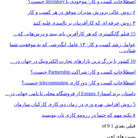
اصطلاحات کسب و کار: موجودی یا Inventory چیست؟
۶ روش عالی پرورش مدیران موفق در هر کسب و کار
۳ روش حرفه ای که کارآفرینان بر ناامیدی غلبه کنند
15 فیلم گانگستری که هر کارآفرین باید ببیند و درس‌هایی که…
عوامل رشد کسب و کار: ۱۳ عامل انگیزشی که به موفقیت شما
شتاب…
10 کشور با بزرگ ترین بازارهای تجارت الکترونیک در جهان در…
اصطلاحات کسب و کار: شراکت Partnership چیست؟
اصطلاحات کسب و کار: دورکاری telecommuting چیست؟
داستان برند اسمارا: Esmara از فروشگاه محلی تا نامی جهانی در…
5 روش افزایش بهره وری در زمان دورکاری کارکنان سازمان
۸ نکته مهم که حتما در رزومه کاری تان بنویسید
قبلی
بعدی
1 of 9
پست های اخیر