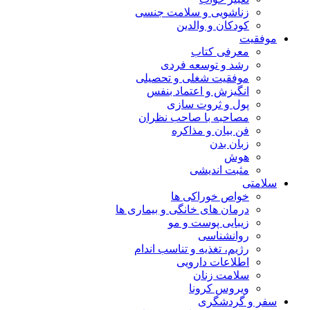
زناشویی و سلامت جنسی
کودکان و والدین
موفقیت
معرفی کتاب
رشد و توسعه فردی
موفقیت شغلی و تحصیلی
انگیزش و اعتماد بنفس
پول و ثروت سازی
مصاحبه با صاحب نظران
فن بیان و مذاکره
زبان بدن
هوش
مثبت اندیشی
سلامتی
خواص خوراکی ها
درمان های خانگی و بیماری ها
زیبایی پوست و مو
روانشناسی
رژیم، تغذیه و تناسب اندام
اطلاعات دارویی
سلامت زنان
ویروس کرونا
سفر و گردشگری