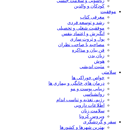
زناشویی و سلامت جنسی
کودکان و والدین
موفقیت
معرفی کتاب
رشد و توسعه فردی
موفقیت شغلی و تحصیلی
انگیزش و اعتماد بنفس
پول و ثروت سازی
مصاحبه با صاحب نظران
فن بیان و مذاکره
زبان بدن
هوش
مثبت اندیشی
سلامتی
خواص خوراکی ها
درمان های خانگی و بیماری ها
زیبایی پوست و مو
روانشناسی
رژیم، تغذیه و تناسب اندام
اطلاعات دارویی
سلامت زنان
ویروس کرونا
سفر و گردشگری
بهترین شهرها و کشورها