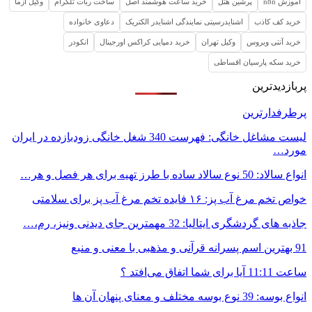
آموزش n8n
پرشین هتل
خرید ساعت هوشمند اصل
ساخت ربات تلگرام
وکیل ازما
خرید کف کاذب
اشنایدرسیتی نمایندگی اشنایدر الکتریک
دعاوی خانواده
خرید آنتی ویروس
وکیل تهران
خرید دمپایی کراکس اورجینال
انکودر
خرید سکه پارسیان اقساطی
پربازدیدترین
پرطرفدارترین
لیست مشاغل خانگی: فهرست 340 شغل خانگی زودبازده در ایران
مورد…
انواع سالاد: 50 نوع سالاد ساده با طرز تهیه برای هر فصل و هر…
خواص تخم مرغ آب پز: ۱۶ فایده تخم مرغ آب پز برای سلامتی
جاذبه های گردشگری ایتالیا: 32 مهمترین جای دیدنی ونیز، رم،…
91 بهترین اسم پسرانه قرآنی و مذهبی با معنی و منبع
ساعت 11:11 آیا برای شما اتفاق می‌افتد ؟
انواع بوسه: 39 نوع بوسه مختلف و معنای پنهان آن ها