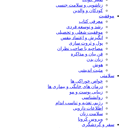
زناشویی و سلامت جنسی
کودکان و والدین
موفقیت
معرفی کتاب
رشد و توسعه فردی
موفقیت شغلی و تحصیلی
انگیزش و اعتماد بنفس
پول و ثروت سازی
مصاحبه با صاحب نظران
فن بیان و مذاکره
زبان بدن
هوش
مثبت اندیشی
سلامتی
خواص خوراکی ها
درمان های خانگی و بیماری ها
زیبایی پوست و مو
روانشناسی
رژیم، تغذیه و تناسب اندام
اطلاعات دارویی
سلامت زنان
ویروس کرونا
سفر و گردشگری