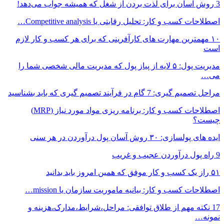
3 روش آسان برای لذت بردن از شغل که همیشه جواب می‌دهد!
اصطلاحات کسب و کار: تحلیل رقابتی یا Competitive analysis…
۱۰ مهمترین مهارت های کارآفرینی که برای هر کسب و کار لازم
است
مدیریت پول: ۵ لایه از پیاز پول که مدیریت مالی شخصی شما را
می…
مراحل تصمیم گیری: 7 گام در فرآیند تصمیم گیری که باید بشناسید
اصطلاحات کسب و کار: برنامه ریزی مواد مورد نیاز (MRP)
چیست؟
ایده های پولسازی: ۳۰ روش آسان پول درآوردن در هر سنی
9 راه پول درآوردن عجیب و غریب
۵۱ راز یک کسب و کار موفق که همین امروز باید بدانید
اصطلاحات کسب و کار: بیانیه ماموریت سازمان یا mission…
17 نکته مهم از طلاق توافقی: مراحل،شرایط،مدارک،هزینه و
نمونه…