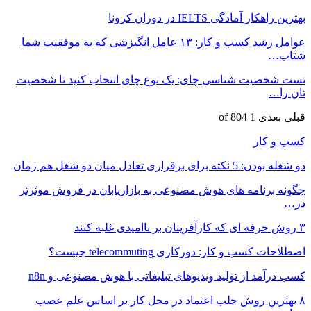
بهترین راهکار آمادگی IELTS در دوران کرونا
عوامل رشد کسب و کار: ۱۳ عامل انگیزشی که به موفقیت شما
شتاب…
تست شخصیت شناسی چای: یک نوع چای انتخاب کنید تا شخصیت
تان را…
قبلی
بعدی
1 of 804
کسب و کار
دو شغله بودن: 5 نکته برای برقراری تعادل میان دو شغل هم زمان
چگونه برنامه های هوش مصنوعی به بازاریابان در فروش موثرتر
در…
۳ روش حرفه ای که کارآفرینان بر ناامیدی غلبه کنند
اصطلاحات کسب و کار: دورکاری telecommuting چیست؟
کسب درآمد از تولید ویدیوهای تبلیغاتی با هوش مصنوعی و n8n
۸ بهترین روش جلب اعتماد در محل کار بر اساس علم عصب