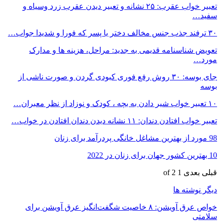
تعبیر خواب عقرب: ۲۵ نشانه و تعبیر دیدن عقرب زرد وسیاه و
سفید…
۳۰ ترفند جذب جنس مخالف دختر یا پسر که فورا و شدیدا جواب…
تعویض شناسنامه قدیمی به جدید: مراحل، هزینه ها و مدارک
مورد…
جای بوسه: ۳۰ روش رفع فوری کبودی گردن و صورت ناشی از
بوسه
۱۰ تعبیر خواب شیر دادن به بچه ، کودک و نوزاد از نظر معبران…
تعبیر خواب افتادن دندان: ۱۱ نشانه دیدن دندان افتادن در خواب…
98 مورد از بهترین مشاغل خانگی پردرآمد برای زنان
10 بهترین کشور جهان برای زنان در 2022
قبلی
بعدی
1 of 2
دیگر نوشته ها
خواص عرق آویشن: ۸ خاصیت شگفت‌انگیز عرق آویشن برای
سلامتی