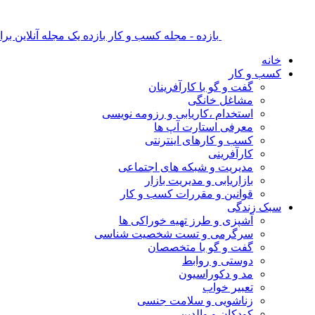
بازده - مجله کسب و کار بازده یک مجله آنلاین ب
خانه
کسب و کار
گفت و گو با کارآفرینان
مشاغل خانگی
استخدام ،کاریابی و رزومه نویسی
معرفی استارت آپ ها
کسب و کارهای اینترنتی
کارآفرینی
مدیریت و شبکه های اجتماعی
بازاریابی و مدیریت بازار
قوانین و مقررات کسب و کار
سبک زندگی
آشپزی و طرز تهیه خوراکی ها
سرگرمی و تست شخصیت شناسی
گفت و گو با متخصصان
دوستی و روابط
مد و دکوراسیون
تعبیر خواب
زناشویی و سلامت جنسی
کودکان و والدین