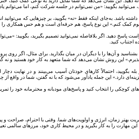
ئه دهید. این نشان می‌دهد که شما تمایل دارید به نوعی کمک کنید، حتی ا
ی‌توانید بگویید: «من نمی‌توانم در جلسه شرکت کنم، اما می‌توانم یاد
شته باشد. به‌جای اینکه فقط «نه» بگویید، بر چیزهایی که می‌توانید انجا
وم کمک کنم.» این نوع پاسخ، هم حرفه‌ای است و هم حس همکاری را م
ت پاسخ دهید. اگر بلافاصله نمی‌توانید تصمیم بگیرید، بگویید: «می‌تو
ه اجتناب کنید.
ناسید و آن‌ها را با دیگران در میان بگذارید. برای مثال، اگر روی پرو
پذیرم.» این روش نشان می‌دهد که شما متعهد به کار خود هستید و نه 
له بگویید، احتمالاً کارهای خودتان آسیب می‌بینند و در نهایت د
نه‌ای دارد.» این جمله یادآور می‌شود که با نه گفتن، شما در واقع ا
ای کوچکی را انتخاب کنید و پاسخ‌های مودبانه و محترمانه خود را تمرین 
 بهتر زمان، انرژی و اولویت‌های شما. وقتی با احترام، صراحت و پیشنه
ین مهارت را به کار بگیرید و در محیط کاری خود، مرزهای سالمی تعیین