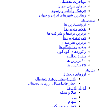
مهاجرت تحصیلی
جاهای دیدنی جهان
فرهنگ و آداب و رسوم
زیباترین شهرهای ایران و جهان
برترین ها
ثروتمندترین ها
عجیب ترین ها
برترین برندها و شرکت ها
قدرتمندترین ها
برترین هنرمندان
برترین دانشگاه ها
رکوردهای گوناگون
حقایق جالب
۱۰ برترین ها
۲۵ برترین ها
بازارها
ارزهای دیجیتال
بازار قیمت ارزهای دیجیتال
اخبار فاندامنتال ارزهای دیجیتال
اخبار بازارها
طلا و سکه
ارز
سهام
خودرو و مسکن