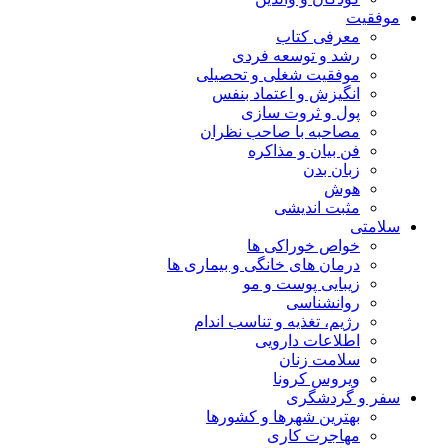
موفقیت
معرفی کتاب
رشد و توسعه فردی
موفقیت شغلی و تحصیلی
انگیزش و اعتماد بنفس
پول و ثروت سازی
مصاحبه با صاحب نظران
فن بیان و مذاکره
زبان بدن
هوش
مثبت اندیشی
سلامتی
خواص خوراکی ها
درمان های خانگی و بیماری ها
زیبایی پوست و مو
روانشناسی
رژیم، تغذیه و تناسب اندام
اطلاعات دارویی
سلامت زنان
ویروس کرونا
سفر و گردشگری
بهترین شهرها و کشورها
مهاجرت کاری