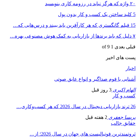
۲۰ واژه که هرگز نباید در رزومه کاری بنویسید
5 کلید ساختن یک کسب و کار بدون پول
15 فیلم گانگستری که هر کارآفرین باید ببیند و درس‌هایی که…
۷ دلیل که باید برندها از بازاریابی به کمک هوش مصنوعی بهره…
قبلی
بعدی
1 of 9
پست های اخیر
اخبار
آشنایی با فوم صداگیر و انواع عایق صوتی
الهام اکبری
3 روز قبل
کسب و کار
26 ترند بازاریابی دیجیتال در سال 2026 که هر کسب‌وکاری…
پریسا جعفری
2 هفته قبل
حقایق جالب
ثروتمندترین فوتبالیست های جهان در سال 2026؛ از…