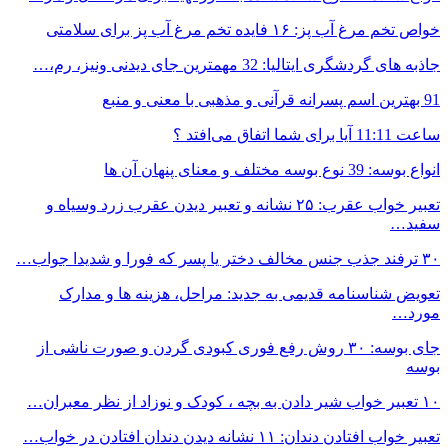
خواص تخم مرغ آب پز: ۱۶ فایده تخم مرغ آب پز برای سلامتی
جاذبه های گردشگری ایتالیا: 32 مهمترین جای دیدنی ونیز، رم،…
91 بهترین اسم پسرانه قرآنی و مذهبی با معنی و منبع
ساعت 11:11 آیا برای شما اتفاق می‌افتد ؟
انواع بوسه: 39 نوع بوسه مختلف و معنای پنهان آن ها
تعبیر خواب عقرب: ۲۵ نشانه و تعبیر دیدن عقرب زرد وسیاه و
سفید…
۳۰ ترفند جذب جنس مخالف دختر یا پسر که فورا و شدیدا جواب…
تعویض شناسنامه قدیمی به جدید: مراحل، هزینه ها و مدارک
مورد…
جای بوسه: ۳۰ روش رفع فوری کبودی گردن و صورت ناشی از
بوسه
۱۰ تعبیر خواب شیر دادن به بچه ، کودک و نوزاد از نظر معبران…
تعبیر خواب افتادن دندان: ۱۱ نشانه دیدن دندان افتادن در خواب…