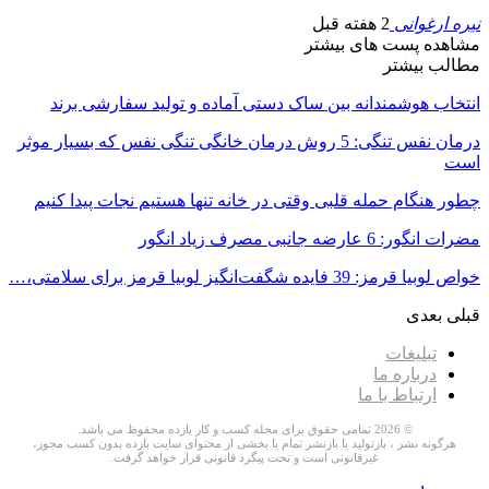
نیره ارغوانی
2 هفته قبل
مشاهده پست های بیشتر
مطالب بیشتر
انتخاب هوشمندانه بین ساک دستی آماده و تولید سفارشی برند
درمان نفس تنگی: 5 روش درمان خانگی تنگی نفس که بسیار موثر
است
چطور هنگام حمله قلبی وقتی در خانه تنها هستیم نجات پیدا کنیم
مضرات انگور: 6 عارضه جانبی مصرف زیاد انگور
خواص لوبیا قرمز: 39 فایده شگفت‌انگیز لوبیا قرمز برای سلامتی،…
قبلی
بعدی
تبلیغات
درباره ما
ارتباط با ما
© 2026 تمامی حقوق برای مجله کسب و کار بازده محفوظ می باشد.
هرگونه نشر ، بازتولید یا بازنشر تمام یا بخشی از محتوای سایت بازده بدون کسب مجوز،
غیرقانونی است و تحت پیگرد قانونی قرار خواهد گرفت.