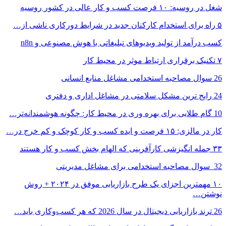
شغل در روسیه: ۱۰ فرصت کسب و کار عالی در کشور روسیه
۵ راه برای استخدام کارکنان جدید در شرایط دورکاری ناشی از…
کسب درآمد از تولید ویدیوهای تبلیغاتی با هوش مصنوعی و n8n
۷ تکنیک برقراری ارتباط موثر در محیط کار
26 سوال مصاحبه استخدامی مشاغل منابع انسانی
24 رایج ترین مشکل سلامتی در مشاغل اداری و دفتری
10 گام طلایی برای بهره وری در محیط کار: چگونه هوشمندانه‌تر…
کار در مالزی: ۱۵ فرصت و ایده کسب و کار کوچک و کم خرج در…
۳۳ جمله انگیزشی کارآفرینی که الهام بخش کسب و کار هستند
‎ 32 سوال مصاحبه استخدامی برای مشاغل مدیریتی
۱۰ مهمترین اجزای یک طرح بازاریابی موفق در ۲۰۲۴ + روش
نوشتن…
26 ترند بازاریابی دیجیتال در سال 2026 که هر کسب‌وکاری باید…