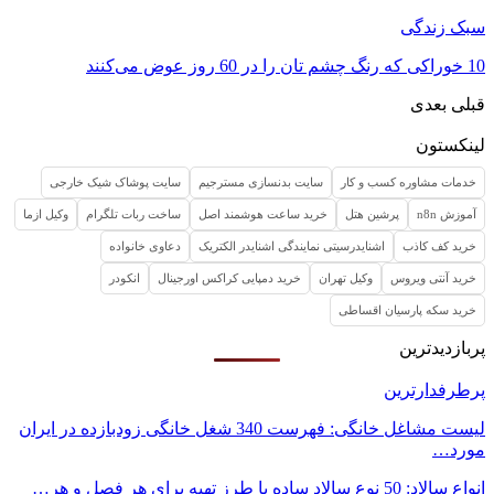
سبک زندگی
10 خوراکی که رنگ چشم تان را در 60 روز عوض می‌کنند
قبلی
بعدی
لینکستون
خدمات مشاوره کسب و کار
سایت بدنسازی مسترجیم
سایت پوشاک شیک خارجی
آموزش n8n
پرشین هتل
خرید ساعت هوشمند اصل
ساخت ربات تلگرام
وکیل ازما
خرید کف کاذب
اشنایدرسیتی نمایندگی اشنایدر الکتریک
دعاوی خانواده
خرید آنتی ویروس
وکیل تهران
خرید دمپایی کراکس اورجینال
انکودر
خرید سکه پارسیان اقساطی
پربازدیدترین
پرطرفدارترین
لیست مشاغل خانگی: فهرست 340 شغل خانگی زودبازده در ایران
مورد…
انواع سالاد: 50 نوع سالاد ساده با طرز تهیه برای هر فصل و هر…