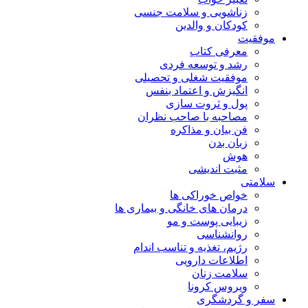
زناشویی و سلامت جنسی
کودکان و والدین
موفقیت
معرفی کتاب
رشد و توسعه فردی
موفقیت شغلی و تحصیلی
انگیزش و اعتماد بنفس
پول و ثروت سازی
مصاحبه با صاحب نظران
فن بیان و مذاکره
زبان بدن
هوش
مثبت اندیشی
سلامتی
خواص خوراکی ها
درمان های خانگی و بیماری ها
زیبایی پوست و مو
روانشناسی
رژیم، تغذیه و تناسب اندام
اطلاعات دارویی
سلامت زنان
ویروس کرونا
سفر و گردشگری