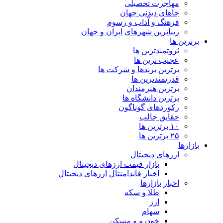
مهاجرت تحصیلی
جاهای دیدنی جهان
فرهنگ و آداب و رسوم
زیباترین شهرهای ایران و جهان
برترین ها
ثروتمندترین ها
عجیب ترین ها
برترین برندها و شرکت ها
قدرتمندترین ها
برترین هنرمندان
برترین دانشگاه ها
رکوردهای گوناگون
حقایق جالب
۱۰ برترین ها
۲۵ برترین ها
بازارها
ارزهای دیجیتال
بازار قیمت ارزهای دیجیتال
اخبار فاندامنتال ارزهای دیجیتال
اخبار بازارها
طلا و سکه
ارز
سهام
خودرو و مسکن