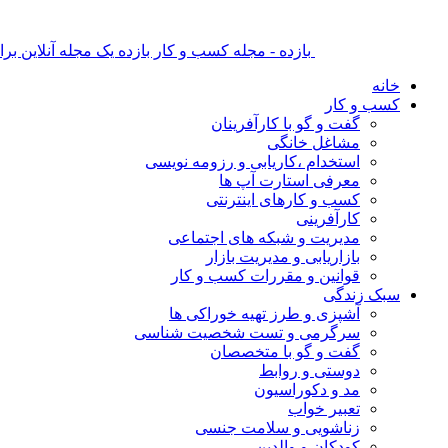
بازده - مجله کسب و کار بازده یک مجله آنلاین ب
خانه
کسب و کار
گفت و گو با کارآفرینان
مشاغل خانگی
استخدام ،کاریابی و رزومه نویسی
معرفی استارت آپ ها
کسب و کارهای اینترنتی
کارآفرینی
مدیریت و شبکه های اجتماعی
بازاریابی و مدیریت بازار
قوانین و مقررات کسب و کار
سبک زندگی
آشپزی و طرز تهیه خوراکی ها
سرگرمی و تست شخصیت شناسی
گفت و گو با متخصصان
دوستی و روابط
مد و دکوراسیون
تعبیر خواب
زناشویی و سلامت جنسی
کودکان و والدین