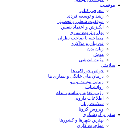
موفقیت
معرفی کتاب
رشد و توسعه فردی
موفقیت شغلی و تحصیلی
انگیزش و اعتماد بنفس
پول و ثروت سازی
مصاحبه با صاحب نظران
فن بیان و مذاکره
زبان بدن
هوش
مثبت اندیشی
سلامتی
خواص خوراکی ها
درمان های خانگی و بیماری ها
زیبایی پوست و مو
روانشناسی
رژیم، تغذیه و تناسب اندام
اطلاعات دارویی
سلامت زنان
ویروس کرونا
سفر و گردشگری
بهترین شهرها و کشورها
مهاجرت کاری