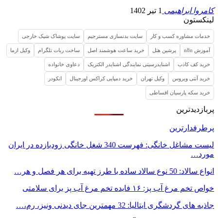
کامروا ابراهیمی
1 تیر 1402
لینکستون
خدمات مشاوره کسب و کار
سایت بدنسازی مسترجیم
سایت پوشاک شیک خارجی
آموزش n8n
پرشین هتل
خرید ساعت هوشمند اصل
ساخت ربات تلگرام
وکیل ازما
خرید کف کاذب
اشنایدرسیتی نمایندگی اشنایدر الکتریک
دعاوی خانواده
خرید آنتی ویروس
وکیل تهران
خرید دمپایی کراکس اورجینال
انکودر
خرید سکه پارسیان اقساطی
پربازدیدترین
پرطرفدارترین
لیست مشاغل خانگی: فهرست 340 شغل خانگی زودبازده در ایران
مورد…
انواع سالاد: 50 نوع سالاد ساده با طرز تهیه برای هر فصل و هر…
خواص تخم مرغ آب پز: ۱۶ فایده تخم مرغ آب پز برای سلامتی
جاذبه های گردشگری ایتالیا: 32 مهمترین جای دیدنی ونیز، رم،…