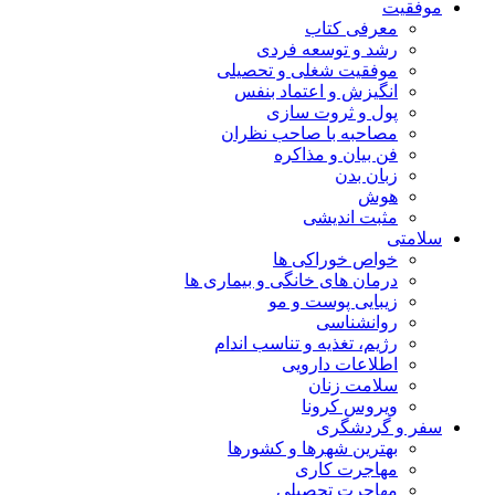
موفقیت
معرفی کتاب
رشد و توسعه فردی
موفقیت شغلی و تحصیلی
انگیزش و اعتماد بنفس
پول و ثروت سازی
مصاحبه با صاحب نظران
فن بیان و مذاکره
زبان بدن
هوش
مثبت اندیشی
سلامتی
خواص خوراکی ها
درمان های خانگی و بیماری ها
زیبایی پوست و مو
روانشناسی
رژیم، تغذیه و تناسب اندام
اطلاعات دارویی
سلامت زنان
ویروس کرونا
سفر و گردشگری
بهترین شهرها و کشورها
مهاجرت کاری
مهاجرت تحصیلی