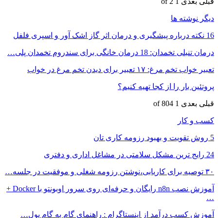
قبلی
بعدی
1 of 2
دیگر نوشته ها
16 نکته درباره پیشگیری و درمان اثر گاز اشک آور و اسپری فلفل
درمان تنبلی تخمدان: 18 درمان خانگی برای سندروم تخمدان پلی…
تعبیر خواب تخم مرغ: ۱۷ تعبیر برای دیدن تخم مرغ در خواب
پروتئین بار را از کجا تهیه کنیم؟
قبلی
بعدی
1 of 804
کسب و کار
5 روش تقویت و بهبود رزومه کاری تان
24 رایج ترین مشکل سلامتی در مشاغل اداری و دفتری
۳۰ توصیه برای کاریابی،نوشتن رزومه شغلی و موفقیت در جلسه…
آموزش نصب n8n رایگان و حرفه‌ای روی سرور اوبونتو با Docker +
…
آموزش کسب درآمد از اینستاگرام : راهنمای گام به گام پول…