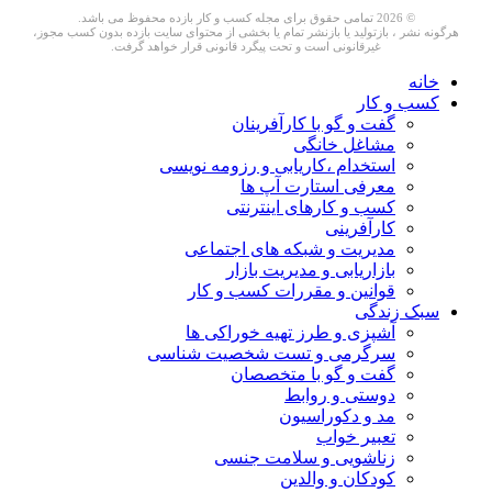
© 2026 تمامی حقوق برای مجله کسب و کار بازده محفوظ می باشد.
هرگونه نشر ، بازتولید یا بازنشر تمام یا بخشی از محتوای سایت بازده بدون کسب مجوز،
غیرقانونی است و تحت پیگرد قانونی قرار خواهد گرفت.
خانه
کسب و کار
گفت و گو با کارآفرینان
مشاغل خانگی
استخدام ،کاریابی و رزومه نویسی
معرفی استارت آپ ها
کسب و کارهای اینترنتی
کارآفرینی
مدیریت و شبکه های اجتماعی
بازاریابی و مدیریت بازار
قوانین و مقررات کسب و کار
سبک زندگی
آشپزی و طرز تهیه خوراکی ها
سرگرمی و تست شخصیت شناسی
گفت و گو با متخصصان
دوستی و روابط
مد و دکوراسیون
تعبیر خواب
زناشویی و سلامت جنسی
کودکان و والدین