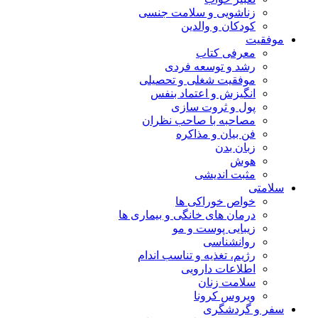
زناشویی و سلامت جنسی
کودکان و والدین
موفقیت
معرفی کتاب
رشد و توسعه فردی
موفقیت شغلی و تحصیلی
انگیزش و اعتماد بنفس
پول و ثروت سازی
مصاحبه با صاحب نظران
فن بیان و مذاکره
زبان بدن
هوش
مثبت اندیشی
سلامتی
خواص خوراکی ها
درمان های خانگی و بیماری ها
زیبایی پوست و مو
روانشناسی
رژیم، تغذیه و تناسب اندام
اطلاعات دارویی
سلامت زنان
ویروس کرونا
سفر و گردشگری