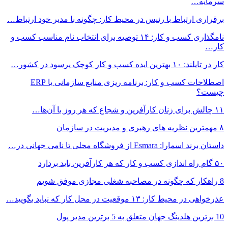
سرمایه…
برقراری ارتباط با رئیس در محیط کار: چگونه با مدیر خود ارتباط…
نامگذاری کسب و کار: ۱۴ توصیه برای انتخاب نام مناسب کسب و
کار…
کار در تایلند: ۱۰ بهترین ایده کسب و کار کوچک پرسود در کشور…
اصطلاحات کسب و کار: برنامه ریزی منابع سازمانی یا ERP
چیست؟
۱۱ چالش برای زنان کارآفرین و شجاع که هر روز با آن‌ها…
۸ مهمترین نظریه های رهبری و مدیریت در سازمان
داستان برند اسمارا: Esmara از فروشگاه محلی تا نامی جهانی در…
۵۰ گام راه اندازی کسب و کار که هر کارآفرین باید بردارد
8 راهکار که چگونه در مصاحبه شغلی مجازی موفق شویم
عذرخواهی در محیط کار: ۱۳ موقعیت در محل کار که نباید بگویید…
10 برترین هلدینگ جهان متعلق به 5 برترین مدیر پول