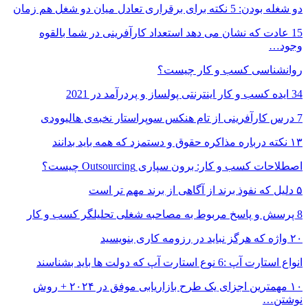
دو شغله بودن: 5 نکته برای برقراری تعادل میان دو شغل هم زمان
15 عادت که نشان می دهد استعداد کارآفرینی در شما بالقوه
وجود…
روانشناسی کسب و کار چیست؟
34 ایده کسب و کار اینترنتی پولساز و پردرآمد در 2021
7 درس کارآفرینی از تام هنکس سوپراستار نخبه‌ی هالیوودی
۱۳ نکته درباره مذاکره حقوق و دستمزد که همه باید بدانند
اصطلاحات کسب و کار: برون‌ سپاری Outsourcing چیست؟
۵ دلیل که نفوذ برند از آگاهی از برند مهم تر است
8 پرسش و پاسخ مربوط به مصاحبه شغلی تحلیلگر کسب و کار
۲۰ واژه که هرگز نباید در رزومه کاری بنویسید
انواع استارت آپ :6 نوع استارت آپ که دولت ها باید بشناسند
۱۰ مهمترین اجزای یک طرح بازاریابی موفق در ۲۰۲۴ + روش
نوشتن…