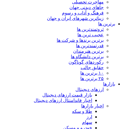
مهاجرت تحصیلی
جاهای دیدنی جهان
فرهنگ و آداب و رسوم
زیباترین شهرهای ایران و جهان
برترین ها
ثروتمندترین ها
عجیب ترین ها
برترین برندها و شرکت ها
قدرتمندترین ها
برترین هنرمندان
برترین دانشگاه ها
رکوردهای گوناگون
حقایق جالب
۱۰ برترین ها
۲۵ برترین ها
بازارها
ارزهای دیجیتال
بازار قیمت ارزهای دیجیتال
اخبار فاندامنتال ارزهای دیجیتال
اخبار بازارها
طلا و سکه
ارز
سهام
خودرو و مسکن