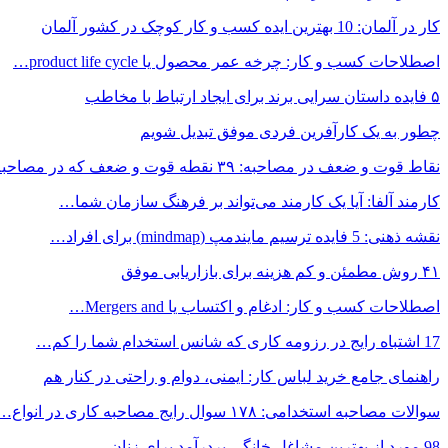
کار در آلمان: 10 بهترین ایده کسب و کار کوچک در کشور آلمان
اصطلاحات کسب و کار: چرخه عمر محصول یا product life cycle…
۵ فایده داستان سرایی برند برای ایجاد ارتباط با مخاطب
چطور به یک کارآفرین فردی موفق تبدیل شویم
نقاط قوت و ضعف در مصاحبه: ۳۹ نقطه قوت و ضعف که در مصاحبه…
کارمند آلفا: آیا یک کارمند می‌تواند بر فرهنگ سازمان شما…
نقشه ذهنی: 5 فایده ترسیم مایندمپ (mindmap) برای افراد…
۴۱ روش مطمئن و کم‌ هزینه برای بازاریابی موفق
اصطلاحات کسب و کار: ادغام و اکتساب یا Mergers and…
17 اشتباه رایج در رزومه کاری که شانس استخدام شما را کم…
راهنمای جامع خرید لباس کار: ایمنی، دوام و راحتی در کنار هم
سوالات مصاحبه استخدامی: ۱۷۸ سوال رایج مصاحبه کاری در انواع…
98 مورد از بهترین مشاغل خانگی پردرآمد برای زنان