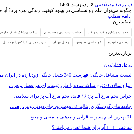
امیررضا مصطفایی
8 اردیبهشت 1400
چگونه می‌توان علم روانشناسی در بهبود کیفیت زندگی بهره برد؟ آیا
ادامه مطلب
لینکستون
خدمات مشاوره کسب و کار
سایت بدنسازی مسترجیم
سایت پوشاک شیک خارجی
دعاوی خانواده
خرید آنتی ویروس
وکیل تهران
خرید دمپایی کراکس اورجینال
پربازدیدترین
پرطرفدارترین
لیست مشاغل خانگی: فهرست 340 شغل خانگی زودبازده در ایران مورد…
انواع سالاد: 50 نوع سالاد ساده با طرز تهیه برای هر فصل و هر…
خواص تخم مرغ آب پز: ۱۶ فایده تخم مرغ آب پز برای سلامتی
جاذبه های گردشگری ایتالیا: 32 مهمترین جای دیدنی ونیز، رم،…
91 بهترین اسم پسرانه قرآنی و مذهبی با معنی و منبع
ساعت 11:11 آیا برای شما اتفاق می‌افتد ؟