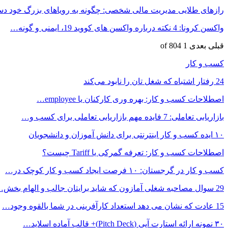
رازهای طلایی مدیریت مالی شخصی: چگونه به رویاهای بزرگ خود 
واکسن کرونا: 4 نکته درباره واکسن های کووید 19، ایمنی و گونه…
قبلی
بعدی
1 of 804
کسب و کار
24 رفتار اشتباه که شغل تان را نابود می‌کند
اصطلاحات کسب و کار: بهره وری کارکنان یا employee…
بازاریابی تعاملی: 7 فایده مهم بازاریابی تعاملی برای کسب و…
۱۰ ایده کسب و کار اینترنتی برای دانش آموزان و دانشجویان
اصطلاحات کسب و کار: تعرفه گمرکی یا Tariff چیست؟
کسب و کار در گرجستان: ۱۰ فرصت ایجاد کسب و کار کوچک در…
29 سوال مصاحبه شغلی آمازون که شاید برایتان جالب و الهام بخش…
15 عادت که نشان می دهد استعداد کارآفرینی در شما بالقوه وجود…
۳۰ نمونه ارائه استارت آپی (Pitch Deck)+ قالب آماده اسلاید…