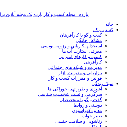
بازده - مجله کسب و کار بازده یک مجله آنلاین ب
خانه
کسب و کار
گفت و گو با کارآفرینان
مشاغل خانگی
استخدام ،کاریابی و رزومه نویسی
معرفی استارت آپ ها
کسب و کارهای اینترنتی
کارآفرینی
مدیریت و شبکه های اجتماعی
بازاریابی و مدیریت بازار
قوانین و مقررات کسب و کار
سبک زندگی
آشپزی و طرز تهیه خوراکی ها
سرگرمی و تست شخصیت شناسی
گفت و گو با متخصصان
دوستی و روابط
مد و دکوراسیون
تعبیر خواب
زناشویی و سلامت جنسی
کودکان و والدین