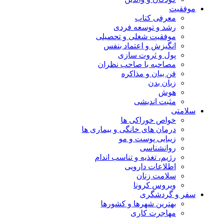
موفقیت
معرفی کتاب
رشد و توسعه فردی
موفقیت شغلی و تحصیلی
انگیزش و اعتماد بنفس
پول و ثروت سازی
مصاحبه با صاحب نظران
فن بیان و مذاکره
زبان بدن
هوش
مثبت اندیشی
سلامتی
خواص خوراکی ها
درمان های خانگی و بیماری ها
زیبایی پوست و مو
روانشناسی
رژیم، تغذیه و تناسب اندام
اطلاعات دارویی
سلامت زنان
ویروس کرونا
سفر و گردشگری
بهترین شهرها و کشورها
مهاجرت کاری