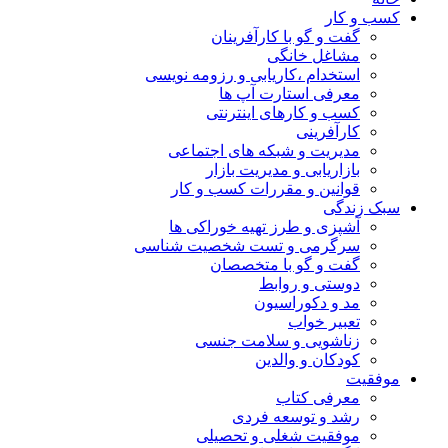
کسب و کار
گفت و گو با کارآفرینان
مشاغل خانگی
استخدام ،کاریابی و رزومه نویسی
معرفی استارت آپ ها
کسب و کارهای اینترنتی
کارآفرینی
مدیریت و شبکه های اجتماعی
بازاریابی و مدیریت بازار
قوانین و مقررات کسب و کار
سبک زندگی
آشپزی و طرز تهیه خوراکی ها
سرگرمی و تست شخصیت شناسی
گفت و گو با متخصصان
دوستی و روابط
مد و دکوراسیون
تعبیر خواب
زناشویی و سلامت جنسی
کودکان و والدین
موفقیت
معرفی کتاب
رشد و توسعه فردی
موفقیت شغلی و تحصیلی