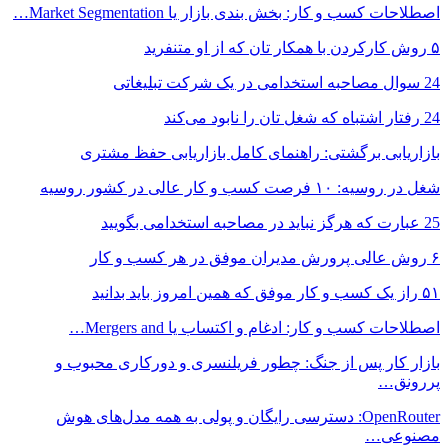
اصطلاحات کسب و کار: بخش بندی بازار یا Market Segmentation…
۵ روش کارکردن با همکار تان که از او متنفرید
24 سوال مصاحبه استخدامی در یک شرکت تبلیغاتی
24 رفتار اشتباه که شغل تان را نابود می‌کند
بازاریابی برگشتی: راهنمای کامل بازاریابی حفظ مشتری
شغل در روسیه: ۱۰ فرصت کسب و کار عالی در کشور روسیه
25 عبارت که هرگز نباید در مصاحبه استخدامی بگویید
۶ روش عالی پرورش مدیران موفق در هر کسب و کار
۵۱ راز یک کسب و کار موفق که همین امروز باید بدانید
اصطلاحات کسب و کار: ادغام و اکتساب یا Mergers and…
بازار کار پس از جنگ: چطور فریلنسری و دورکاری محبوب و
پررونق…
OpenRouter: دسترسی رایگان و پولی به همه مدل‌های هوش
مصنوعی…