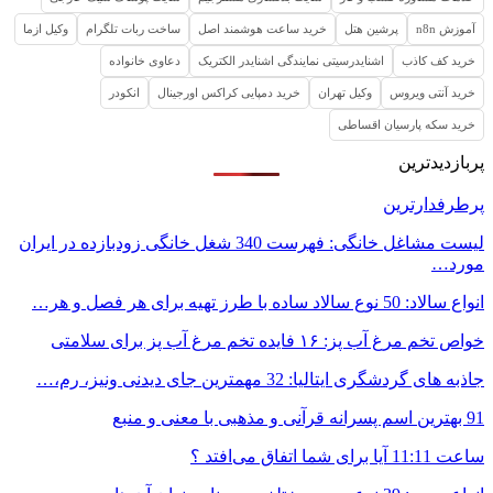
آموزش n8n
پرشین هتل
خرید ساعت هوشمند اصل
ساخت ربات تلگرام
وکیل ازما
خرید کف کاذب
اشنایدرسیتی نمایندگی اشنایدر الکتریک
دعاوی خانواده
خرید آنتی ویروس
وکیل تهران
خرید دمپایی کراکس اورجینال
انکودر
خرید سکه پارسیان اقساطی
پربازدیدترین
پرطرفدارترین
لیست مشاغل خانگی: فهرست 340 شغل خانگی زودبازده در ایران
مورد…
انواع سالاد: 50 نوع سالاد ساده با طرز تهیه برای هر فصل و هر…
خواص تخم مرغ آب پز: ۱۶ فایده تخم مرغ آب پز برای سلامتی
جاذبه های گردشگری ایتالیا: 32 مهمترین جای دیدنی ونیز، رم،…
91 بهترین اسم پسرانه قرآنی و مذهبی با معنی و منبع
ساعت 11:11 آیا برای شما اتفاق می‌افتد ؟