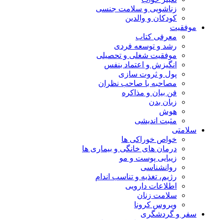
زناشویی و سلامت جنسی
کودکان و والدین
موفقیت
معرفی کتاب
رشد و توسعه فردی
موفقیت شغلی و تحصیلی
انگیزش و اعتماد بنفس
پول و ثروت سازی
مصاحبه با صاحب نظران
فن بیان و مذاکره
زبان بدن
هوش
مثبت اندیشی
سلامتی
خواص خوراکی ها
درمان های خانگی و بیماری ها
زیبایی پوست و مو
روانشناسی
رژیم، تغذیه و تناسب اندام
اطلاعات دارویی
سلامت زنان
ویروس کرونا
سفر و گردشگری