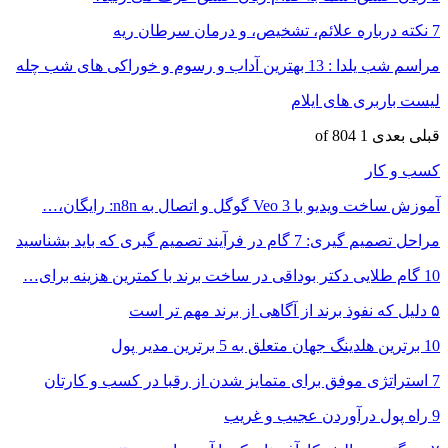
7 نکته درباره علائم، تشخیص، و درمان سرطان ریه
مراسم شب یلدا : 13 بهترین آداب و رسوم و خوراکی های شب چله
لیست باربری های ایلام
قبلی
بعدی
1 of 804
کسب و کار
آموزش ساخت ویدیو با Veo 3 گوگل و اتصال به n8n: رایگان،…
مراحل تصمیم گیری: 7 گام در فرآیند تصمیم گیری که باید بشناسید
10 گام طلایی دکتر بوداقی در ساخت برند با کمترین هزینه برای…
۵ دلیل که نفوذ برند از آگاهی از برند مهم تر است
10 برترین هلدینگ جهان متعلق به 5 برترین مدیر پول
7 استراتژی موفق برای متمایز شدن از رقبا در کسب و کارتان
9 راه پول درآوردن عجیب و غریب