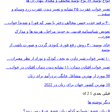
انواع بوسه: 39 نوع بوسه مختلف و معنای پنهان آن ها
تعبیر خواب عقرب: ۲۵ نشانه و تعبیر دیدن عقرب زرد وسیاه و
سفید…
۳۰ ترفند جذب جنس مخالف دختر یا پسر که فورا و شدیدا جواب…
تعویض شناسنامه قدیمی به جدید: مراحل، هزینه ها و مدارک
مورد…
جای بوسه: ۳۰ روش رفع فوری کبودی گردن و صورت ناشی از
بوسه
۱۰ تعبیر خواب شیر دادن به بچه ، کودک و نوزاد از نظر معبران…
تعبیر خواب افتادن دندان: ۱۱ نشانه دیدن دندان افتادن در خواب…
98 مورد از بهترین مشاغل خانگی پردرآمد برای زنان
10 بهترین کشور جهان برای زنان در 2022
قبلی
بعدی
1 of 2
دیگر نوشته ها
۵ زبان عشق: شما به کدام زبان عشق حرف می زنید؟