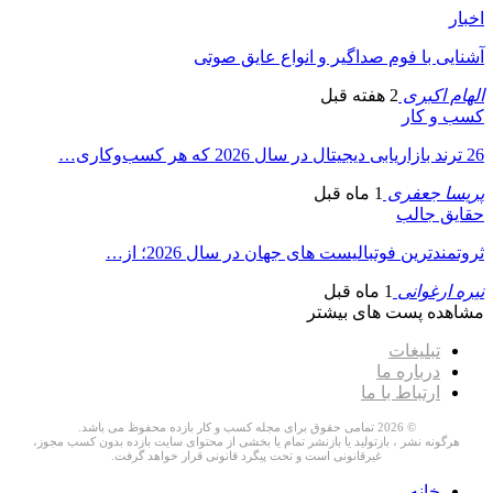
اخبار
آشنایی با فوم صداگیر و انواع عایق صوتی
الهام اکبری
2 هفته قبل
کسب و کار
26 ترند بازاریابی دیجیتال در سال 2026 که هر کسب‌وکاری…
پریسا جعفری
1 ماه قبل
حقایق جالب
ثروتمندترین فوتبالیست های جهان در سال 2026؛ از…
نیره ارغوانی
1 ماه قبل
مشاهده پست های بیشتر
تبلیغات
درباره ما
ارتباط با ما
© 2026 تمامی حقوق برای مجله کسب و کار بازده محفوظ می باشد.
هرگونه نشر ، بازتولید یا بازنشر تمام یا بخشی از محتوای سایت بازده بدون کسب مجوز،
غیرقانونی است و تحت پیگرد قانونی قرار خواهد گرفت.
خانه