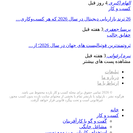
الهام اکبری
4 روز قبل
کسب و کار
26 ترند بازاریابی دیجیتال در سال 2026 که هر کسب‌وکاری…
پریسا جعفری
3 هفته قبل
حقایق جالب
ثروتمندترین فوتبالیست های جهان در سال 2026؛ از…
نیره ارغوانی
3 هفته قبل
مشاهده پست های بیشتر
تبلیغات
درباره ما
ارتباط با ما
© 2026 تمامی حقوق برای مجله کسب و کار بازده محفوظ می باشد.
هرگونه نشر ، بازتولید یا بازنشر تمام یا بخشی از محتوای سایت بازده بدون کسب مجوز،
غیرقانونی است و تحت پیگرد قانونی قرار خواهد گرفت.
خانه
کسب و کار
گفت و گو با کارآفرینان
مشاغل خانگی
استخدام ،کاریابی و رزومه نویسی