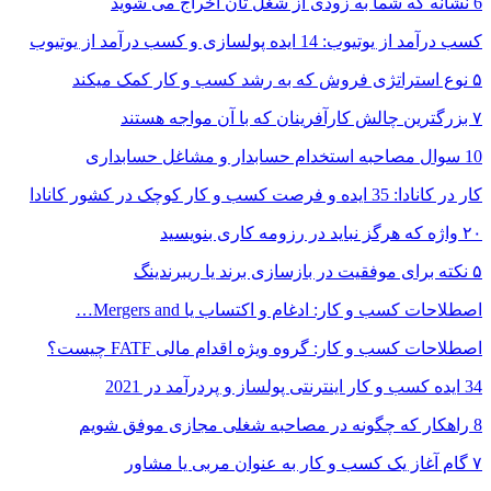
6 نشانه که شما به زودی از شغل تان اخراج می شوید
کسب درآمد از یوتیوب: 14 ایده پولسازی و کسب درآمد از یوتیوب
۵ نوع استراتژی فروش که به رشد کسب و کار کمک میکند
۷ بزرگترین چالش کارآفرینان که با آن مواجه هستند
10 سوال مصاحبه استخدام حسابدار و مشاغل حسابداری
کار در کانادا: 35 ایده و فرصت کسب و کار کوچک در کشور کانادا
۲۰ واژه که هرگز نباید در رزومه کاری بنویسید
۵ نکته برای موفقیت در بازسازی برند یا ریبرندینگ
اصطلاحات کسب و کار: ادغام و اکتساب یا Mergers and…
اصطلاحات کسب و کار: گروه ویژه اقدام مالی FATF چیست؟
34 ایده کسب و کار اینترنتی پولساز و پردرآمد در 2021
8 راهکار که چگونه در مصاحبه شغلی مجازی موفق شویم
۷ گام آغاز یک کسب و کار به عنوان مربی یا مشاور