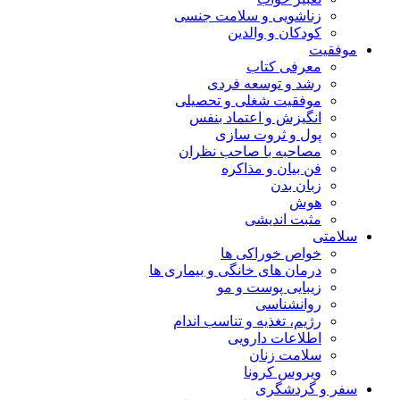
زناشویی و سلامت جنسی
کودکان و والدین
موفقیت
معرفی کتاب
رشد و توسعه فردی
موفقیت شغلی و تحصیلی
انگیزش و اعتماد بنفس
پول و ثروت سازی
مصاحبه با صاحب نظران
فن بیان و مذاکره
زبان بدن
هوش
مثبت اندیشی
سلامتی
خواص خوراکی ها
درمان های خانگی و بیماری ها
زیبایی پوست و مو
روانشناسی
رژیم، تغذیه و تناسب اندام
اطلاعات دارویی
سلامت زنان
ویروس کرونا
سفر و گردشگری