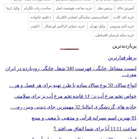
آموزش n8n
پرشین هتل
خرید ساعت هوشمند اصل
ساخت ربات تلگرام
وکیل ازما
خرید کف کاذب
اشنایدرسیتی نمایندگی اشنایدر الکتریک
دعاوی خانواده
خرید آنتی ویروس
وکیل تهران
خرید دمپایی کراکس اورجینال
انکودر
خرید سکه پارسیان اقساطی
پربازدیدترین
پرطرفدارترین
لیست مشاغل خانگی: فهرست 340 شغل خانگی زودبازده در ایران
مورد…
انواع سالاد: 50 نوع سالاد ساده با طرز تهیه برای هر فصل و هر…
خواص تخم مرغ آب پز: ۱۶ فایده تخم مرغ آب پز برای سلامتی
جاذبه های گردشگری ایتالیا: 32 مهمترین جای دیدنی ونیز، رم،…
91 بهترین اسم پسرانه قرآنی و مذهبی با معنی و منبع
ساعت 11:11 آیا برای شما اتفاق می‌افتد ؟