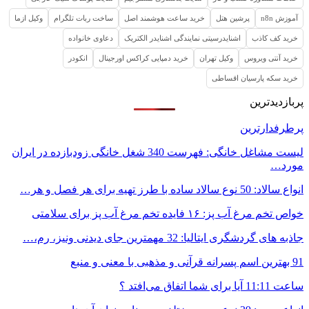
آموزش n8n
پرشین هتل
خرید ساعت هوشمند اصل
ساخت ربات تلگرام
وکیل ازما
خرید کف کاذب
اشنایدرسیتی نمایندگی اشنایدر الکتریک
دعاوی خانواده
خرید آنتی ویروس
وکیل تهران
خرید دمپایی کراکس اورجینال
انکودر
خرید سکه پارسیان اقساطی
پربازدیدترین
پرطرفدارترین
لیست مشاغل خانگی: فهرست 340 شغل خانگی زودبازده در ایران
مورد…
انواع سالاد: 50 نوع سالاد ساده با طرز تهیه برای هر فصل و هر…
خواص تخم مرغ آب پز: ۱۶ فایده تخم مرغ آب پز برای سلامتی
جاذبه های گردشگری ایتالیا: 32 مهمترین جای دیدنی ونیز، رم،…
91 بهترین اسم پسرانه قرآنی و مذهبی با معنی و منبع
ساعت 11:11 آیا برای شما اتفاق می‌افتد ؟