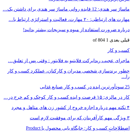
ماساژ سر هندی: 12 فایده روانی ماساژ سر هندی برای داشتن یک…
مهارت های ارتباطی: ۲۰ مهارت، فعالیت و استراتژی ارتباط با…
درباره ضرورت استفاده از میوه و سبزیجات بیشتر بدانید!
قبلی
بعدی
1 of 804
کسب و کار
ماجرای عجیب ریدایرکت فلایتیو به فلایتور : وقتی پس از تعلیق…
چطور برندسازی شخصی مدیران و کارکنان، عملکرد کسب و کار
را…
25 سودآورترین ایده در کسب و کار صنایع غذایی
کار در مالزی: ۱۵ فرصت و ایده کسب و کار کوچک و کم خرج در…
۴ نکته مهم درباره اجازه خروج از کشور زن های متاهل و مجرد
۳ ویژگی مهم کارآفرینان که برای موفقیت لازم است
اصطلاحات کسب و کار: جایگاه یابی محصول یا Product