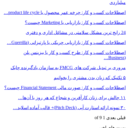
میلیاردی
اصطلاحات کسب و کار: چرخه عمر محصول یا product life cycle…
اصطلاحات کسب و کار: بازاریابی یا Marketing چیست؟
24 رایج ترین مشکل سلامتی در مشاغل اداری و دفتری
اصطلاحات کسب و کار: بازاریابی چریکی یا پارتیزانی (Guerrilla…
اصطلاحات کسب و کار: طرح کسب و کار یا بیزینس پلن
(Business…
مروری بر تبدیل شرکت های FMCG به سازمان یادگیرنده چابک
۵ تکنیک که زبان بدن مشتری را بخوانیم
اصطلاحات کسب و کار: صورت مالی Financial Statement چیست؟
۱۱ چالش برای زنان کارآفرین و شجاع که هر روز با آن‌ها…
۳۰ نمونه ارائه استارت آپی (Pitch Deck)+ قالب آماده اسلاید…
قبلی
بعدی
1 of 9
پست های اخیر