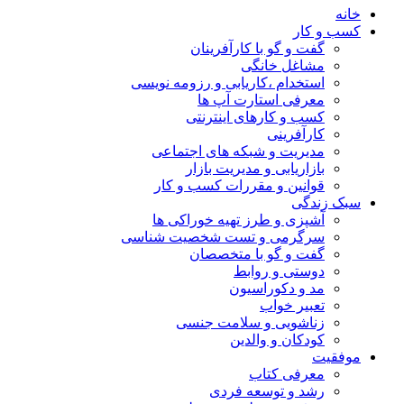
خانه
کسب و کار
گفت و گو با کارآفرینان
مشاغل خانگی
استخدام ،کاریابی و رزومه نویسی
معرفی استارت آپ ها
کسب و کارهای اینترنتی
کارآفرینی
مدیریت و شبکه های اجتماعی
بازاریابی و مدیریت بازار
قوانین و مقررات کسب و کار
سبک زندگی
آشپزی و طرز تهیه خوراکی ها
سرگرمی و تست شخصیت شناسی
گفت و گو با متخصصان
دوستی و روابط
مد و دکوراسیون
تعبیر خواب
زناشویی و سلامت جنسی
کودکان و والدین
موفقیت
معرفی کتاب
رشد و توسعه فردی