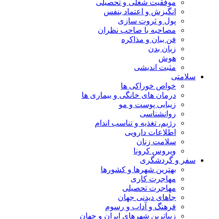
موفقیت شغلی و تحصیلی
انگیزش و اعتماد بنفس
پول و ثروت سازی
مصاحبه با صاحب نظران
فن بیان و مذاکره
زبان بدن
هوش
مثبت اندیشی
سلامتی
خواص خوراکی ها
درمان های خانگی و بیماری ها
زیبایی پوست و مو
روانشناسی
رژیم، تغذیه و تناسب اندام
اطلاعات دارویی
سلامت زنان
ویروس کرونا
سفر و گردشگری
بهترین شهرها و کشورها
مهاجرت کاری
مهاجرت تحصیلی
جاهای دیدنی جهان
فرهنگ و آداب و رسوم
زیباترین شهرهای ایران و جهان