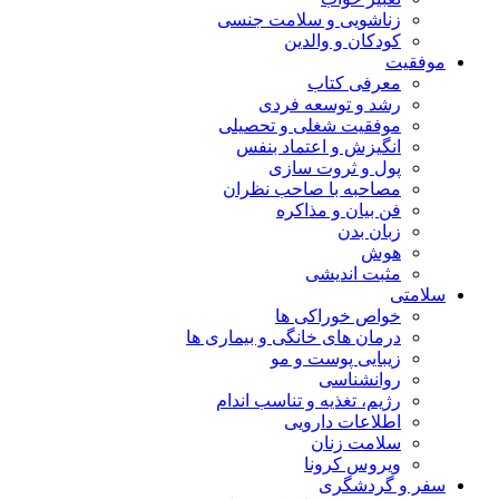
زناشویی و سلامت جنسی
کودکان و والدین
موفقیت
معرفی کتاب
رشد و توسعه فردی
موفقیت شغلی و تحصیلی
انگیزش و اعتماد بنفس
پول و ثروت سازی
مصاحبه با صاحب نظران
فن بیان و مذاکره
زبان بدن
هوش
مثبت اندیشی
سلامتی
خواص خوراکی ها
درمان های خانگی و بیماری ها
زیبایی پوست و مو
روانشناسی
رژیم، تغذیه و تناسب اندام
اطلاعات دارویی
سلامت زنان
ویروس کرونا
سفر و گردشگری