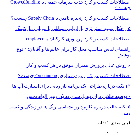
اصطلاحات کسب و کار: جذب سرمایه‌ جمعی یا Crowedfunding
چیست؟
اصطلاحات کسب و کار: زنجیره تامین یا Supply Chain چیست؟
۵ راهکار بهبود استراتژی بازاریابی موبایلی یا موبایل مارکتینگ
اصطلاحات کسب و کار: بهره وری کارکنان یا employee…
راهنمای لباس مناسب محل کار برای خانم ها و آقایان: 4 نوع
پوشش…
۶ روش عالی پرورش مدیران موفق در هر کسب و کار
اصطلاحات کسب و کار: برون‌ سپاری Outsourcing چیست؟
۱۳ نکته درباره طراحی یک برنامه بازاریابی برای استارت آپ ها
7 توصیه طلایی برای تبدیل شدن به یک رهبر الهام بخش
۵ نکته جالب درباره کاربرد روانشناسی رنگ ها در زندگی و کسب
و…
قبلی
بعدی
1 of 9