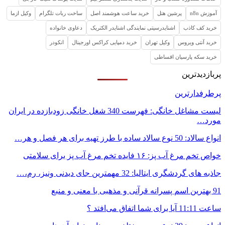
آموزش n8n
پرشین هتل
خرید ساعت هوشمند اصل
ساخت ربات تلگرام
وکیل ازما
خرید کف کاذب
اشنایدرسیتی نمایندگی اشنایدر الکتریک
دعاوی خانواده
خرید آنتی ویروس
وکیل تهران
خرید دمپایی کراکس اورجینال
انکودر
خرید سکه پارسیان اقساطی
پربازدیدترین
پرطرفدارترین
لیست مشاغل خانگی: فهرست 340 شغل خانگی زودبازده در ایران
مورد…
انواع سالاد: 50 نوع سالاد ساده با طرز تهیه برای هر فصل و هر…
خواص تخم مرغ آب پز: ۱۶ فایده تخم مرغ آب پز برای سلامتی
جاذبه های گردشگری ایتالیا: 32 مهمترین جای دیدنی ونیز، رم،…
91 بهترین اسم پسرانه قرآنی و مذهبی با معنی و منبع
ساعت 11:11 آیا برای شما اتفاق می‌افتد ؟