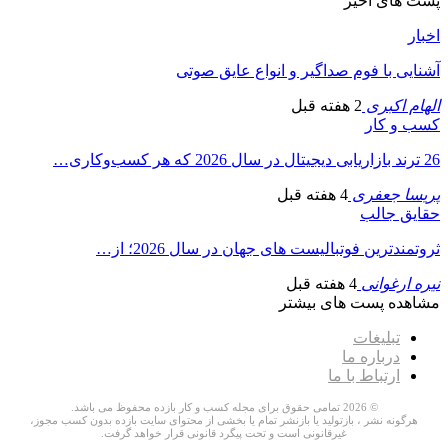
پست های اخیر
اخبار
آشنایی با فوم صداگیر و انواع عایق صوتی
الهام اکبری
2 هفته قبل
کسب و کار
26 ترند بازاریابی دیجیتال در سال 2026 که هر کسب‌وکاری…
پریسا جعفری
4 هفته قبل
حقایق جالب
ثروتمندترین فوتبالیست های جهان در سال 2026؛ از…
نیره ارغوانی
4 هفته قبل
مشاهده پست های بیشتر
تبلیغات
درباره ما
ارتباط با ما
© 2026 تمامی حقوق برای مجله کسب و کار بازده محفوظ می باشد.
هرگونه نشر ، بازتولید یا بازنشر تمام یا بخشی از محتوای سایت بازده بدون کسب مجوز،
غیرقانونی است و تحت پیگرد قانونی قرار خواهد گرفت.