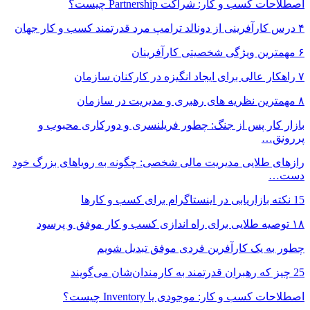
اصطلاحات کسب و کار: شراکت Partnership چیست؟
۴ درس کارآفرینی از دونالد ترامپ مرد قدرتمند کسب و کار جهان
۶ مهمترین ویژگی شخصیتی کارآفرینان
۷ راهکار عالی برای ایجاد انگیزه در کارکنان سازمان
۸ مهمترین نظریه های رهبری و مدیریت در سازمان
بازار کار پس از جنگ: چطور فریلنسری و دورکاری محبوب و
پررونق…
رازهای طلایی مدیریت مالی شخصی: چگونه به رویاهای بزرگ خود
دست…
15 نکته بازاریابی در اینستاگرام برای کسب و کارها
۱۸ توصیه طلایی برای راه اندازی کسب و کار موفق و پرسود
چطور به یک کارآفرین فردی موفق تبدیل شویم
25 چیز که رهبران قدرتمند به کارمندان‌شان می‌گویند
اصطلاحات کسب و کار: موجودی یا Inventory چیست؟