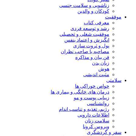
زناشویی و سلامت جنسی
کودکان و والدین
موفقیت
معرفی کتاب
رشد و توسعه فردی
موفقیت شغلی و تحصیلی
انگیزش و اعتماد بنفس
پول و ثروت سازی
مصاحبه با صاحب نظران
فن بیان و مذاکره
زبان بدن
هوش
مثبت اندیشی
سلامتی
خواص خوراکی ها
درمان های خانگی و بیماری ها
زیبایی پوست و مو
روانشناسی
رژیم، تغذیه و تناسب اندام
اطلاعات دارویی
سلامت زنان
ویروس کرونا
سفر و گردشگری