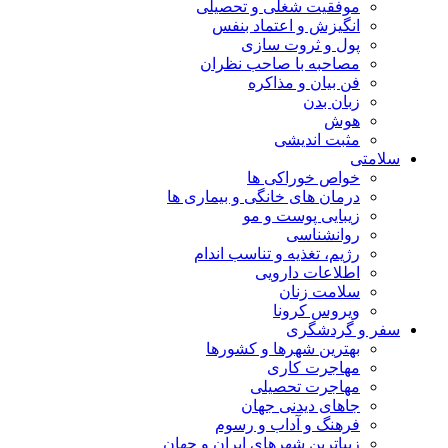
موفقیت شغلی و تحصیلی
انگیزش و اعتماد بنفس
پول و ثروت سازی
مصاحبه با صاحب نظران
فن بیان و مذاکره
زبان بدن
هوش
مثبت اندیشی
سلامتی
خواص خوراکی ها
درمان های خانگی و بیماری ها
زیبایی پوست و مو
روانشناسی
رژیم، تغذیه و تناسب اندام
اطلاعات دارویی
سلامت زنان
ویروس کرونا
سفر و گردشگری
بهترین شهرها و کشورها
مهاجرت کاری
مهاجرت تحصیلی
جاهای دیدنی جهان
فرهنگ و آداب و رسوم
زیباترین شهرهای ایران و جهان