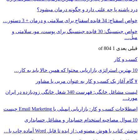
درد پاشنه پا چه علتی دارد و چگونه درمان میشود؟
خواص اسفناج: 34 فایده اسفناج برای سلامتی و درمان + 3 دستور…
خواص جینسینگ: 30 فایده جینسینگ برای پوست، مو، سلامتی و
میل…
قبلی
بعدی
1 of 804
کسب و کار
10 بهترین استراتژی بازاریابی محتوا که همین حالا باید به کار…
۷ گام آغاز یک کسب و کار به عنوان مربی یا مشاور
لیست مشاغل خانگی: فهرست 340 شغل خانگی زودبازده در ایران
مورد…
اصطلاحات کسب و کار: بازاریابی ایمیلی یا Email Marketing چیست
10 سوال مصاحبه استخدام حسابدار و مشاغل حسابداری
نوشتن کتاب با هوش مصنوعی: از ایده تا فایل Word آماده چاپ با…