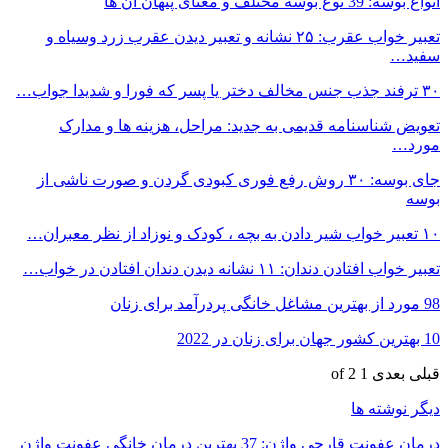
انواع بوسه: 39 نوع بوسه مختلف و معنای پنهان آن ها
تعبیر خواب عقرب: ۲۵ نشانه و تعبیر دیدن عقرب زرد وسیاه و
سفید…
۳۰ ترفند جذب جنس مخالف دختر یا پسر که فورا و شدیدا جواب…
تعویض شناسنامه قدیمی به جدید: مراحل، هزینه ها و مدارک
مورد…
جای بوسه: ۳۰ روش رفع فوری کبودی گردن و صورت ناشی از
بوسه
۱۰ تعبیر خواب شیر دادن به بچه ، کودک و نوزاد از نظر معبران…
تعبیر خواب افتادن دندان: ۱۱ نشانه دیدن دندان افتادن در خواب…
98 مورد از بهترین مشاغل خانگی پردرآمد برای زنان
10 بهترین کشور جهان برای زنان در 2022
قبلی
بعدی
1 of 2
دیگر نوشته ها
درمان عفونت قارچی واژن: 37 بهترین درمان خانگی عفونت واژن