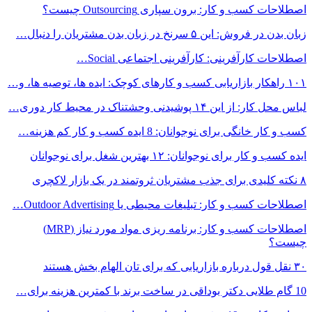
اصطلاحات کسب و کار: برون‌ سپاری Outsourcing چیست؟
زبان بدن در فروش: این ۵ سرنخ در زبان بدن مشتریان را دنبال…
اصطلاحات کارآفرینی: کارآفرینی اجتماعی Social…
۱۰۱ راهکار بازاریابی کسب و کارهای کوچک: ایده ها، توصیه ها، و…
لباس محل کار: از این ۱۴ پوشیدنی وحشتناک در محیط کار دوری…
کسب و کار خانگی برای نوجوانان: 8 ایده کسب و کار کم هزینه…
ایده کسب و کار برای نوجوانان: ۱۲ بهترین شغل برای نوجوانان
۸ نکته کلیدی برای جذب مشتریان ثروتمند در یک بازار لاکچری
اصطلاحات کسب و کار: تبلیغات محیطی یا Outdoor Advertising…
اصطلاحات کسب و کار: برنامه ریزی مواد مورد نیاز (MRP)
چیست؟
۳۰ نقل قول درباره بازاریابی که برای تان الهام بخش هستند
10 گام طلایی دکتر بوداقی در ساخت برند با کمترین هزینه برای…