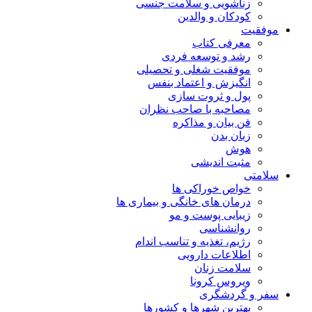
زناشویی و سلامت جنسی
کودکان و والدین
موفقیت
معرفی کتاب
رشد و توسعه فردی
موفقیت شغلی و تحصیلی
انگیزش و اعتماد بنفس
پول و ثروت سازی
مصاحبه با صاحب نظران
فن بیان و مذاکره
زبان بدن
هوش
مثبت اندیشی
سلامتی
خواص خوراکی ها
درمان های خانگی و بیماری ها
زیبایی پوست و مو
روانشناسی
رژیم، تغذیه و تناسب اندام
اطلاعات دارویی
سلامت زنان
ویروس کرونا
سفر و گردشگری
بهترین شهرها و کشورها