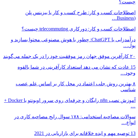
چیست؟
اصطلاحات کسب و کار: طرح کسب و کار یا بیزینس پلن
(Business…
اصطلاحات کسب و کار: دورکاری telecommuting چیست؟
درآمدزایی با ChatGPT: چطور با هوش مصنوعی محتوا بسازید و
پول…
۲۰ کارآفرین موفق جهان رمز موفقیت خود را در یک جمله می‌گویند
15 عادت که نشان می دهد استعداد کارآفرینی در شما بالقوه
وجود…
۸ بهترین روش جلب اعتماد در محل کار بر اساس علم عصب
شناسی
آموزش نصب n8n رایگان و حرفه‌ای روی سرور اوبونتو با Docker +
…
سوالات مصاحبه استخدامی: ۱۷۸ سوال رایج مصاحبه کاری در
انواع…
13 توصیه مهم و ایده خلاقانه برای بازاریابی در 2021