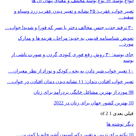
انواع بوسه: 39 نوع بوسه مختلف و معنای پنهان آن ها
تعبیر خواب عقرب: ۲۵ نشانه و تعبیر دیدن عقرب زرد وسیاه و
سفید…
۳۰ ترفند جذب جنس مخالف دختر یا پسر که فورا و شدیدا جواب…
تعویض شناسنامه قدیمی به جدید: مراحل، هزینه ها و مدارک
مورد…
جای بوسه: ۳۰ روش رفع فوری کبودی گردن و صورت ناشی از
بوسه
۱۰ تعبیر خواب شیر دادن به بچه ، کودک و نوزاد از نظر معبران…
تعبیر خواب افتادن دندان: ۱۱ نشانه دیدن دندان افتادن در خواب…
98 مورد از بهترین مشاغل خانگی پردرآمد برای زنان
10 بهترین کشور جهان برای زنان در 2022
قبلی
بعدی
1 of 2
دیگر نوشته ها
10 نکته برای تزیین و تغییر دکوراسیون آشپزخانه با کمترین…