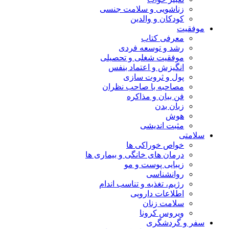
زناشویی و سلامت جنسی
کودکان و والدین
موفقیت
معرفی کتاب
رشد و توسعه فردی
موفقیت شغلی و تحصیلی
انگیزش و اعتماد بنفس
پول و ثروت سازی
مصاحبه با صاحب نظران
فن بیان و مذاکره
زبان بدن
هوش
مثبت اندیشی
سلامتی
خواص خوراکی ها
درمان های خانگی و بیماری ها
زیبایی پوست و مو
روانشناسی
رژیم، تغذیه و تناسب اندام
اطلاعات دارویی
سلامت زنان
ویروس کرونا
سفر و گردشگری