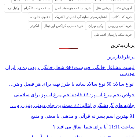
آموزش n8n
پرشین هتل
خرید ساعت هوشمند اصل
ساخت ربات تلگرام
وکیل ازما
خرید کف کاذب
اشنایدرسیتی نمایندگی اشنایدر الکتریک
دعاوی خانواده
خرید آنتی ویروس
وکیل تهران
خرید دمپایی کراکس اورجینال
انکودر
خرید سکه پارسیان اقساطی
پربازدیدترین
پرطرفدارترین
لیست مشاغل خانگی: فهرست 340 شغل خانگی زودبازده در ایران
مورد…
انواع سالاد: 50 نوع سالاد ساده با طرز تهیه برای هر فصل و هر…
خواص تخم مرغ آب پز: ۱۶ فایده تخم مرغ آب پز برای سلامتی
جاذبه های گردشگری ایتالیا: 32 مهمترین جای دیدنی ونیز، رم،…
91 بهترین اسم پسرانه قرآنی و مذهبی با معنی و منبع
ساعت 11:11 آیا برای شما اتفاق می‌افتد ؟