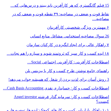
15 فیلم گانگستری که هر کارآفرین باید ببیند و درس‌هایی که…
نقاط قوت و ضعف در مصاحبه: ۳۹ نقطه قوت و ضعف که در
مصاحبه…
۶ مهمترین ویژگی شخصیتی کارآفرینان
26 سوال مصاحبه استخدامی مشاغل منابع انسانی
۷ راهکار عالی برای ایجاد انگیزه در کارکنان سازمان
۱۸ ایده کسب و کار سبز که ثروتمند شوید و سیاره را هم نجات…
اصطلاحات کارآفرینی: کارآفرینی اجتماعی Social…
راهنمای جامع نوشتن طرح کسب و کار یا بیزینس پلن
3 روش آسان برای لذت بردن از شغل که همیشه جواب می‌دهد!
اصطلاحات کسب و کار: حسابداری نقدی Cash Basis Accounting…
اصطلاحات کسب و کار: سرمایه گذار فرشته Angel investor
کیست؟
۱۰۱ راهکار بازاریابی کسب و کارهای کوچک: ایده ها، توصیه ها، و…