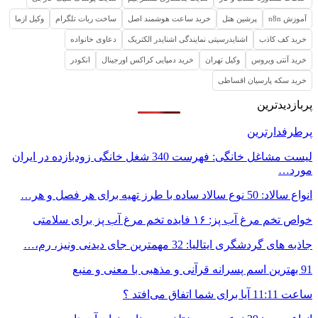
آموزش n8n
پرشین هتل
خرید ساعت هوشمند اصل
ساخت ربات تلگرام
وکیل ازما
خرید کف کاذب
اشنایدرسیتی نمایندگی اشنایدر الکتریک
دعاوی خانواده
خرید آنتی ویروس
وکیل تهران
خرید دمپایی کراکس اورجینال
انکودر
خرید سکه پارسیان اقساطی
پربازدیدترین
پرطرفدارترین
لیست مشاغل خانگی: فهرست 340 شغل خانگی زودبازده در ایران
مورد…
انواع سالاد: 50 نوع سالاد ساده با طرز تهیه برای هر فصل و هر…
خواص تخم مرغ آب پز: ۱۶ فایده تخم مرغ آب پز برای سلامتی
جاذبه های گردشگری ایتالیا: 32 مهمترین جای دیدنی ونیز، رم،…
91 بهترین اسم پسرانه قرآنی و مذهبی با معنی و منبع
ساعت 11:11 آیا برای شما اتفاق می‌افتد ؟