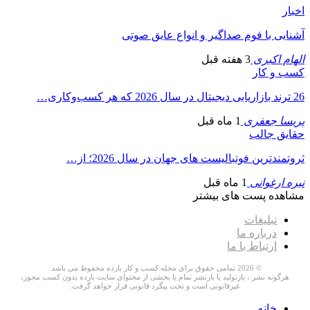
اخبار
آشنایی با فوم صداگیر و انواع عایق صوتی
الهام اکبری
3 هفته قبل
کسب و کار
26 ترند بازاریابی دیجیتال در سال 2026 که هر کسب‌وکاری…
پریسا جعفری
1 ماه قبل
حقایق جالب
ثروتمندترین فوتبالیست های جهان در سال 2026؛ از…
نیره ارغوانی
1 ماه قبل
مشاهده پست های بیشتر
تبلیغات
درباره ما
ارتباط با ما
© 2026 تمامی حقوق برای مجله کسب و کار بازده محفوظ می باشد.
هرگونه نشر ، بازتولید یا بازنشر تمام یا بخشی از محتوای سایت بازده بدون کسب مجوز،
غیرقانونی است و تحت پیگرد قانونی قرار خواهد گرفت.
خانه