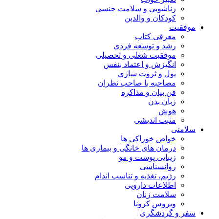
زناشویی و سلامت جنسی
کودکان و والدین
موفقیت
معرفی کتاب
رشد و توسعه فردی
موفقیت شغلی و تحصیلی
انگیزش و اعتماد بنفس
پول و ثروت سازی
مصاحبه با صاحب نظران
فن بیان و مذاکره
زبان بدن
هوش
مثبت اندیشی
سلامتی
خواص خوراکی ها
درمان های خانگی و بیماری ها
زیبایی پوست و مو
روانشناسی
رژیم، تغذیه و تناسب اندام
اطلاعات دارویی
سلامت زنان
ویروس کرونا
سفر و گردشگری