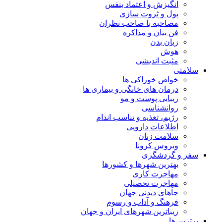
انگیزش و اعتماد بنفس
پول و ثروت سازی
مصاحبه با صاحب نظران
فن بیان و مذاکره
زبان بدن
هوش
مثبت اندیشی
سلامتی
خواص خوراکی ها
درمان های خانگی و بیماری ها
زیبایی پوست و مو
روانشناسی
رژیم، تغذیه و تناسب اندام
اطلاعات دارویی
سلامت زنان
ویروس کرونا
سفر و گردشگری
بهترین شهرها و کشورها
مهاجرت کاری
مهاجرت تحصیلی
جاهای دیدنی جهان
فرهنگ و آداب و رسوم
زیباترین شهرهای ایران و جهان
برترین ها