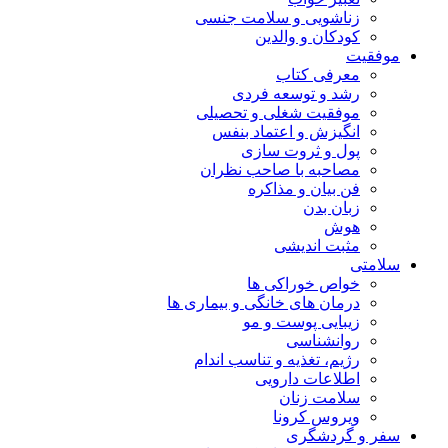
زناشویی و سلامت جنسی
کودکان و والدین
موفقیت
معرفی کتاب
رشد و توسعه فردی
موفقیت شغلی و تحصیلی
انگیزش و اعتماد بنفس
پول و ثروت سازی
مصاحبه با صاحب نظران
فن بیان و مذاکره
زبان بدن
هوش
مثبت اندیشی
سلامتی
خواص خوراکی ها
درمان های خانگی و بیماری ها
زیبایی پوست و مو
روانشناسی
رژیم، تغذیه و تناسب اندام
اطلاعات دارویی
سلامت زنان
ویروس کرونا
سفر و گردشگری