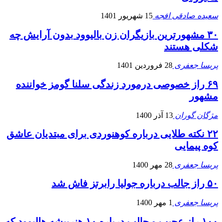
سعیده صادقی افجه
15 شهریور 1401
۳۰ مشهورترین بازیگران زن بالیوود بدون آرایش چه
شکلی هستند
پریسا جعفری
28 فروردین 1401
۶۹ راز خصوصی درمورد زندگی سلنا گومز خواننده
مشهور
مژگان گوران
13 آذر 1400
۲۲ نکته طلایی درباره کوهنوردی برای مبتدیان عاشق
کوه پیمایی
پریسا جعفری
28 مهر 1400
۵۰ راز جالب درباره جولیا رابرتز فاش شد
پریسا جعفری
1 مهر 1400
۱۰۰ راز عجیب و جالب درباره ۱۰ هنرپیشه هالیوود که