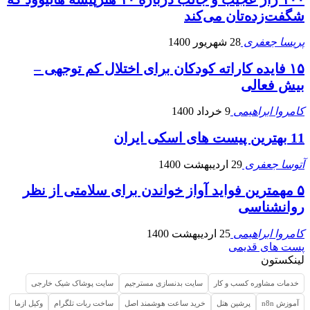
شگفت‌زده‌تان می‌کند
پریسا جعفری
28 شهریور 1400
۱۵ فایده‌ کاراته کودکان برای اختلال کم توجهی –
بیش فعالی
کامروا ابراهیمی
9 خرداد 1400
11 بهترین پیست های اسکی ایران
آتوسا جعفری
29 اردیبهشت 1400
۵ مهمترین فواید آواز خواندن برای سلامتی از نظر
روانشناسی
کامروا ابراهیمی
25 اردیبهشت 1400
پست های قدیمی
لینکستون
خدمات مشاوره کسب و کار
سایت بدنسازی مسترجیم
سایت پوشاک شیک خارجی
آموزش n8n
پرشین هتل
خرید ساعت هوشمند اصل
ساخت ربات تلگرام
وکیل ازما