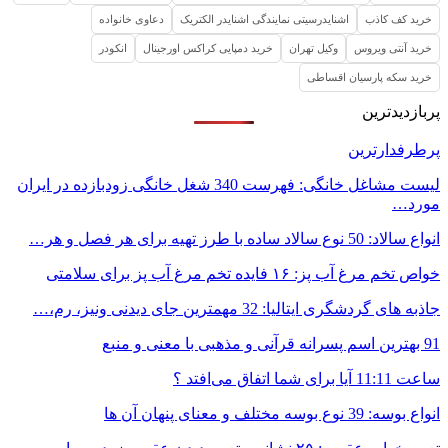
خرید کف کاذب
اشنایدرسیتی نمایندگی اشنایدر الکتریک
دعاوی خانواده
خرید آنتی ویروس
وکیل تهران
خرید دمپایی کراکس اورجینال
انکودر
خرید سکه پارسیان اقساطی
پربازدیدترین
پرطرفدارترین
لیست مشاغل خانگی: فهرست 340 شغل خانگی زودبازده در ایران
مورد…
انواع سالاد: 50 نوع سالاد ساده با طرز تهیه برای هر فصل و هر…
خواص تخم مرغ آب پز: ۱۶ فایده تخم مرغ آب پز برای سلامتی
جاذبه های گردشگری ایتالیا: 32 مهمترین جای دیدنی ونیز، رم،…
91 بهترین اسم پسرانه قرآنی و مذهبی با معنی و منبع
ساعت 11:11 آیا برای شما اتفاق می‌افتد ؟
انواع بوسه: 39 نوع بوسه مختلف و معنای پنهان آن ها