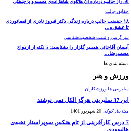
50 راز جالب درباره آن هاتاوی شاهزاده‌ی دست و پا چلفتی
حقایق جالب
۱۸ حقیقت جالب درباره زندگی دکتر فیروز نادری از فضانوردی
تا عشق و…
سرگرمی و تست شخصیت‌شناسی
آیسان آقاخانی همسر گلزار را بشناسید: 5 نکته از ازدواج
محمدرضا…
دسته بندی ها
ورزش و هنر
سلبریتی ها
ورزشکاران
این 37 سلبریتی هرگز الکل نمی نوشند
مینا بناد کوکی
20 شهریور 1401
7 درس کارآفرینی از تام هنکس سوپراستار نخبه‌ی
هالیوودی