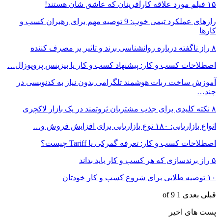
۱۵ فیلم مورد علاقه کارآفرینان که عاشق شان هستند!
رازهای عملکرد تیمی خوب: 9 توصیه مهم برای رهبران کسب و
کارها
۸ راز ناگفته درباره روانشناسی برند و تاثیر بر مصرف کننده
اصطلاحات کسب و کار: پیشنهاد کسب و کار یا بیزینس پروپوزال…
آموزش ساخت ربات هوشمند تلگرامی بدون نیاز به کدنویسی در
چند…
۸ نکته کلیدی برای جذب مشتریان ثروتمند در یک بازار لاکچری
انواع بازاریابی: ۱۸۰ نوع بازاریابی برای افزایش فروش و…
اصطلاحات کسب و کار: تعرفه گمرکی یا Tariff چیست؟
۵ راز برندسازی که هر کسب و کار باید بداند
۱۰ توصیه طلایی برای شروع کسب و کار خودتان
قبلی
بعدی
1 of 9
پست های اخیر