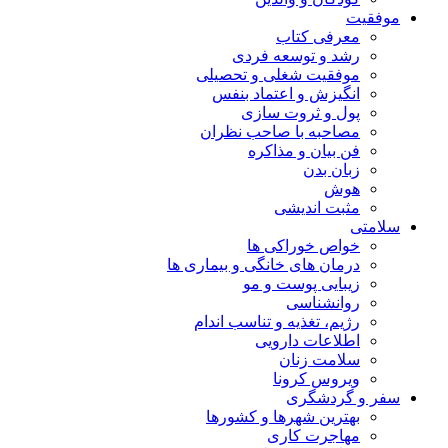
موفقیت
معرفی کتاب
رشد و توسعه فردی
موفقیت شغلی و تحصیلی
انگیزش و اعتماد بنفس
پول و ثروت سازی
مصاحبه با صاحب نظران
فن بیان و مذاکره
زبان بدن
هوش
مثبت اندیشی
سلامتی
خواص خوراکی ها
درمان های خانگی و بیماری ها
زیبایی پوست و مو
روانشناسی
رژیم، تغذیه و تناسب اندام
اطلاعات دارویی
سلامت زنان
ویروس کرونا
سفر و گردشگری
بهترین شهرها و کشورها
مهاجرت کاری