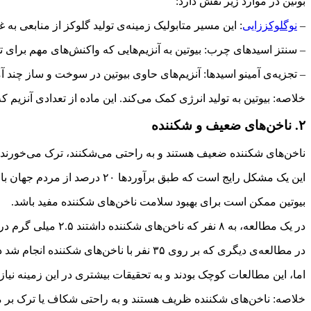
بوتین در موارد زیر نقش دارد:
–
نوگلوکززایی
: این مسیر متابولیک زمینه‌ی تولید گلوکز از منابعی به غی
– سنتز اسیدهای چرب: بیوتین به آنزیم‌هایی که واکنش‌های مهم برای 
– تجزیه‌ی آمینو اسیدها: آنزیم‌های حاوی بیوتین در سوخت و ساز چند 
خلاصه: بیوتین به تولید انرژی کمک می‌کند. این ماده از تعدادی آنزیم
۲. ناخن‌های ضعیف و شکننده
ناخن‌های شکننده ضعیف هستند و به راحتی می‌شکنند، ترک می‌خورند ی
این یک مشکل رایج است که طبق برآوردها ۲۰ درصد از مردم جهان با آن روبرو هستند.
بیوتین ممکن است برای بهبود سلامت ناخن‌های شکننده مفید باشد.
در یک مطالعه، به ۸ نفر که ناخن‌های شکننده داشتند ۲.۵ میلی گرم در روز به مدت ۶ تا ۱۵ ماه بیوتین داده شد. ضخامت ناخن شرکت‌ کنندگان تا ۲۵٪ افزایش پیدا کرد. میزان شکستن ناخن نیز کاهش پیدا کرد.
در مطالعه‌ی دیگری که بر روی ۳۵ نفر با ناخن‌های شکننده انجام شد دریافتند که مصرف ۲.۵ میلی گرم بیوتین در روز برای مدت ۱.۵ تا ۷ ماه علائم را در ۶۷٪ از آزمایش شوندگان بهبود بخشید.
اما، این مطالعات کوچک بودند و به تحقیقات بیشتری در این زمینه نیاز 
خلاصه: ناخن‌های شکننده ظریف هستند و به راحتی شکاف یا ترک بر می