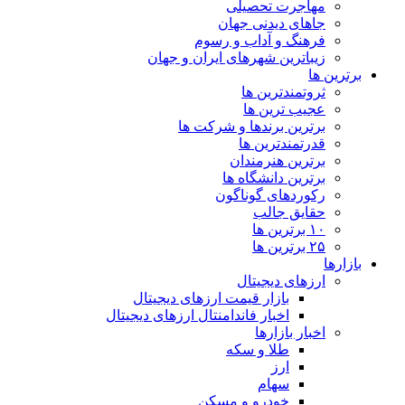
مهاجرت تحصیلی
جاهای دیدنی جهان
فرهنگ و آداب و رسوم
زیباترین شهرهای ایران و جهان
برترین ها
ثروتمندترین ها
عجیب ترین ها
برترین برندها و شرکت ها
قدرتمندترین ها
برترین هنرمندان
برترین دانشگاه ها
رکوردهای گوناگون
حقایق جالب
۱۰ برترین ها
۲۵ برترین ها
بازارها
ارزهای دیجیتال
بازار قیمت ارزهای دیجیتال
اخبار فاندامنتال ارزهای دیجیتال
اخبار بازارها
طلا و سکه
ارز
سهام
خودرو و مسکن