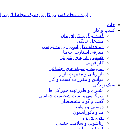
بازده - مجله کسب و کار بازده یک مجله آنلاین ب
خانه
کسب و کار
گفت و گو با کارآفرینان
مشاغل خانگی
استخدام ،کاریابی و رزومه نویسی
معرفی استارت آپ ها
کسب و کارهای اینترنتی
کارآفرینی
مدیریت و شبکه های اجتماعی
بازاریابی و مدیریت بازار
قوانین و مقررات کسب و کار
سبک زندگی
آشپزی و طرز تهیه خوراکی ها
سرگرمی و تست شخصیت شناسی
گفت و گو با متخصصان
دوستی و روابط
مد و دکوراسیون
تعبیر خواب
زناشویی و سلامت جنسی
کودکان و والدین