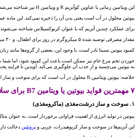
این ویتامین زمانی با عناوین کوآنزیم R و ویتامین H نیز شناخته می‌شد. H مخفف
بیوتین محلول در آب است یعنی بدن آن را ذخیره نمی‌کند. این ماده عم
برای عملکرد چندین آنزیم که با عنوان کربوکسیلاس شناخته می‌شوند ض
مقدار مصرفی توصیه شده ۵ میکروگرم در روز برای اطفال، و ۳۰ میکروگرم برای بزرگسالان است. این مقدار در زنان شیرده تا ۳۵ میکروگرم در روز نیز افزایش می‌یابد.
کمبود بیوتین نسبتا نادر است. با وجود این، بعضی از گروه‌ها مانند زن
خوردن تخم مرغ خام نیز ممکن است باعث این کمبود شود، اما شما ماد
به بیوتین می‌چسبد و از جذب آن جلوگیری می‌کند. آویدین با فرایند پخ
خلاصه: بیوتین ویتامین B محلول در آب است که برای سوخت و ساز انرژی مهم است. کمبود آن بسیار نادر است، اما در هر صورت به مصرف طولانی مدت تخم مرغ خام مربوط می‌شود.
۷ مهمترین فواید بیوتین یا ویتامین B7 برای سلامتی
۱. سوخت و ساز درشت‌مغذی (ماکرومغذی)
بیوتین در تولید انرژی از اهمیت فراوانی برخوردار است. به عنوان مثال
این آنزیم‌ها در سوخت و ساز کربوهیدرات، چربی و
پروتئین
دخالت دارند