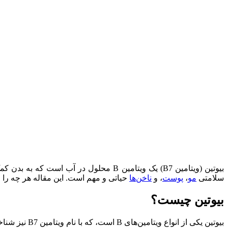
بیوتین (ویتامین B7) یک ویتامین B محلول در آب است که به بدن کمک می‌کند خوراکی‌ها را به انرژی تبدیل کند. این امر به ویژه در دوران
سلامتی
مو
،
پوست
، و
ناخن‌ها
حیاتی و مهم است. این مقاله هر چه را لازم است دربا
بیوتین چیست؟
بیوتین یکی از انواع ویتامین‌های B است، که با نام ویتامین B7 نیز شناخته می‌شود.