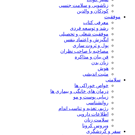
زناشویی و سلامت جنسی
کودکان و والدین
موفقیت
معرفی کتاب
رشد و توسعه فردی
موفقیت شغلی و تحصیلی
انگیزش و اعتماد بنفس
پول و ثروت سازی
مصاحبه با صاحب نظران
فن بیان و مذاکره
زبان بدن
هوش
مثبت اندیشی
سلامتی
خواص خوراکی ها
درمان های خانگی و بیماری ها
زیبایی پوست و مو
روانشناسی
رژیم، تغذیه و تناسب اندام
اطلاعات دارویی
سلامت زنان
ویروس کرونا
سفر و گردشگری