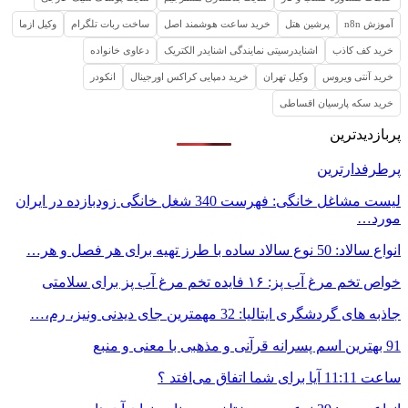
آموزش n8n
پرشین هتل
خرید ساعت هوشمند اصل
ساخت ربات تلگرام
وکیل ازما
خرید کف کاذب
اشنایدرسیتی نمایندگی اشنایدر الکتریک
دعاوی خانواده
خرید آنتی ویروس
وکیل تهران
خرید دمپایی کراکس اورجینال
انکودر
خرید سکه پارسیان اقساطی
پربازدیدترین
پرطرفدارترین
لیست مشاغل خانگی: فهرست 340 شغل خانگی زودبازده در ایران
مورد…
انواع سالاد: 50 نوع سالاد ساده با طرز تهیه برای هر فصل و هر…
خواص تخم مرغ آب پز: ۱۶ فایده تخم مرغ آب پز برای سلامتی
جاذبه های گردشگری ایتالیا: 32 مهمترین جای دیدنی ونیز، رم،…
91 بهترین اسم پسرانه قرآنی و مذهبی با معنی و منبع
ساعت 11:11 آیا برای شما اتفاق می‌افتد ؟