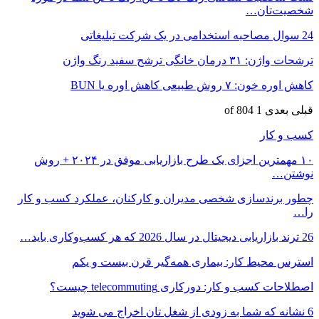
شخصیت‌تان…
24 سوال مصاحبه استخدامی در یک شرکت تبلیغاتی
ترشحات واژن: ۳۱ درمان خانگی ترشح سفید رنگ واژن
کاهش اوره خون: ۷ روش طبیعی کاهش اوره یا BUN
قبلی
بعدی
1 of 804
کسب و کار
۱۰ مهمترین اجزای یک طرح بازاریابی موفق در ۲۰۲۴ + روش
نوشتن…
چطور برندسازی شخصی مدیران و کارکنان، عملکرد کسب و کار
را…
26 ترند بازاریابی دیجیتال در سال 2026 که هر کسب‌وکاری باید…
استرس محیط کار: بیماری همه‌گیر قرن بیست و یکم
اصطلاحات کسب و کار: دورکاری telecommuting چیست؟
6 نشانه که شما به زودی از شغل تان اخراج می شوید