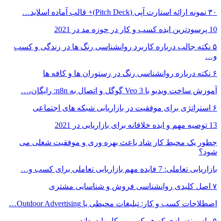
۳۰ نمونه ارائه استارت آپی (Pitch Deck)+ قالب آماده اسلاید…
10 پرسودترین ایده کسب و کار در حوزه مد در 2021
۵ نکته جالب درباره کاربرد روانشناسی رنگ ها در زندگی و کسب
و…
۶ نکته درباره روانشناسی رنگ در رستوران ها و کافه ها
آموزش ساخت ویدیو با Veo 3 گوگل و اتصال به n8n: رایگان،…
۶ استراتژی برای موفقیت در بازاریابی شبکه های اجتماعی
13 توصیه مهم و ایده خلاقانه برای بازاریابی در 2021
چطور یک محیط کار شاد باعث بهره وری و موفقیت شغلی می
شود؟
بازاریابی تعاملی: 7 فایده مهم بازاریابی تعاملی برای کسب و…
۷ اصل کلیدی روانشناسی فروش و شناسایی مشتری
اصطلاحات کسب و کار: تبلیغات محیطی یا Outdoor Advertising…
۵ راز برندسازی که هر کسب و کار باید بداند