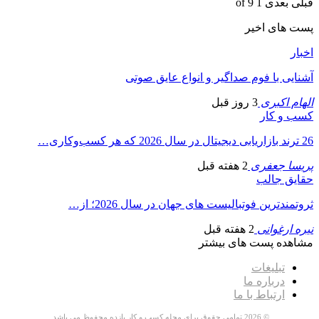
قبلی
بعدی
1 of 9
پست های اخیر
اخبار
آشنایی با فوم صداگیر و انواع عایق صوتی
الهام اکبری
3 روز قبل
کسب و کار
26 ترند بازاریابی دیجیتال در سال 2026 که هر کسب‌وکاری…
پریسا جعفری
2 هفته قبل
حقایق جالب
ثروتمندترین فوتبالیست های جهان در سال 2026؛ از…
نیره ارغوانی
2 هفته قبل
مشاهده پست های بیشتر
تبلیغات
درباره ما
ارتباط با ما
© 2026 تمامی حقوق برای مجله کسب و کار بازده محفوظ می باشد.